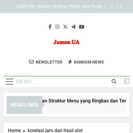
Skip
EDWINSLOT dengan Desain Responsif untuk
to
Berbagai Perangkat
content
LEBAH4D dengan Desain Responsif untuk
Berbagai Perangkat
EDWINSLOT dengan Struktur Menu yang Ringkas
dan Terarah
LEBAH4D dengan Struktur Menu yang Ringkas
dan Terarah
Jamon UA
Nikmati Jamon Iberico Berkualitas Dari
EDWINSLOT dengan Desain Responsif untuk
NEWSLETTER
RANDOM NEWS
Berbagai Perangkat
Jamonua. Produk Khas Spanyol Dengan
LEBAH4D dengan Desain Responsif untuk
Cita Rasa Autentik.
Berbagai Perangkat
MENU
DWINSLOT dengan Struktur Menu yang Ringkas dan Terarah
HEADLINES
Week Ago
Home
korelasi jam dan hasil slot