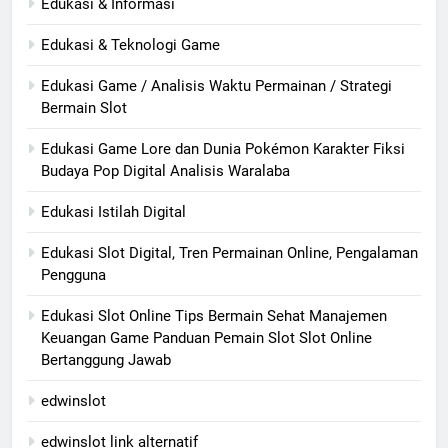
Edukasi & Informasi
Edukasi & Teknologi Game
Edukasi Game / Analisis Waktu Permainan / Strategi
Bermain Slot
Edukasi Game Lore dan Dunia Pokémon Karakter Fiksi
Budaya Pop Digital Analisis Waralaba
Edukasi Istilah Digital
Edukasi Slot Digital, Tren Permainan Online, Pengalaman
Pengguna
Edukasi Slot Online Tips Bermain Sehat Manajemen
Keuangan Game Panduan Pemain Slot Slot Online
Bertanggung Jawab
edwinslot
edwinslot link alternatif