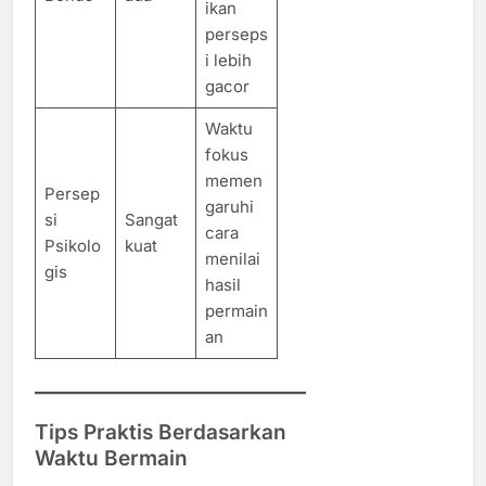
ikan
perseps
i lebih
gacor
Waktu
fokus
memen
Persep
garuhi
si
Sangat
cara
Psikolo
kuat
menilai
gis
hasil
permain
an
Tips Praktis Berdasarkan
Waktu Bermain