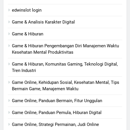
edwinslot login
Game & Analisis Karakter Digital
Game & Hiburan
Game & Hiburan Pengembangan Diri Manajemen Waktu
Kesehatan Mental Produktivitas
Game & Hiburan, Komunitas Gaming, Teknologi Digital,
Tren Industri
Game Online, Kehidupan Sosial, Kesehatan Mental, Tips
Bermain Game, Manajemen Waktu
Game Online, Panduan Bermain, Fitur Unggulan
Game Online, Panduan Pemula, Hiburan Digital
Game Online, Strategi Permainan, Judi Online