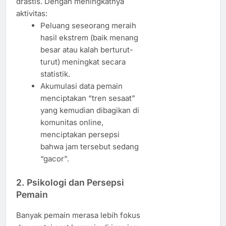
drastis. Dengan meningkatnya
aktivitas:
Peluang seseorang meraih
hasil ekstrem (baik menang
besar atau kalah berturut-
turut) meningkat secara
statistik.
Akumulasi data pemain
menciptakan “tren sesaat”
yang kemudian dibagikan di
komunitas online,
menciptakan persepsi
bahwa jam tersebut sedang
“gacor”.
2.
Psikologi dan Persepsi
Pemain
Banyak pemain merasa lebih fokus