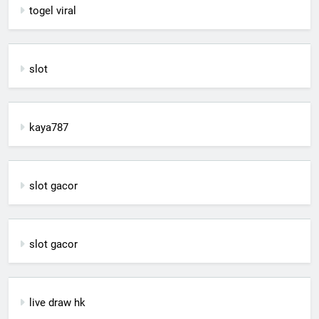
togel viral
slot
kaya787
slot gacor
slot gacor
live draw hk