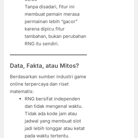
Tanpa disadari, fitur ini
membuat pemain merasa
permainan lebih “gacor”
karena dipicu fitur
tambahan, bukan perubahan
RNG itu sendiri.
Data, Fakta, atau Mitos?
Berdasarkan sumber industri game
online terpercaya dan riset
matematis:
RNG bersifat independen
dan tidak mengenal waktu.
Tidak ada kode jam atau
jadwal yang membuat slot
jadi lebih longgar atau ketat
pada waktu tertentu.