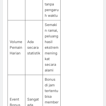
tanpa
pengaru
h waktu
Semaki
n ramai,
peluang
Volume
Ada
hasil
Pemain
secara
ekstrem
Harian
statistik
mening
kat
secara
alami
Bonus
di jam
tertentu
bisa
Event
Sangat
member
Bonus
ada