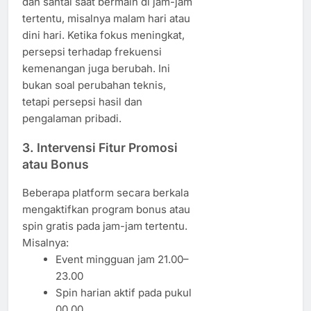
dan santai saat bermain di jam-jam
tertentu, misalnya malam hari atau
dini hari. Ketika fokus meningkat,
persepsi terhadap frekuensi
kemenangan juga berubah. Ini
bukan soal perubahan teknis,
tetapi persepsi hasil dan
pengalaman pribadi.
3.
Intervensi Fitur Promosi
atau Bonus
Beberapa platform secara berkala
mengaktifkan program bonus atau
spin gratis pada jam-jam tertentu.
Misalnya:
Event mingguan jam 21.00–
23.00
Spin harian aktif pada pukul
00.00