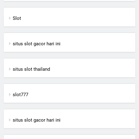
Slot
situs slot gacor hari ini
situs slot thailand
slot777
situs slot gacor hari ini