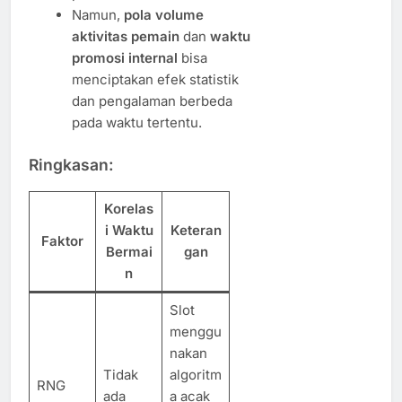
Namun,
pola volume
aktivitas pemain
dan
waktu
promosi internal
bisa
menciptakan efek statistik
dan pengalaman berbeda
pada waktu tertentu.
Ringkasan:
Korelas
i Waktu
Keteran
Faktor
Bermai
gan
n
Slot
menggu
nakan
Tidak
algoritm
RNG
ada
a acak