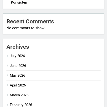
Konsisten
Recent Comments
No comments to show.
Archives
July 2026
June 2026
May 2026
April 2026
March 2026
February 2026