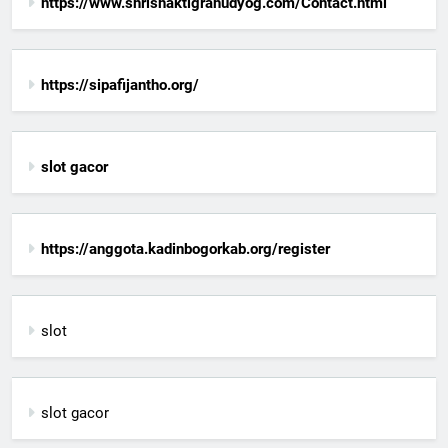
https://www.shrishaktigrahudyog.com/Contact.html
https://sipafijantho.org/
slot gacor
https://anggota.kadinbogorkab.org/register
slot
slot gacor