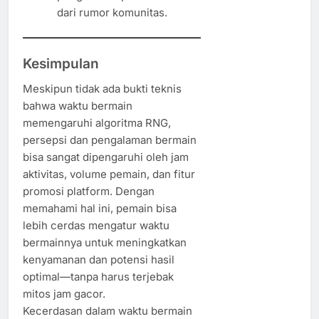
dari rumor komunitas.
Kesimpulan
Meskipun tidak ada bukti teknis
bahwa waktu bermain
memengaruhi algoritma RNG,
persepsi dan pengalaman bermain
bisa sangat dipengaruhi oleh jam
aktivitas, volume pemain, dan fitur
promosi platform. Dengan
memahami hal ini, pemain bisa
lebih cerdas mengatur waktu
bermainnya untuk meningkatkan
kenyamanan dan potensi hasil
optimal—tanpa harus terjebak
mitos jam gacor.
Kecerdasan dalam waktu bermain