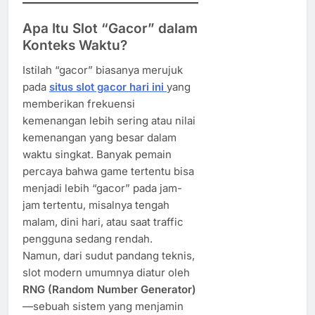
Apa Itu Slot “Gacor” dalam
Konteks Waktu?
Istilah “gacor” biasanya merujuk
pada
situs slot gacor hari ini
yang
memberikan frekuensi
kemenangan lebih sering atau nilai
kemenangan yang besar dalam
waktu singkat. Banyak pemain
percaya bahwa game tertentu bisa
menjadi lebih “gacor” pada jam-
jam tertentu, misalnya tengah
malam, dini hari, atau saat traffic
pengguna sedang rendah.
Namun, dari sudut pandang teknis,
slot modern umumnya diatur oleh
RNG (Random Number Generator)
—sebuah sistem yang menjamin