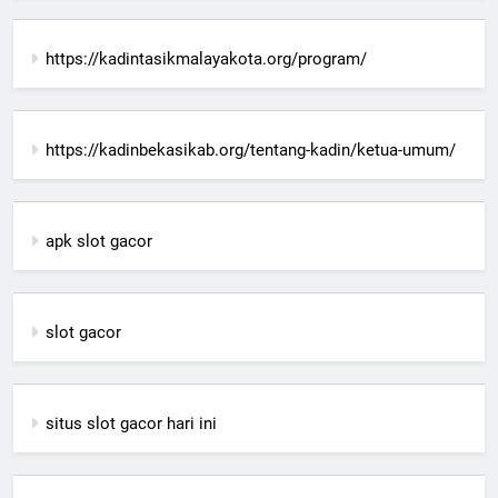
https://kadintasikmalayakota.org/program/
https://kadinbekasikab.org/tentang-kadin/ketua-umum/
apk slot gacor
slot gacor
situs slot gacor hari ini