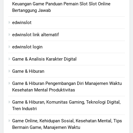
Keuangan Game Panduan Pemain Slot Slot Online
Bertanggung Jawab
edwinslot
edwinslot link alternatif
edwinslot login
Game & Analisis Karakter Digital
Game & Hiburan
Game & Hiburan Pengembangan Diri Manajemen Waktu
Kesehatan Mental Produktivitas
Game & Hiburan, Komunitas Gaming, Teknologi Digital,
Tren Industri
Game Online, Kehidupan Sosial, Kesehatan Mental, Tips
Bermain Game, Manajemen Waktu