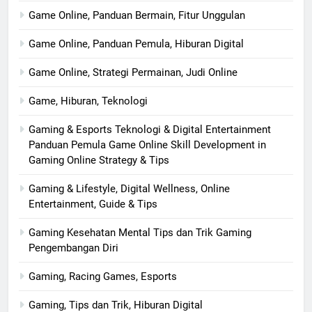
Game Online, Panduan Bermain, Fitur Unggulan
Game Online, Panduan Pemula, Hiburan Digital
Game Online, Strategi Permainan, Judi Online
Game, Hiburan, Teknologi
Gaming & Esports Teknologi & Digital Entertainment
Panduan Pemula Game Online Skill Development in
Gaming Online Strategy & Tips
Gaming & Lifestyle, Digital Wellness, Online
Entertainment, Guide & Tips
Gaming Kesehatan Mental Tips dan Trik Gaming
Pengembangan Diri
Gaming, Racing Games, Esports
Gaming, Tips dan Trik, Hiburan Digital