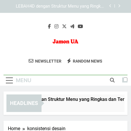
Skip
EDWINSLOT dengan Desain Responsif untuk
to
Berbagai Perangkat
content
LEBAH4D dengan Desain Responsif untuk
Berbagai Perangkat
EDWINSLOT dengan Struktur Menu yang Ringkas
dan Terarah
LEBAH4D dengan Struktur Menu yang Ringkas
dan Terarah
Jamon UA
Nikmati Jamon Iberico Berkualitas Dari
EDWINSLOT dengan Desain Responsif untuk
NEWSLETTER
RANDOM NEWS
Berbagai Perangkat
Jamonua. Produk Khas Spanyol Dengan
LEBAH4D dengan Desain Responsif untuk
Cita Rasa Autentik.
Berbagai Perangkat
MENU
DWINSLOT dengan Struktur Menu yang Ringkas dan Terarah
HEADLINES
Weeks Ago
Home
konsistensi desain