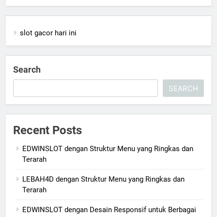
slot gacor hari ini
Search
SEARCH
Recent Posts
EDWINSLOT dengan Struktur Menu yang Ringkas dan
Terarah
LEBAH4D dengan Struktur Menu yang Ringkas dan
Terarah
EDWINSLOT dengan Desain Responsif untuk Berbagai