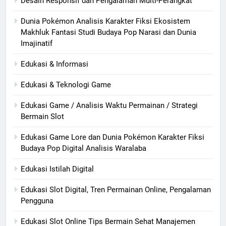
Desain Responsif dan Pengalaman Multi-Perangkat
Dunia Pokémon Analisis Karakter Fiksi Ekosistem
Makhluk Fantasi Studi Budaya Pop Narasi dan Dunia
Imajinatif
Edukasi & Informasi
Edukasi & Teknologi Game
Edukasi Game / Analisis Waktu Permainan / Strategi
Bermain Slot
Edukasi Game Lore dan Dunia Pokémon Karakter Fiksi
Budaya Pop Digital Analisis Waralaba
Edukasi Istilah Digital
Edukasi Slot Digital, Tren Permainan Online, Pengalaman
Pengguna
Edukasi Slot Online Tips Bermain Sehat Manajemen