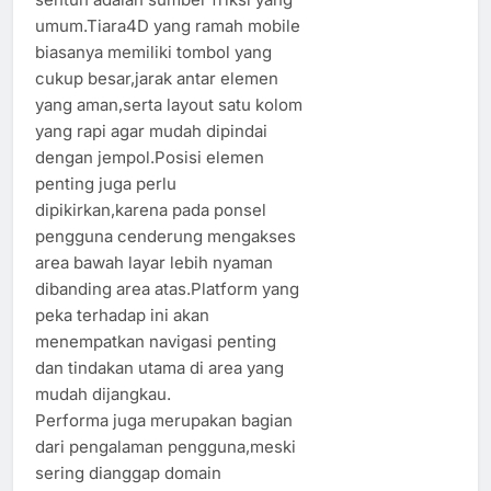
umum.Tiara4D yang ramah mobile
biasanya memiliki tombol yang
cukup besar,jarak antar elemen
yang aman,serta layout satu kolom
yang rapi agar mudah dipindai
dengan jempol.Posisi elemen
penting juga perlu
dipikirkan,karena pada ponsel
pengguna cenderung mengakses
area bawah layar lebih nyaman
dibanding area atas.Platform yang
peka terhadap ini akan
menempatkan navigasi penting
dan tindakan utama di area yang
mudah dijangkau.
Performa juga merupakan bagian
dari pengalaman pengguna,meski
sering dianggap domain