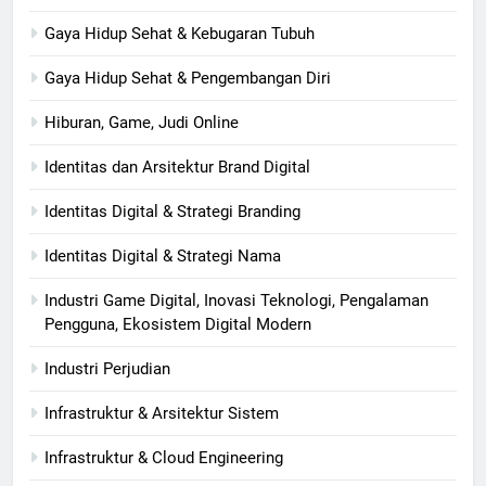
Gaya Hidup Sehat & Kebugaran Tubuh
Gaya Hidup Sehat & Pengembangan Diri
Hiburan, Game, Judi Online
Identitas dan Arsitektur Brand Digital
Identitas Digital & Strategi Branding
Identitas Digital & Strategi Nama
Industri Game Digital, Inovasi Teknologi, Pengalaman
Pengguna, Ekosistem Digital Modern
Industri Perjudian
Infrastruktur & Arsitektur Sistem
Infrastruktur & Cloud Engineering