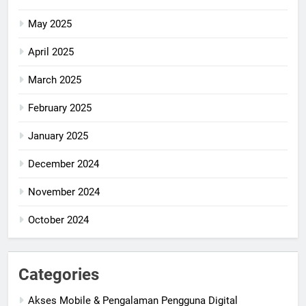
May 2025
April 2025
March 2025
February 2025
January 2025
December 2024
November 2024
October 2024
Categories
Akses Mobile & Pengalaman Pengguna Digital