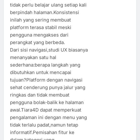
tidak perlu belajar ulang setiap kali
berpindah halaman.Konsistensi
inilah yang sering membuat
platform terasa stabil meski
pengguna mengakses dari
perangkat yang berbeda.
Dari sisi navigasi,studi UX biasanya
menanyakan satu hal
sederhana:berapa langkah yang
dibutuhkan untuk mencapai
tujuan?Platform dengan navigasi
sehat cenderung punya jalur yang
ringkas dan tidak membuat
pengguna bolak-balik ke halaman
awal.Tiara4D dapat memperkuat
pengalaman ini dengan menu yang
tidak terlalu padat,namun tetap
informatif.Pemisahan fitur ke
dalam kategori yang