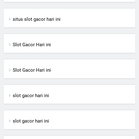
situs slot gacor hari ini
Slot Gacor Hari ini
Slot Gacor Hari ini
slot gacor hari ini
slot gacor hari ini