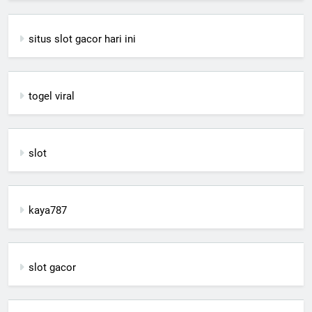
situs slot gacor hari ini
togel viral
slot
kaya787
slot gacor