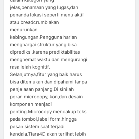
jelas,penamaan yang lugas,dan
penanda lokasi seperti menu aktif
atau breadcrumb akan
menurunkan
kebingungan.Pengguna harian
menghargai struktur yang bisa
diprediksi,karena prediktabilitas
menghemat waktu dan mengurangi
rasa lelah kognitif.
Selanjutnya,fitur yang baik harus
bisa ditemukan dan dipahami tanpa
penjelasan panjang.Di sinilah
peran microcopy,ikon,dan desain
komponen menjadi
penting.Microcopy mencakup teks
pada tombol,label form,hingga
pesan sistem saat terjadi
kendala.Tiara4D akan terlihat lebih