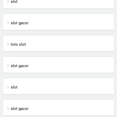
slot
slot gacor
toto slot
slot gacor
slot
slot gacor