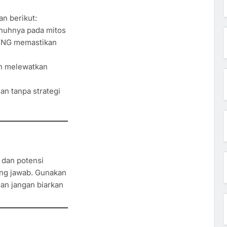
n berikut:
nuhnya pada mitos
 RNG memastikan
n melewatkan
n tanpa strategi
dan potensi
ng jawab. Gunakan
an jangan biarkan