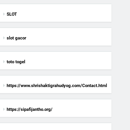
SLOT
slot gacor
toto togel
https://www.shrishaktigrahudyog.com/Contact.html
https://sipafijantho.org/