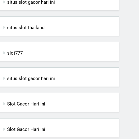
situs slot gacor hari ini
situs slot thailand
slot777
situs slot gacor hari ini
Slot Gacor Hari ini
Slot Gacor Hari ini