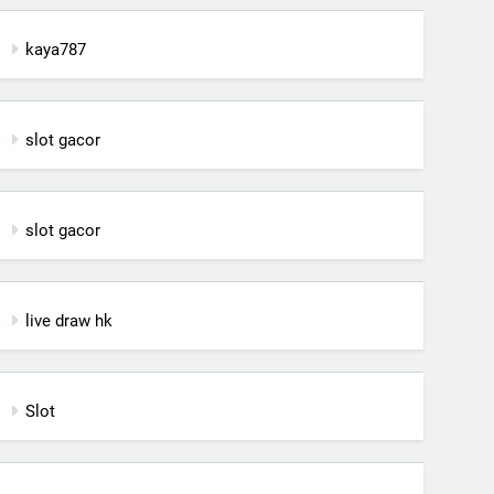
kaya787
slot gacor
slot gacor
live draw hk
Slot