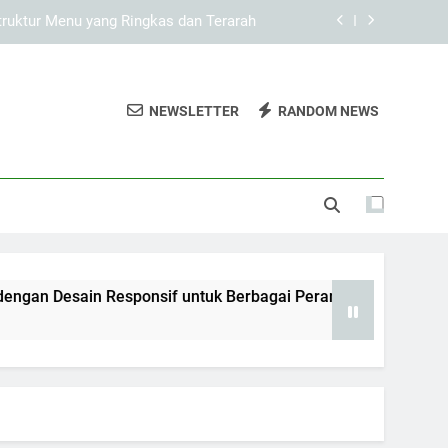
uktur Menu yang Ringkas dan Terarah
 Responsif untuk Berbagai Perangkat
 Responsif untuk Berbagai Perangkat
NEWSLETTER
RANDOM NEWS
uktur Menu yang Ringkas dan Terarah
engan Cita Rasa Autentik.
uktur Menu yang Ringkas dan Terarah
 Responsif untuk Berbagai Perangkat
 Responsif untuk Berbagai Perangkat
n Responsif untuk Berbagai Perangkat
LEBAH4D dengan
3 Weeks Ago