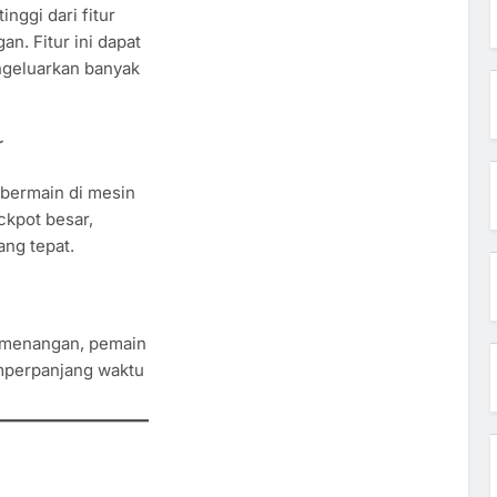
inggi dari fitur
n. Fitur ini dapat
ngeluarkan banyak
r
 bermain di mesin
ckpot besar,
ang tepat.
emenangan, pemain
mperpanjang waktu