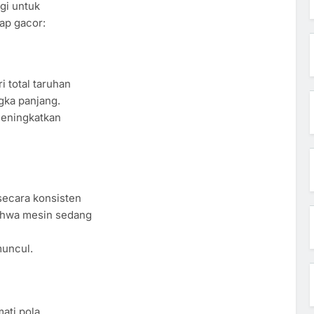
gi untuk
ap gacor:
i total taruhan
gka panjang.
meningkatkan
ecara konsisten
bahwa mesin sedang
muncul.
ati pola