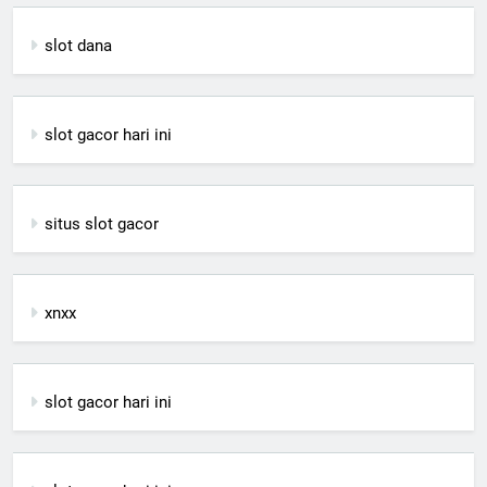
slot dana
slot gacor hari ini
situs slot gacor
xnxx
slot gacor hari ini