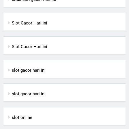
Slot Gacor Hari ini
Slot Gacor Hari ini
slot gacor hari ini
slot gacor hari ini
slot online