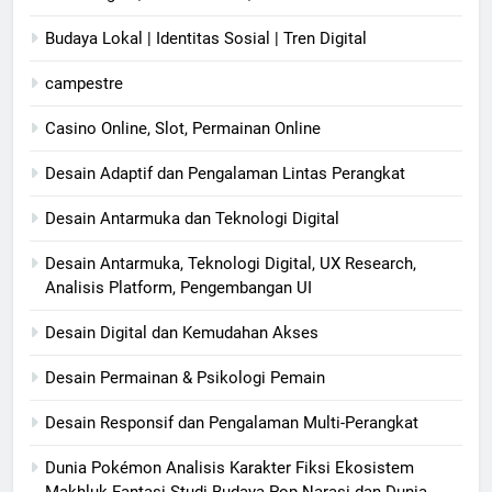
Budaya Lokal | Identitas Sosial | Tren Digital
campestre
Casino Online, Slot, Permainan Online
Desain Adaptif dan Pengalaman Lintas Perangkat
Desain Antarmuka dan Teknologi Digital
Desain Antarmuka, Teknologi Digital, UX Research,
Analisis Platform, Pengembangan UI
Desain Digital dan Kemudahan Akses
Desain Permainan & Psikologi Pemain
Desain Responsif dan Pengalaman Multi-Perangkat
Dunia Pokémon Analisis Karakter Fiksi Ekosistem
Makhluk Fantasi Studi Budaya Pop Narasi dan Dunia