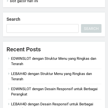
slot gacor hari ini
Search
SEARCH
Recent Posts
EDWINSLOT dengan Struktur Menu yang Ringkas dan
Terarah
LEBAH4D dengan Struktur Menu yang Ringkas dan
Terarah
EDWINSLOT dengan Desain Responsif untuk Berbagai
Perangkat
LEBAH4D dengan Desain Responsif untuk Berbagai