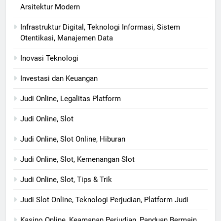
Arsitektur Modern
Infrastruktur Digital, Teknologi Informasi, Sistem
Otentikasi, Manajemen Data
Inovasi Teknologi
Investasi dan Keuangan
Judi Online, Legalitas Platform
Judi Online, Slot
Judi Online, Slot Online, Hiburan
Judi Online, Slot, Kemenangan Slot
Judi Online, Slot, Tips & Trik
Judi Slot Online, Teknologi Perjudian, Platform Judi
Kasino Online, Keamanan Perjudian, Panduan Bermain