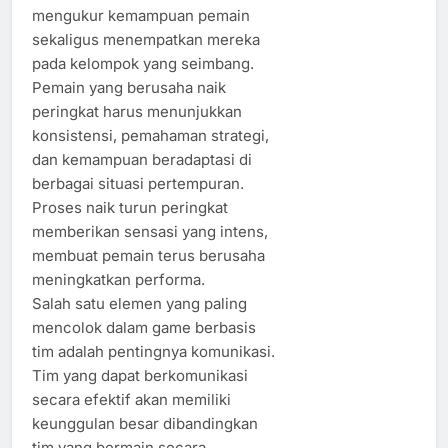
mengukur kemampuan pemain
sekaligus menempatkan mereka
pada kelompok yang seimbang.
Pemain yang berusaha naik
peringkat harus menunjukkan
konsistensi, pemahaman strategi,
dan kemampuan beradaptasi di
berbagai situasi pertempuran.
Proses naik turun peringkat
memberikan sensasi yang intens,
membuat pemain terus berusaha
meningkatkan performa.
Salah satu elemen yang paling
mencolok dalam game berbasis
tim adalah pentingnya komunikasi.
Tim yang dapat berkomunikasi
secara efektif akan memiliki
keunggulan besar dibandingkan
tim yang bermain secara