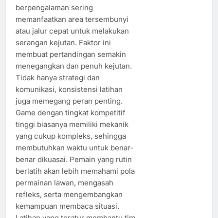
berpengalaman sering
memanfaatkan area tersembunyi
atau jalur cepat untuk melakukan
serangan kejutan. Faktor ini
membuat pertandingan semakin
menegangkan dan penuh kejutan.
Tidak hanya strategi dan
komunikasi, konsistensi latihan
juga memegang peran penting.
Game dengan tingkat kompetitif
tinggi biasanya memiliki mekanik
yang cukup kompleks, sehingga
membutuhkan waktu untuk benar-
benar dikuasai. Pemain yang rutin
berlatih akan lebih memahami pola
permainan lawan, mengasah
refleks, serta mengembangkan
kemampuan membaca situasi.
Latihan yang teratur membantu tim