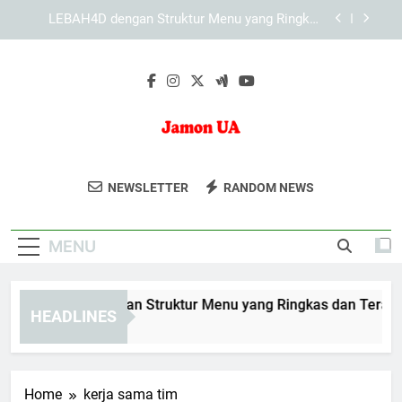
Skip
EDWINSLOT dengan Desain Responsif untuk
to
Berbagai Perangkat
content
LEBAH4D dengan Desain Responsif untuk
Berbagai Perangkat
EDWINSLOT dengan Struktur Menu yang Ringkas
dan Terarah
LEBAH4D dengan Struktur Menu yang Ringkas
dan Terarah
Jamon UA
Nikmati Jamon Iberico Berkualitas Dari
EDWINSLOT dengan Desain Responsif untuk
NEWSLETTER
RANDOM NEWS
Berbagai Perangkat
Jamonua. Produk Khas Spanyol Dengan
LEBAH4D dengan Desain Responsif untuk
Cita Rasa Autentik.
Berbagai Perangkat
MENU
DWINSLOT dengan Struktur Menu yang Ringkas dan Terarah
HEADLINES
 Weeks Ago
Home
kerja sama tim