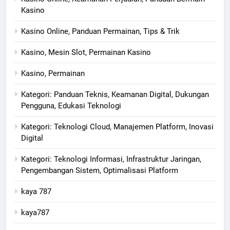
Kasino
Kasino Online, Panduan Permainan, Tips & Trik
Kasino, Mesin Slot, Permainan Kasino
Kasino, Permainan
Kategori: Panduan Teknis, Keamanan Digital, Dukungan
Pengguna, Edukasi Teknologi
Kategori: Teknologi Cloud, Manajemen Platform, Inovasi
Digital
Kategori: Teknologi Informasi, Infrastruktur Jaringan,
Pengembangan Sistem, Optimalisasi Platform
kaya 787
kaya787