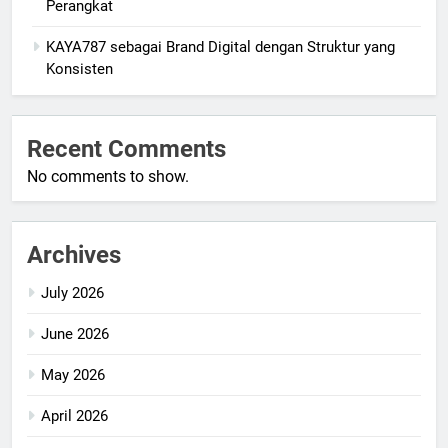
Perangkat
KAYA787 sebagai Brand Digital dengan Struktur yang
Konsisten
Recent Comments
No comments to show.
Archives
July 2026
June 2026
May 2026
April 2026