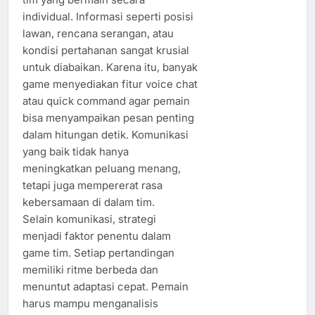
individual. Informasi seperti posisi
lawan, rencana serangan, atau
kondisi pertahanan sangat krusial
untuk diabaikan. Karena itu, banyak
game menyediakan fitur voice chat
atau quick command agar pemain
bisa menyampaikan pesan penting
dalam hitungan detik. Komunikasi
yang baik tidak hanya
meningkatkan peluang menang,
tetapi juga mempererat rasa
kebersamaan di dalam tim.
Selain komunikasi, strategi
menjadi faktor penentu dalam
game tim. Setiap pertandingan
memiliki ritme berbeda dan
menuntut adaptasi cepat. Pemain
harus mampu menganalisis