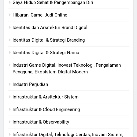
Gaya Hidup Sehat & Pengembangan Diri
Hiburan, Game, Judi Online
Identitas dan Arsitektur Brand Digital
Identitas Digital & Strategi Branding
Identitas Digital & Strategi Nama
Industri Game Digital, Inovasi Teknologi, Pengalaman
Pengguna, Ekosistem Digital Modern
Industri Perjudian
Infrastruktur & Arsitektur Sistem
Infrastruktur & Cloud Engineering
Infrastruktur & Observability
Infrastruktur Digital, Teknologi Cerdas, Inovasi Sistem,