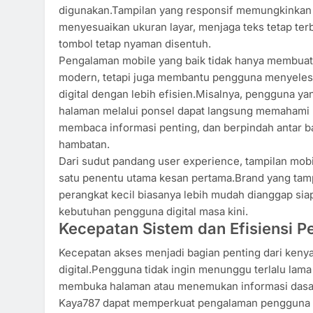
digunakan.Tampilan yang responsif memungkinkan
menyesuaikan ukuran layar, menjaga teks tetap te
tombol tetap nyaman disentuh.
Pengalaman mobile yang baik tidak hanya membuat 
modern, tetapi juga membantu pengguna menyelesa
digital dengan lebih efisien.Misalnya, pengguna 
halaman melalui ponsel dapat langsung memahami
membaca informasi penting, dan berpindah antar b
hambatan.
Dari sudut pandang user experience, tampilan mobi
satu penentu utama kesan pertama.Brand yang tampi
perangkat kecil biasanya lebih mudah dianggap sia
kebutuhan pengguna digital masa kini.
Kecepatan Sistem dan Efisiensi 
Kecepatan akses menjadi bagian penting dari ken
digital.Pengguna tidak ingin menunggu terlalu lam
membuka halaman atau menemukan informasi dasa
Kaya787 dapat memperkuat pengalaman pengguna m