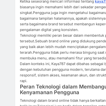
Ketika seseorang mencari informasi tentang
kaya7
biasanya ingin memahami lebih dari sekadar penge
singkat.Pengguna juga ingin mengetahui bagaiman
bagaimana tampilan halamannya, apakah sistemnya
serta bagaimana brand tersebut membangun keper
pengalaman digital yang konsisten.
Teknologi memiliki peran besar dalam membentuk 
tersebut.Sebuah brand online yang didukung pende
yang baik akan lebih mudah menciptakan pengalam
terarah.Pengguna tidak perlu merasa bingung saat 
membuka menu, atau memahami fitur yang tersedia
Dalam konteks ini, Kaya787 dapat dibahas sebagai 
dengan kebutuhan pengguna modern, terutama dari 
responsif, sistem akses, keamanan akun, dan struk
rapi.
Peran Teknologi dalam Membang
Kenyamanan Pengguna
Teknologi dalam brand online tidak hanya berkaita