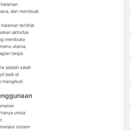
 halaman
rbaca, dan membuat
halaman terlihat
ikan aktivitas
yang membuka
 menu utama,
agian tanpa
le adalah salah
l baik di
p mengikuti
Penggunaan
yamanan
a hanya untuk
r.
elalui sistem