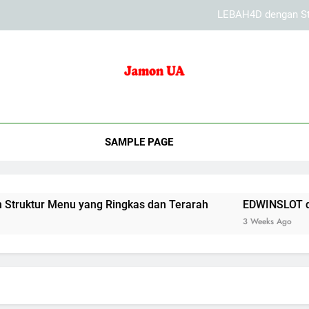
LEBAH4D dengan Str
EDWINSLOT dengan Desain
LEBAH4D dengan Desain
mon UA
EDWINSLOT dengan Str
mon Iberico Berkualitas Dari Jamonua. Produk Khas Spanyol D
LEBAH4D dengan Str
SAMPLE PAGE
EDWINSLOT dengan Desain
LEBAH4D dengan Desain
nu yang Ringkas dan Terarah
EDWINSLOT dengan Desai
3 Weeks Ago