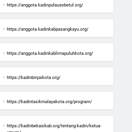
https://anggota.kadinpulausebetul.org/
https://anggota.kadinkabpasangkayu.org/
https://anggota.kadinkablimapuluhkota.org/
https://kadinbinjaikota.org/
https://kadintasikmalayakota.org/program/
https://kadinbekasikab.org/tentang-kadin/ketua-