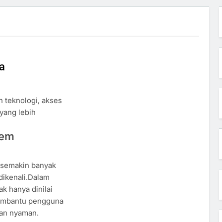
a
 teknologi, akses
yang lebih
tem
 semakin banyak
 dikenali.Dalam
k hanya dinilai
membantu pengguna
dan nyaman.