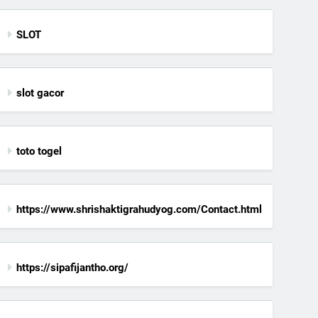
SLOT
slot gacor
toto togel
https://www.shrishaktigrahudyog.com/Contact.html
https://sipafijantho.org/