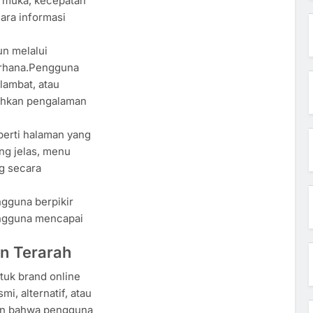
tarmuka, kecepatan
ara informasi
n melalui
erhana.Pengguna
lambat, atau
uhkan pengalaman
eperti halaman yang
ng jelas, menu
ng secara
gguna berpikir
engguna mencapai
n Terarah
tuk brand online
i, alternatif, atau
kan bahwa pengguna