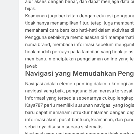
alur akses dengan benar, dan dapat menjaga data pr
bijak.
Keamanan juga berkaitan dengan edukasi pengguna
tidak hanya menampilkan fitur, tetapi juga memba
memahami cara bersikap hati-hati dalam aktivitas dig
Pengguna sebaiknya membiasakan diri memperhati
nama brand, membaca informasi sebelum mengambi
tidak mudah percaya pada tampilan yang tidak jelas
membantu menciptakan pengalaman online yang le
jawab.
Navigasi yang Memudahkan Peng
Navigasi adalah elemen penting dalam teknologi a
navigasi yang baik, pengguna bisa merasa tersesa
informasi yang tersedia sebenarnya cukup lengkap
Kaya787 perlu memiliki susunan navigasi yang logi
baru dapat memahami struktur halaman dengan ce
informasi akun, pusat bantuan, keamanan, dan pa
sebaiknya disusun secara sistematis.
Navigasi yang rapi membuat pengguna tidak perlu