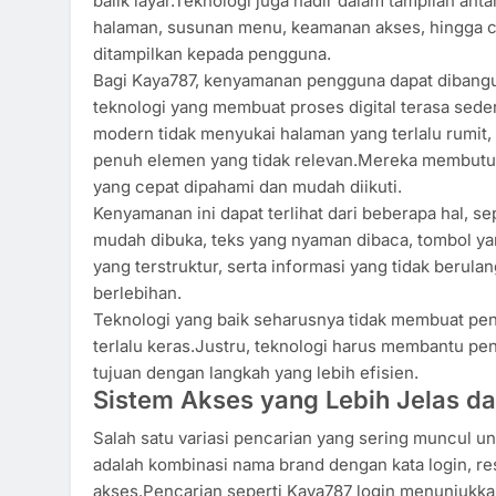
balik layar.Teknologi juga hadir dalam tampilan an
halaman, susunan menu, keamanan akses, hingga c
ditampilkan kepada pengguna.
Bagi Kaya787, kenyamanan pengguna dapat dibangu
teknologi yang membuat proses digital terasa sed
modern tidak menyukai halaman yang terlalu rumit, 
penuh elemen yang tidak relevan.Mereka membut
yang cepat dipahami dan mudah diikuti.
Kenyamanan ini dapat terlihat dari beberapa hal, s
mudah dibuka, teks yang nyaman dibaca, tombol ya
yang terstruktur, serta informasi yang tidak berula
berlebihan.
Teknologi yang baik seharusnya tidak membuat pen
terlalu keras.Justru, teknologi harus membantu p
tujuan dengan langkah yang lebih efisien.
Sistem Akses yang Lebih Jelas da
Salah satu variasi pencarian yang sering muncul un
adalah kombinasi nama brand dengan kata login, resm
akses.Pencarian seperti Kaya787 login menunjuk