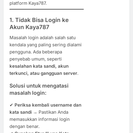
platform Kaya787.
1. Tidak Bisa Login ke
Akun Kaya787
Masalah login adalah salah satu
kendala yang paling sering dialami
pengguna. Ada beberapa
penyebab umum, seperti
kesalahan kata sandi, akun
terkunci, atau gangguan server
.
Solusi untuk mengatasi
masalah login:
✔
Periksa kembali username dan
kata sandi
→ Pastikan Anda
memasukkan informasi login
dengan benar.