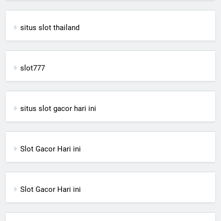
situs slot thailand
slot777
situs slot gacor hari ini
Slot Gacor Hari ini
Slot Gacor Hari ini