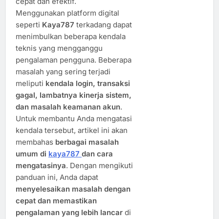
cepat dan efektif.
Menggunakan platform digital
seperti
Kaya787
terkadang dapat
menimbulkan beberapa kendala
teknis yang mengganggu
pengalaman pengguna. Beberapa
masalah yang sering terjadi
meliputi
kendala login, transaksi
gagal, lambatnya kinerja sistem,
dan masalah keamanan akun
.
Untuk membantu Anda mengatasi
kendala tersebut, artikel ini akan
membahas
berbagai masalah
umum di
kaya787
dan cara
mengatasinya
. Dengan mengikuti
panduan ini, Anda dapat
menyelesaikan masalah dengan
cepat dan memastikan
pengalaman yang lebih lancar
di