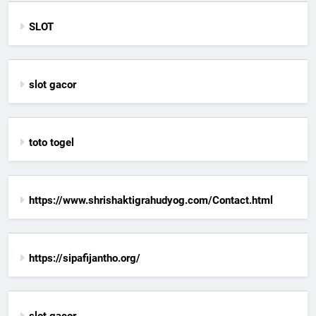
SLOT
slot gacor
toto togel
https://www.shrishaktigrahudyog.com/Contact.html
https://sipafijantho.org/