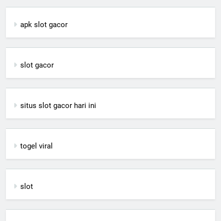
apk slot gacor
slot gacor
situs slot gacor hari ini
togel viral
slot