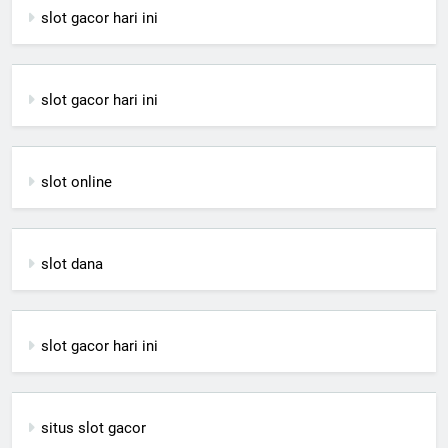
slot gacor hari ini
slot gacor hari ini
slot online
slot dana
slot gacor hari ini
situs slot gacor