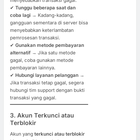
menyebabkan transaksi gagal.
✔
Tunggu beberapa saat dan
coba lagi
→ Kadang-kadang,
gangguan sementara di server bisa
menyebabkan keterlambatan
pemrosesan transaksi.
✔
Gunakan metode pembayaran
alternatif
→ Jika satu metode
gagal, coba gunakan metode
pembayaran lainnya.
✔
Hubungi layanan pelanggan
→
Jika transaksi tetap gagal, segera
hubungi tim support dengan bukti
transaksi yang gagal.
3. Akun Terkunci atau
Terblokir
Akun yang
terkunci atau terblokir