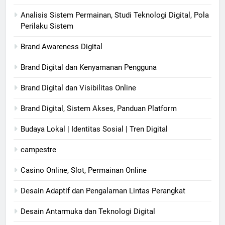
Analisis Sistem Permainan, Studi Teknologi Digital, Pola
Perilaku Sistem
Brand Awareness Digital
Brand Digital dan Kenyamanan Pengguna
Brand Digital dan Visibilitas Online
Brand Digital, Sistem Akses, Panduan Platform
Budaya Lokal | Identitas Sosial | Tren Digital
campestre
Casino Online, Slot, Permainan Online
Desain Adaptif dan Pengalaman Lintas Perangkat
Desain Antarmuka dan Teknologi Digital