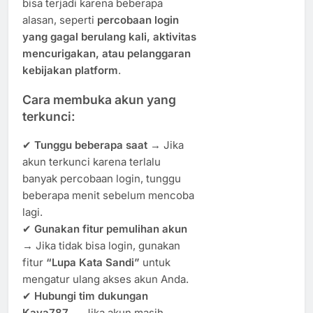
bisa terjadi karena beberapa
alasan, seperti
percobaan login
yang gagal berulang kali, aktivitas
mencurigakan, atau pelanggaran
kebijakan platform
.
Cara membuka akun yang
terkunci:
✔
Tunggu beberapa saat
→ Jika
akun terkunci karena terlalu
banyak percobaan login, tunggu
beberapa menit sebelum mencoba
lagi.
✔
Gunakan fitur pemulihan akun
→ Jika tidak bisa login, gunakan
fitur
“Lupa Kata Sandi”
untuk
mengatur ulang akses akun Anda.
✔
Hubungi tim dukungan
Kaya787
→ Jika akun masih