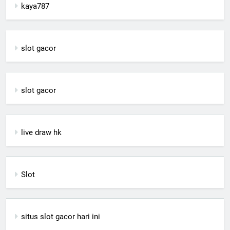
kaya787
slot gacor
slot gacor
live draw hk
Slot
situs slot gacor hari ini