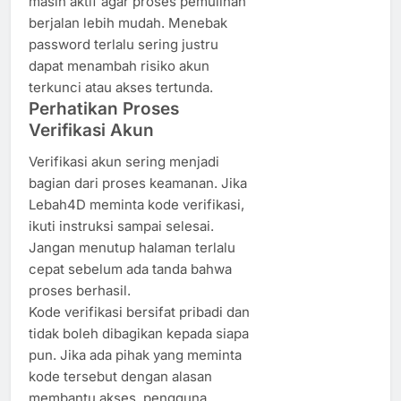
masih aktif agar proses pemulihan
berjalan lebih mudah. Menebak
password terlalu sering justru
dapat menambah risiko akun
terkunci atau akses tertunda.
Perhatikan Proses
Verifikasi Akun
Verifikasi akun sering menjadi
bagian dari proses keamanan. Jika
Lebah4D meminta kode verifikasi,
ikuti instruksi sampai selesai.
Jangan menutup halaman terlalu
cepat sebelum ada tanda bahwa
proses berhasil.
Kode verifikasi bersifat pribadi dan
tidak boleh dibagikan kepada siapa
pun. Jika ada pihak yang meminta
kode tersebut dengan alasan
membantu akses, pengguna