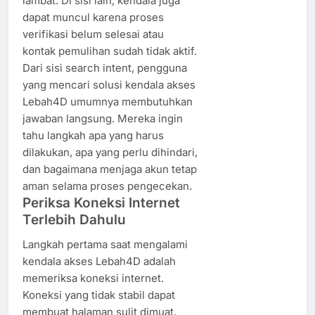
lambat. Di sisi lain, kendala juga
dapat muncul karena proses
verifikasi belum selesai atau
kontak pemulihan sudah tidak aktif.
Dari sisi search intent, pengguna
yang mencari solusi kendala akses
Lebah4D umumnya membutuhkan
jawaban langsung. Mereka ingin
tahu langkah apa yang harus
dilakukan, apa yang perlu dihindari,
dan bagaimana menjaga akun tetap
aman selama proses pengecekan.
Periksa Koneksi Internet
Terlebih Dahulu
Langkah pertama saat mengalami
kendala akses Lebah4D adalah
memeriksa koneksi internet.
Koneksi yang tidak stabil dapat
membuat halaman sulit dimuat,