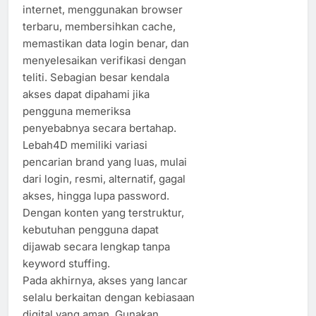
internet, menggunakan browser
terbaru, membersihkan cache,
memastikan data login benar, dan
menyelesaikan verifikasi dengan
teliti. Sebagian besar kendala
akses dapat dipahami jika
pengguna memeriksa
penyebabnya secara bertahap.
Lebah4D memiliki variasi
pencarian brand yang luas, mulai
dari login, resmi, alternatif, gagal
akses, hingga lupa password.
Dengan konten yang terstruktur,
kebutuhan pengguna dapat
dijawab secara lengkap tanpa
keyword stuffing.
Pada akhirnya, akses yang lancar
selalu berkaitan dengan kebiasaan
digital yang aman. Gunakan