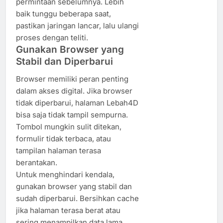
permintaan sebelumnya. Lebih
baik tunggu beberapa saat,
pastikan jaringan lancar, lalu ulangi
proses dengan teliti.
Gunakan Browser yang
Stabil dan Diperbarui
Browser memiliki peran penting
dalam akses digital. Jika browser
tidak diperbarui, halaman Lebah4D
bisa saja tidak tampil sempurna.
Tombol mungkin sulit ditekan,
formulir tidak terbaca, atau
tampilan halaman terasa
berantakan.
Untuk menghindari kendala,
gunakan browser yang stabil dan
sudah diperbarui. Bersihkan cache
jika halaman terasa berat atau
sering menampilkan data lama.