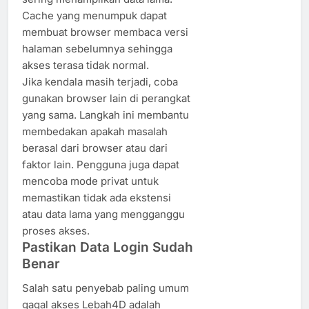
Cache yang menumpuk dapat
membuat browser membaca versi
halaman sebelumnya sehingga
akses terasa tidak normal.
Jika kendala masih terjadi, coba
gunakan browser lain di perangkat
yang sama. Langkah ini membantu
membedakan apakah masalah
berasal dari browser atau dari
faktor lain. Pengguna juga dapat
mencoba mode privat untuk
memastikan tidak ada ekstensi
atau data lama yang mengganggu
proses akses.
Pastikan Data Login Sudah
Benar
Salah satu penyebab paling umum
gagal akses Lebah4D adalah