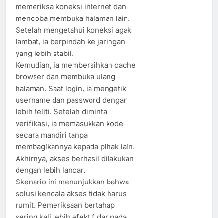
memeriksa koneksi internet dan
mencoba membuka halaman lain.
Setelah mengetahui koneksi agak
lambat, ia berpindah ke jaringan
yang lebih stabil.
Kemudian, ia membersihkan cache
browser dan membuka ulang
halaman. Saat login, ia mengetik
username dan password dengan
lebih teliti. Setelah diminta
verifikasi, ia memasukkan kode
secara mandiri tanpa
membagikannya kepada pihak lain.
Akhirnya, akses berhasil dilakukan
dengan lebih lancar.
Skenario ini menunjukkan bahwa
solusi kendala akses tidak harus
rumit. Pemeriksaan bertahap
sering kali lebih efektif daripada