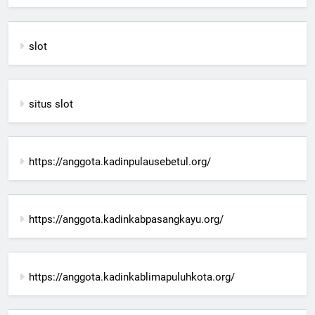
slot
situs slot
https://anggota.kadinpulausebetul.org/
https://anggota.kadinkabpasangkayu.org/
https://anggota.kadinkablimapuluhkota.org/