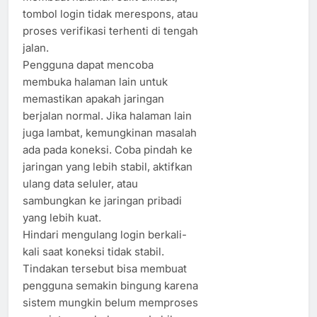
tombol login tidak merespons, atau
proses verifikasi terhenti di tengah
jalan.
Pengguna dapat mencoba
membuka halaman lain untuk
memastikan apakah jaringan
berjalan normal. Jika halaman lain
juga lambat, kemungkinan masalah
ada pada koneksi. Coba pindah ke
jaringan yang lebih stabil, aktifkan
ulang data seluler, atau
sambungkan ke jaringan pribadi
yang lebih kuat.
Hindari mengulang login berkali-
kali saat koneksi tidak stabil.
Tindakan tersebut bisa membuat
pengguna semakin bingung karena
sistem mungkin belum memproses