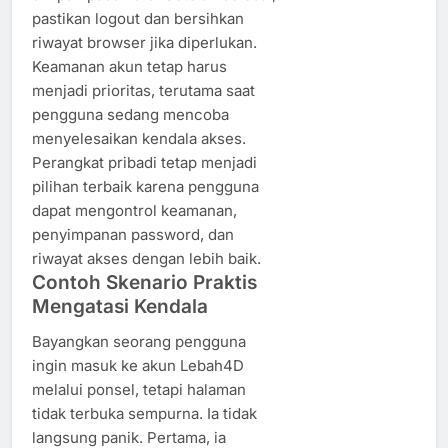
pastikan logout dan bersihkan
riwayat browser jika diperlukan.
Keamanan akun tetap harus
menjadi prioritas, terutama saat
pengguna sedang mencoba
menyelesaikan kendala akses.
Perangkat pribadi tetap menjadi
pilihan terbaik karena pengguna
dapat mengontrol keamanan,
penyimpanan password, dan
riwayat akses dengan lebih baik.
Contoh Skenario Praktis
Mengatasi Kendala
Bayangkan seorang pengguna
ingin masuk ke akun Lebah4D
melalui ponsel, tetapi halaman
tidak terbuka sempurna. Ia tidak
langsung panik. Pertama, ia