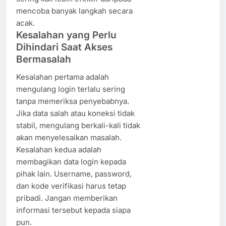
mencoba banyak langkah secara
acak.
Kesalahan yang Perlu
Dihindari Saat Akses
Bermasalah
Kesalahan pertama adalah
mengulang login terlalu sering
tanpa memeriksa penyebabnya.
Jika data salah atau koneksi tidak
stabil, mengulang berkali-kali tidak
akan menyelesaikan masalah.
Kesalahan kedua adalah
membagikan data login kepada
pihak lain. Username, password,
dan kode verifikasi harus tetap
pribadi. Jangan memberikan
informasi tersebut kepada siapa
pun.