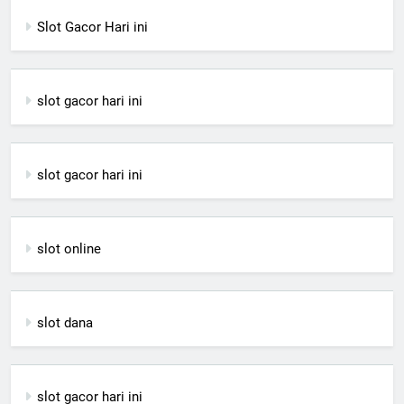
Slot Gacor Hari ini
slot gacor hari ini
slot gacor hari ini
slot online
slot dana
slot gacor hari ini