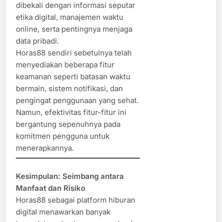
dibekali dengan informasi seputar
etika digital, manajemen waktu
online, serta pentingnya menjaga
data pribadi.
Horas88 sendiri sebetulnya telah
menyediakan beberapa fitur
keamanan seperti batasan waktu
bermain, sistem notifikasi, dan
pengingat penggunaan yang sehat.
Namun, efektivitas fitur-fitur ini
bergantung sepenuhnya pada
komitmen pengguna untuk
menerapkannya.
Kesimpulan: Seimbang antara
Manfaat dan Risiko
Horas88 sebagai platform hiburan
digital menawarkan banyak