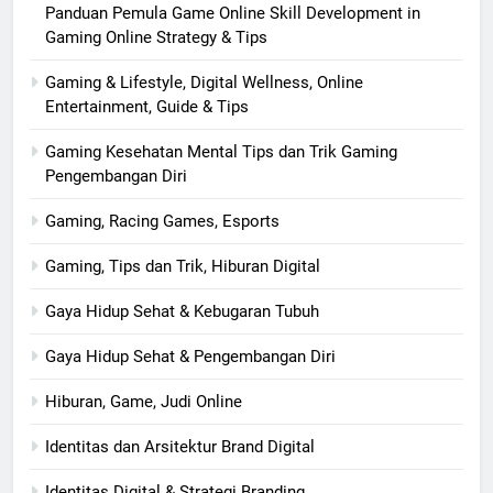
Panduan Pemula Game Online Skill Development in
Gaming Online Strategy & Tips
Gaming & Lifestyle, Digital Wellness, Online
Entertainment, Guide & Tips
Gaming Kesehatan Mental Tips dan Trik Gaming
Pengembangan Diri
Gaming, Racing Games, Esports
Gaming, Tips dan Trik, Hiburan Digital
Gaya Hidup Sehat & Kebugaran Tubuh
Gaya Hidup Sehat & Pengembangan Diri
Hiburan, Game, Judi Online
Identitas dan Arsitektur Brand Digital
Identitas Digital & Strategi Branding