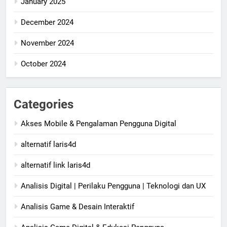
January 2025
December 2024
November 2024
October 2024
Categories
Akses Mobile & Pengalaman Pengguna Digital
alternatif laris4d
alternatif link laris4d
Analisis Digital | Perilaku Pengguna | Teknologi dan UX
Analisis Game & Desain Interaktif