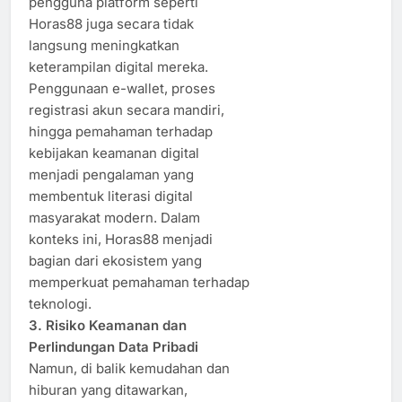
pengguna platform seperti
Horas88 juga secara tidak
langsung meningkatkan
keterampilan digital mereka.
Penggunaan e-wallet, proses
registrasi akun secara mandiri,
hingga pemahaman terhadap
kebijakan keamanan digital
menjadi pengalaman yang
membentuk literasi digital
masyarakat modern. Dalam
konteks ini, Horas88 menjadi
bagian dari ekosistem yang
memperkuat pemahaman terhadap
teknologi.
3. Risiko Keamanan dan
Perlindungan Data Pribadi
Namun, di balik kemudahan dan
hiburan yang ditawarkan,