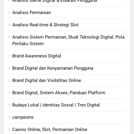
Analisis Game Digital & Edukasi Pengguna
Analisis Permainan
Analisis Real-time & Strategi Slot
Analisis Sistem Permainan, Studi Teknologi Digital, Pola
Perilaku Sistem
Brand Awareness Digital
Brand Digital dan Kenyamanan Pengguna
Brand Digital dan Visibilitas Online
Brand Digital, Sistem Akses, Panduan Platform
Budaya Lokal | Identitas Sosial | Tren Digital
campestre
Casino Online, Slot, Permainan Online