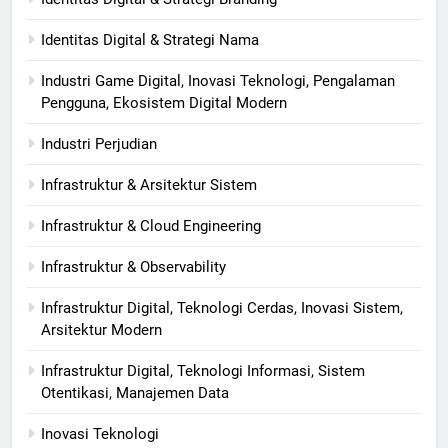
Identitas Digital & Strategi Nama
Industri Game Digital, Inovasi Teknologi, Pengalaman
Pengguna, Ekosistem Digital Modern
Industri Perjudian
Infrastruktur & Arsitektur Sistem
Infrastruktur & Cloud Engineering
Infrastruktur & Observability
Infrastruktur Digital, Teknologi Cerdas, Inovasi Sistem,
Arsitektur Modern
Infrastruktur Digital, Teknologi Informasi, Sistem
Otentikasi, Manajemen Data
Inovasi Teknologi