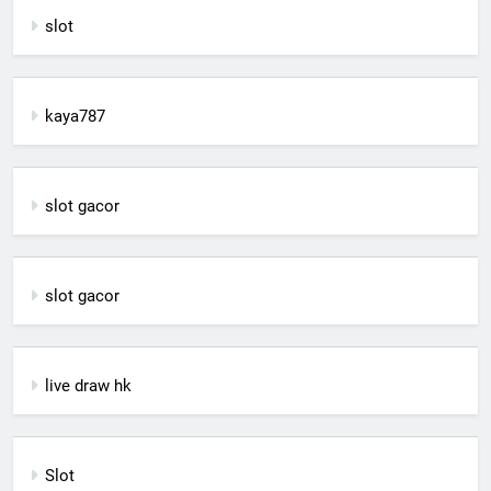
slot
kaya787
slot gacor
slot gacor
live draw hk
Slot