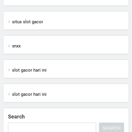
situs slot gacor
xnxx
slot gacor hari ini
slot gacor hari ini
Search
SEARCH