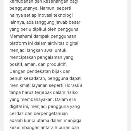
kemudahan dan kesenangan bagi
penggunanya. Namun, seperti
halnya setiap inovasi teknologi
lainnya, ada tanggung jawab besar
yang perlu dipikul oleh pengguna.
Memahami dampak penggunaan
platform ini dalam aktivitas digital
menjadi langkah awal untuk
menciptakan pengalaman yang
positif, aman, dan produktif.
Dengan pendekatan bijak dan
penuh kesadaran, pengguna dapat
menikmati layanan seperti Horas88
tanpa harus terjebak dalam risiko
yang membahayakan. Dalam era
digital ini, menjadi pengguna yang
cerdas dan berpengetahuan
adalah kunci utama dalam menjaga
keseimbangan antara hiburan dan