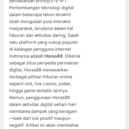
berdasarkan prinsip E-E-A-T.
Perkembangan teknologi digital
dalam beberapa tahun terakhir
telah mengubah pola interaksi
masyarakat, terutama dalam hal
hiburan dan aktivitas daring. Salah
satu platform yang cukup populer
di kalangan pengguna internet
Indonesia adalah
Horas88
. Dikenal
sebagai situs penyedia permainan
digital, Horas88 menawarkan
berbagai pilihan hiburan online
seperti slot, live casino, poker,
hingga game tematik lainnya.
Namun, penggunaan Horas88
dalam aktivitas digital sehari-hari
membawa dampak yang beragam
—baik dari sisi positif maupun
negatif. Artikel ini akan membahas