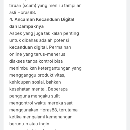
tiruan (scam) yang meniru tampilan
asli Horas88.
4. Ancaman Kecanduan Digital
dan Dampaknya
Aspek yang juga tak kalah penting
untuk dibahas adalah potensi
kecanduan digital
. Permainan
online yang terus-menerus
diakses tanpa kontrol bisa
menimbulkan ketergantungan yang
mengganggu produktivitas,
kehidupan sosial, bahkan
kesehatan mental. Beberapa
pengguna mengaku sulit
mengontrol waktu mereka saat
menggunakan Horas88, terutama
ketika mengalami kemenangan
beruntun atau ingin