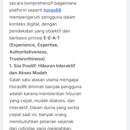
secara komprehensif bagaimana
platform seperti
horas88
mempengaruhi pengguna dalam
konteks digital, dengan
pendekatan yang objektif dan
berbasis prinsip
E-E-A-T
(Experience, Expertise,
Authoritativeness,
Trustworthiness)
.
1. Sisi Positif: Hiburan Interaktif
dan Akses Mudah
Salah satu alasan utama mengapa
Horas88 diminati banyak pengguna
adalah karena memberikan hiburan
yang cepat, mudah diakses, dan
interaktif. Dalam dunia yang serba
cepat saat ini, banyak orang
membutuhkan pelarian sejenak
dari rutinitas yang melelahkan.