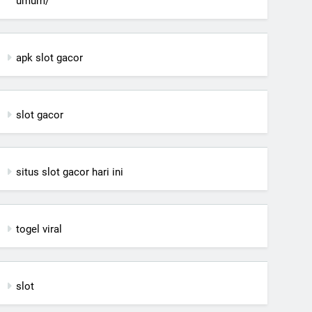
umum/
apk slot gacor
slot gacor
situs slot gacor hari ini
togel viral
slot