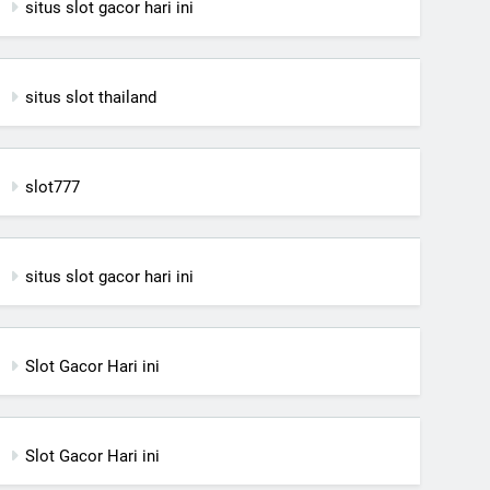
situs slot gacor hari ini
situs slot thailand
slot777
situs slot gacor hari ini
Slot Gacor Hari ini
Slot Gacor Hari ini