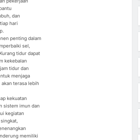
an pekerjaan
bantu
ubuh, dan
iap hari
p.
ponen penting dalam
perbaiki sel,
urang tidur dapat
em kekebalan
am tidur dan
untuk menjaga
h akan terasa lebih
dap kekuatan
an sistem imun dan
ui kegiatan
singkat,
menenangkan
nderung memiliki