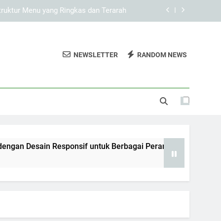
uktur Menu yang Ringkas dan Terarah
 Responsif untuk Berbagai Perangkat
 Responsif untuk Berbagai Perangkat
NEWSLETTER
RANDOM NEWS
uktur Menu yang Ringkas dan Terarah
engan Cita Rasa Autentik.
uktur Menu yang Ringkas dan Terarah
 Responsif untuk Berbagai Perangkat
 Responsif untuk Berbagai Perangkat
n Responsif untuk Berbagai Perangkat
LEBAH4D dengan
3 Weeks Ago