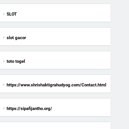
SLOT
slot gacor
toto togel
https://www.shrishaktigrahudyog.com/Contact.html
https://sipafijantho.org/