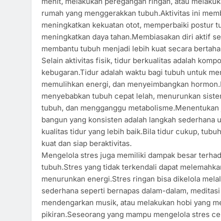
menit, melakukan peregangan ringan, atau melakuk
rumah yang menggerakkan tubuh.Aktivitas ini mem
meningkatkan kekuatan otot, memperbaiki postur t
meningkatkan daya tahan.Membiasakan diri aktif set
membantu tubuh menjadi lebih kuat secara bertaha
Selain aktivitas fisik, tidur berkualitas adalah kom
kebugaran.Tidur adalah waktu bagi tubuh untuk mem
memulihkan energi, dan menyeimbangkan hormon.K
menyebabkan tubuh cepat lelah, menurunkan sist
tubuh, dan mengganggu metabolisme.Menentukan j
bangun yang konsisten adalah langkah sederhana 
kualitas tidur yang lebih baik.Bila tidur cukup, tubu
kuat dan siap beraktivitas.
Mengelola stres juga memiliki dampak besar terha
tubuh.Stres yang tidak terkendali dapat melemahk
menurunkan energi.Stres ringan bisa dikelola melal
sederhana seperti bernapas dalam-dalam, meditasi 
mendengarkan musik, atau melakukan hobi yang 
pikiran.Seseorang yang mampu mengelola stres ce