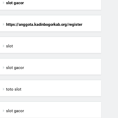
slot gacor
https://anggota.kadinbogorkab.org/register
slot
slot gacor
toto slot
slot gacor