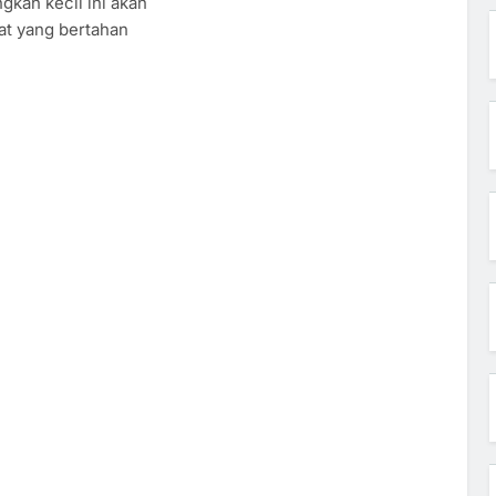
gkah kecil ini akan
t yang bertahan