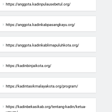
https://anggota.kadinpulausebetul.org/
https://anggota.kadinkabpasangkayu.org/
https://anggota.kadinkablimapuluhkota.org/
https://kadinbinjaikota.org/
https://kadintasikmalayakota.org/program/
https://kadinbekasikab.org/tentang-kadin/ketua-