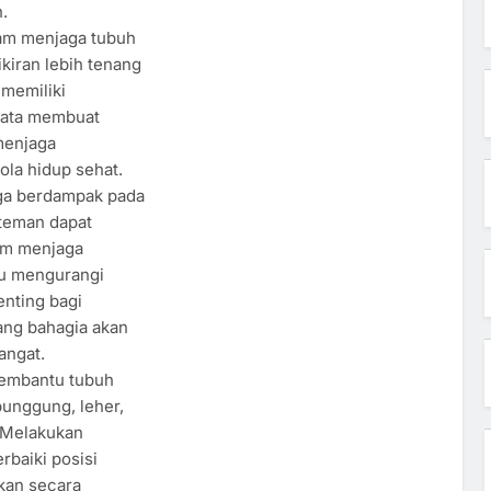
.
lam menjaga tubuh
kiran lebih tenang
memiliki
rtata membuat
menjaga
ola hidup sehat.
juga berdampak pada
teman dapat
am menjaga
tu mengurangi
nting bagi
ang bahagia akan
angat.
membantu tubuh
punggung, leher,
l.Melakukan
baiki posisi
kan secara