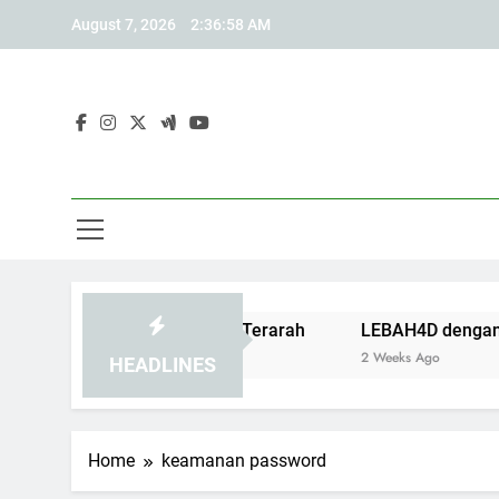
Skip
August 7, 2026
2:36:59 AM
to
content
Ja
Nikmati Ja
yang Ringkas dan Terarah
LEBAH4D dengan Struktur M
2 Weeks Ago
HEADLINES
Home
keamanan password