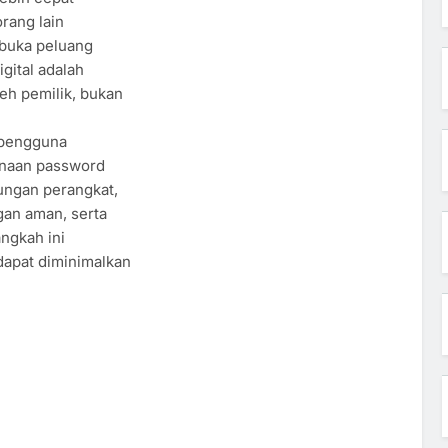
rang lain
mbuka peluang
gital adalah
eh pemilik, bukan
 pengguna
naan password
dungan perangkat,
gan aman, serta
ngkah ini
 dapat diminimalkan