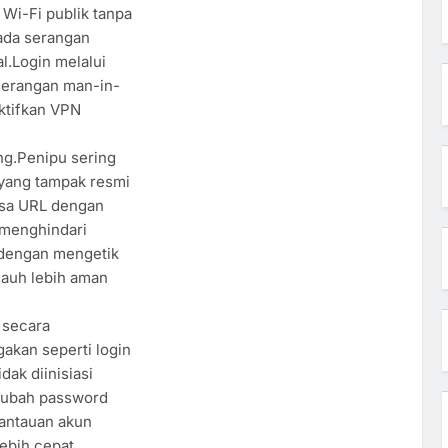
Wi-Fi publik tanpa
pada serangan
l.Login melalui
 serangan man-in-
ktifkan VPN
ng.Penipu sering
 yang tampak resmi
sa URL dengan
 menghindari
s dengan mengetik
auh lebih aman
 secara
gakan seperti login
dak diinisiasi
 ubah password
mantauan akun
lebih cepat