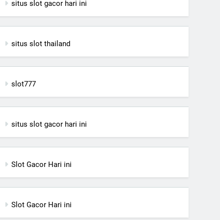
situs slot gacor hari ini
situs slot thailand
slot777
situs slot gacor hari ini
Slot Gacor Hari ini
Slot Gacor Hari ini