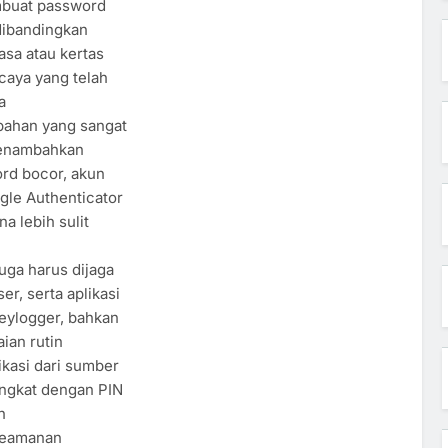
mbuat password
 dibandingkan
asa atau kertas
caya yang telah
a
mbahan yang sangat
menambahkan
ord bocor, akun
ogle Authenticator
 lebih sulit
uga harus dijaga
r, serta aplikasi
keylogger, bahkan
ian rutin
kasi dari sumber
angkat dengan PIN
h
keamanan