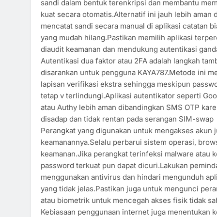
sandi dalam bentuk terenkripsi dan membantu me
kuat secara otomatis.Alternatif ini jauh lebih aman
mencatat sandi secara manual di aplikasi catatan bi
yang mudah hilang.Pastikan memilih aplikasi terper
diaudit keamanan dan mendukung autentikasi gand
Autentikasi dua faktor atau 2FA adalah langkah ta
disarankan untuk pengguna KAYA787.Metode ini 
lapisan verifikasi ekstra sehingga meskipun passw
tetap v terlindungi.Aplikasi autentikator seperti Go
atau Authy lebih aman dibandingkan SMS OTP karena
disadap dan tidak rentan pada serangan SIM-swap
Perangkat yang digunakan untuk mengakses akun j
keamanannya.Selalu perbarui sistem operasi, browse
keamanan.Jika perangkat terinfeksi malware atau 
password terkuat pun dapat dicuri.Lakukan peminda
menggunakan antivirus dan hindari mengunduh apli
yang tidak jelas.Pastikan juga untuk mengunci per
atau biometrik untuk mencegah akses fisik tidak sa
Kebiasaan penggunaan internet juga menentukan 