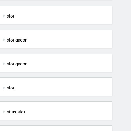
slot
slot gacor
slot gacor
slot
situs slot