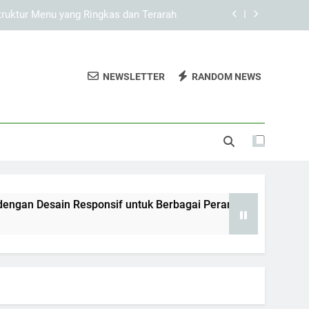
uktur Menu yang Ringkas dan Terarah
 Responsif untuk Berbagai Perangkat
 Responsif untuk Berbagai Perangkat
NEWSLETTER
RANDOM NEWS
uktur Menu yang Ringkas dan Terarah
engan Cita Rasa Autentik.
uktur Menu yang Ringkas dan Terarah
 Responsif untuk Berbagai Perangkat
 Responsif untuk Berbagai Perangkat
n Responsif untuk Berbagai Perangkat
LEBAH4D dengan
3 Weeks Ago