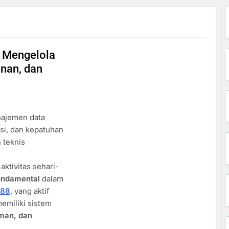
 Mengelola
nan, dan
ajemen data
i, dan kepatuhan
 teknis
aktivitas sehari-
undamental
dalam
s88
, yang aktif
emiliki sistem
aman, dan