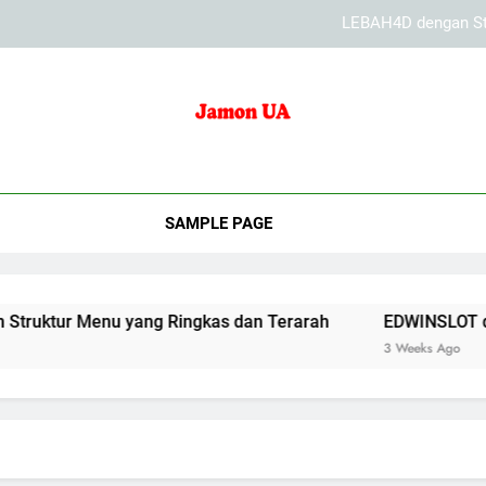
LEBAH4D dengan Str
EDWINSLOT dengan Desain
LEBAH4D dengan Desain
mon UA
EDWINSLOT dengan Str
mon Iberico Berkualitas Dari Jamonua. Produk Khas Spanyol D
LEBAH4D dengan Str
SAMPLE PAGE
EDWINSLOT dengan Desain
LEBAH4D dengan Desain
enu yang Ringkas dan Terarah
EDWINSLOT dengan Desai
3 Weeks Ago