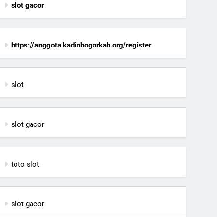
slot gacor
https://anggota.kadinbogorkab.org/register
slot
slot gacor
toto slot
slot gacor