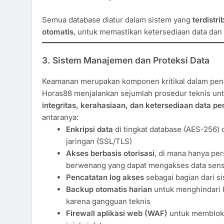
Semua database diatur dalam sistem yang
terdistr
otomatis
, untuk memastikan ketersediaan data dan
3. Sistem Manajemen dan Proteksi Data
Keamanan merupakan komponen kritikal dalam peng
Horas88 menjalankan sejumlah prosedur teknis un
integritas, kerahasiaan, dan ketersediaan data p
antaranya:
Enkripsi data
di tingkat database (AES-256)
jaringan (SSL/TLS)
Akses berbasis otorisasi
, di mana hanya pe
berwenang yang dapat mengakses data sensi
Pencatatan log akses
sebagai bagian dari sis
Backup otomatis harian
untuk menghindari 
karena gangguan teknis
Firewall aplikasi web (WAF)
untuk memblokir