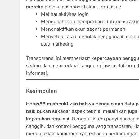
mereka
melalui dashboard akun, termasuk:
Melihat aktivitas login
Mengubah atau memperbarui informasi aku
Menonaktifkan akun secara permanen
Menyetujui atau menolak penggunaan data un
atau marketing
Transparansi ini memperkuat
kepercayaan penggu
sistem
dan memperkuat tanggung jawab platform d
informasi.
Kesimpulan
Horas88 membuktikan bahwa pengelolaan data 
baik bukan sekadar aspek teknis, melainkan juga e
kepatuhan regulasi.
Dengan sistem penyimpanan m
canggih, dan kontrol pengguna yang transparan, H
menunjukkan komitmennya terhadap perlindungan 