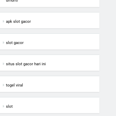
umum/
apk slot gacor
slot gacor
situs slot gacor hari ini
togel viral
slot