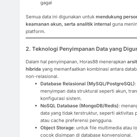
gagal
Semua data ini digunakan untuk
mendukung persona
keamanan akun, serta analitik internal
guna menin
platform.
2. Teknologi Penyimpanan Data yang Dig
Dalam hal penyimpanan, Horas88 menerapkan
arsi
hibrida
yang memanfaatkan kombinasi antara databa
non-relasional.
Database Relasional (MySQL/PostgreSQL)
:
menyimpan data struktural seperti akun, tran
konfigurasi sistem.
NoSQL Database (MongoDB/Redis)
: menan
data yang tidak terstruktur, seperti aktivita
atau cache preferensi pengguna.
Object Storage
: untuk file multimedia atau l
cocok disimpan di database konvensional.