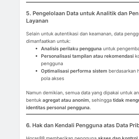
5. Pengelolaan Data untuk Analitik dan Pe
Layanan
Selain untuk autentikasi dan keamanan, data pengg
dimanfaatkan untuk:
Analisis perilaku pengguna
untuk pengemban
Personalisasi tampilan atau rekomendasi
ko
pengguna
Optimalisasi performa sistem
berdasarkan hi
pola akses
Namun demikian, semua data yang dipakai untuk ana
bentuk
agregat atau anonim
, sehingga
tidak men
identitas personal pengguna
.
6. Hak dan Kendali Pengguna atas Data Pri
Horas88 memberikan pengguna
akses dan kontrol