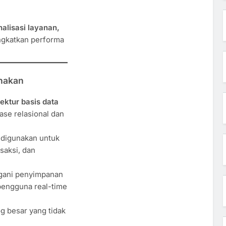
lisasi layanan,
gkatkan performa
unakan
tektur basis data
se relasional dan
 digunakan untuk
saksi, dan
gani penyimpanan
s pengguna real-time
og besar yang tidak