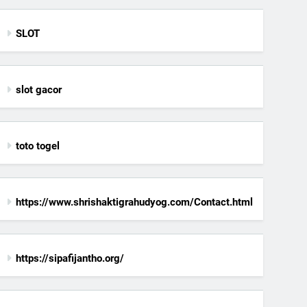
SLOT
slot gacor
toto togel
https://www.shrishaktigrahudyog.com/Contact.html
https://sipafijantho.org/