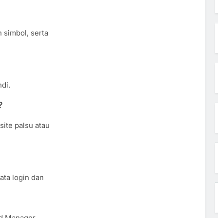
 simbol, serta
di.
?
ite palsu atau
ata login dan
rd Manager