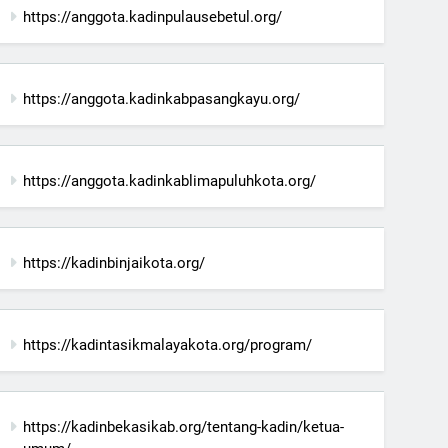
https://anggota.kadinpulausebetul.org/
https://anggota.kadinkabpasangkayu.org/
https://anggota.kadinkablimapuluhkota.org/
https://kadinbinjaikota.org/
https://kadintasikmalayakota.org/program/
https://kadinbekasikab.org/tentang-kadin/ketua-