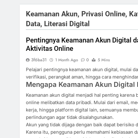
Keamanan Akun, Privasi Online, Ka
Data, Literasi Digital
Pentingnya Keamanan Akun Digital 
Aktivitas Online
3f6ba31
1 Month Ago
0
5 Mins
Pelajari pentingnya keamanan akun digital, mulai dar
verifikasi, perangkat aman, hingga cara menghindari
Mengapa Keamanan Akun Digital 
Keamanan akun digital menjadi hal penting karena b
online melibatkan data pribadi. Mulai dari email, me
kerja, hingga platform digital lain, semuanya mem
perlindungan agar tidak disalahgunakan.
Akun yang tidak dijaga dengan baik dapat berisiko d
Karena itu, pengguna perlu memahami kebiasaan da