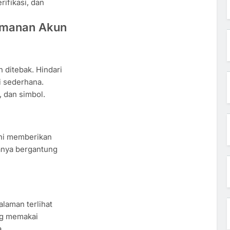
ifikasi, dan
amanan Akun
 ditebak. Hindari
i sederhana.
, dan simbol.
 ini memberikan
anya bergantung
laman terlihat
ng memakai
.