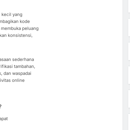
 kecil yang
embagikan kode
at membuka peluang
an konsistensi,
asaan sederhana
rifikasi tambahan,
k, dan waspadai
vitas online
?
apat