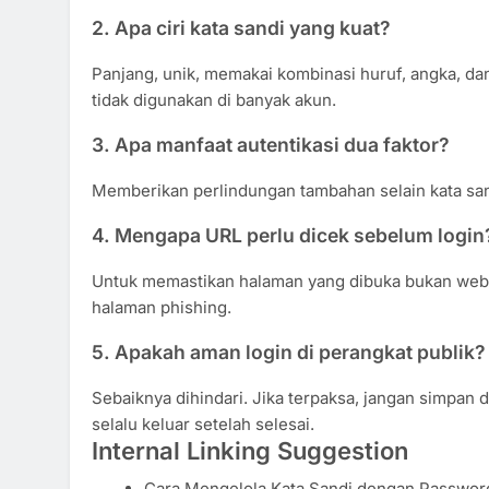
2. Apa ciri kata sandi yang kuat?
Panjang, unik, memakai kombinasi huruf, angka, dan
tidak digunakan di banyak akun.
3. Apa manfaat autentikasi dua faktor?
Memberikan perlindungan tambahan selain kata san
4. Mengapa URL perlu dicek sebelum login
Untuk memastikan halaman yang dibuka bukan webs
halaman phishing.
5. Apakah aman login di perangkat publik?
Sebaiknya dihindari. Jika terpaksa, jangan simpan d
selalu keluar setelah selesai.
Internal Linking Suggestion
Cara Mengelola Kata Sandi dengan Passwo