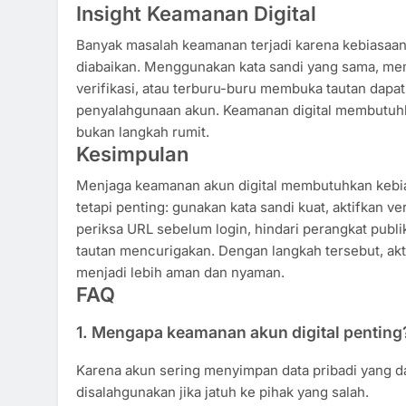
Insight Keamanan Digital
Banyak masalah keamanan terjadi karena kebiasaan
diabaikan. Menggunakan kata sandi yang sama, m
verifikasi, atau terburu-buru membuka tautan dap
penyalahgunaan akun. Keamanan digital membutuhk
bukan langkah rumit.
Kesimpulan
Menjaga keamanan akun digital membutuhkan kebi
tetapi penting: gunakan kata sandi kuat, aktifkan ve
periksa URL sebelum login, hindari perangkat publi
tautan mencurigakan. Dengan langkah tersebut, akti
menjadi lebih aman dan nyaman.
FAQ
1. Mengapa keamanan akun digital penting
Karena akun sering menyimpan data pribadi yang d
disalahgunakan jika jatuh ke pihak yang salah.