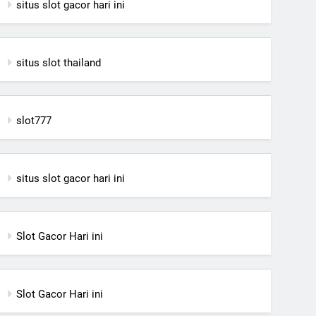
situs slot gacor hari ini
situs slot thailand
slot777
situs slot gacor hari ini
Slot Gacor Hari ini
Slot Gacor Hari ini