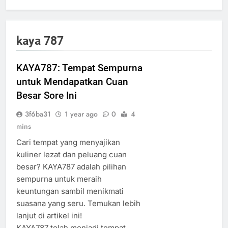
kaya 787
KAYA787: Tempat Sempurna
untuk Mendapatkan Cuan
Besar Sore Ini
3f6ba31
1 year ago
0
4
mins
Cari tempat yang menyajikan
kuliner lezat dan peluang cuan
besar? KAYA787 adalah pilihan
sempurna untuk meraih
keuntungan sambil menikmati
suasana yang seru. Temukan lebih
lanjut di artikel ini!
KAYA787 telah menjadi tempat