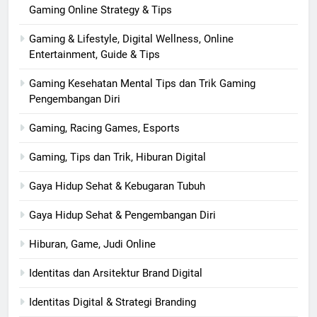
Gaming Online Strategy & Tips
Gaming & Lifestyle, Digital Wellness, Online
Entertainment, Guide & Tips
Gaming Kesehatan Mental Tips dan Trik Gaming
Pengembangan Diri
Gaming, Racing Games, Esports
Gaming, Tips dan Trik, Hiburan Digital
Gaya Hidup Sehat & Kebugaran Tubuh
Gaya Hidup Sehat & Pengembangan Diri
Hiburan, Game, Judi Online
Identitas dan Arsitektur Brand Digital
Identitas Digital & Strategi Branding