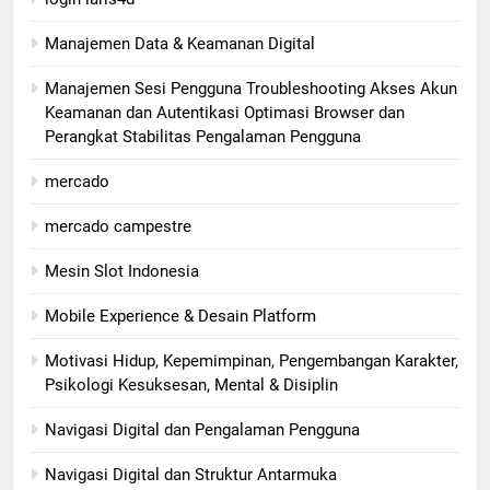
Manajemen Data & Keamanan Digital
Manajemen Sesi Pengguna Troubleshooting Akses Akun
Keamanan dan Autentikasi Optimasi Browser dan
Perangkat Stabilitas Pengalaman Pengguna
mercado
mercado campestre
Mesin Slot Indonesia
Mobile Experience & Desain Platform
Motivasi Hidup, Kepemimpinan, Pengembangan Karakter,
Psikologi Kesuksesan, Mental & Disiplin
Navigasi Digital dan Pengalaman Pengguna
Navigasi Digital dan Struktur Antarmuka