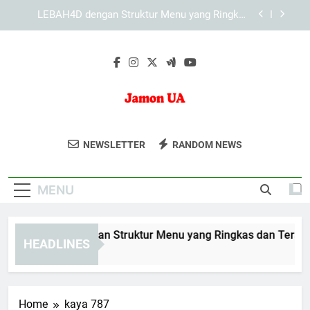
Skip
EDWINSLOT dengan Desain Responsif untuk
to
Berbagai Perangkat
content
LEBAH4D dengan Desain Responsif untuk
Berbagai Perangkat
EDWINSLOT dengan Struktur Menu yang Ringkas
dan Terarah
LEBAH4D dengan Struktur Menu yang Ringkas
dan Terarah
Jamon UA
Nikmati Jamon Iberico Berkualitas Dari
EDWINSLOT dengan Desain Responsif untuk
NEWSLETTER
RANDOM NEWS
Berbagai Perangkat
Jamonua. Produk Khas Spanyol Dengan
LEBAH4D dengan Desain Responsif untuk
Cita Rasa Autentik.
Berbagai Perangkat
MENU
DWINSLOT dengan Struktur Menu yang Ringkas dan Terarah
HEADLINES
Weeks Ago
Home
kaya 787