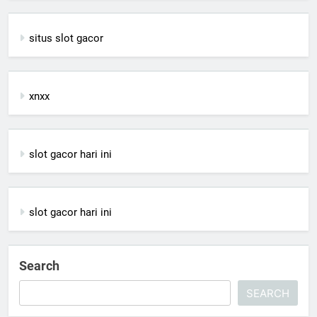
situs slot gacor
xnxx
slot gacor hari ini
slot gacor hari ini
Search
SEARCH