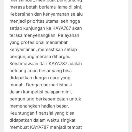
merasa betah berlama-lama di sini.
Kebersihan dan kenyamanan selalu
menjadi prioritas utama, sehingga
setiap kunjungan ke KAYA787 akan
terasa menyenangkan. Pelayanan
yang profesional menambah
kenyamanan, memastikan setiap
pengunjung merasa dihargai.
Keistimewaan dari KAYA787 adalah
peluang cuan besar yang bisa
didapatkan dengan cara yang
mudah. Dengan berpartisipasi
dalam kompetisi balapan mini,
pengunjung berkesempatan untuk
memenangkan hadiah besar.
Keuntungan finansial yang bisa
didapatkan dalam waktu singkat
membuat KAYA787 menjadi tempat