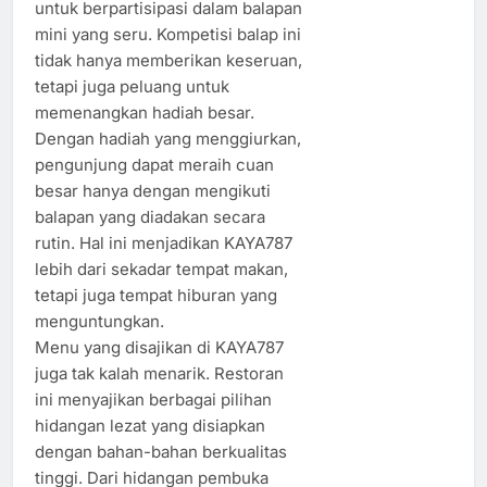
untuk berpartisipasi dalam balapan
mini yang seru. Kompetisi balap ini
tidak hanya memberikan keseruan,
tetapi juga peluang untuk
memenangkan hadiah besar.
Dengan hadiah yang menggiurkan,
pengunjung dapat meraih cuan
besar hanya dengan mengikuti
balapan yang diadakan secara
rutin. Hal ini menjadikan KAYA787
lebih dari sekadar tempat makan,
tetapi juga tempat hiburan yang
menguntungkan.
Menu yang disajikan di KAYA787
juga tak kalah menarik. Restoran
ini menyajikan berbagai pilihan
hidangan lezat yang disiapkan
dengan bahan-bahan berkualitas
tinggi. Dari hidangan pembuka