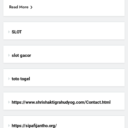
Read More
SLOT
slot gacor
toto togel
https://www.shrishaktigrahudyog.com/Contact.html
https://sipafijantho.org/