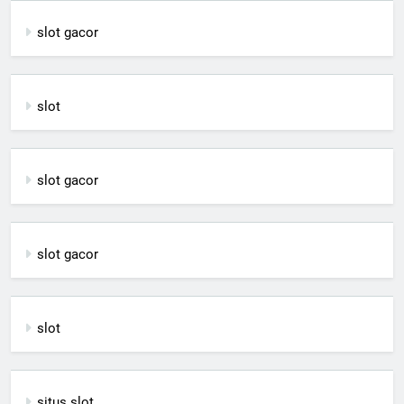
slot gacor
slot
slot gacor
slot gacor
slot
situs slot