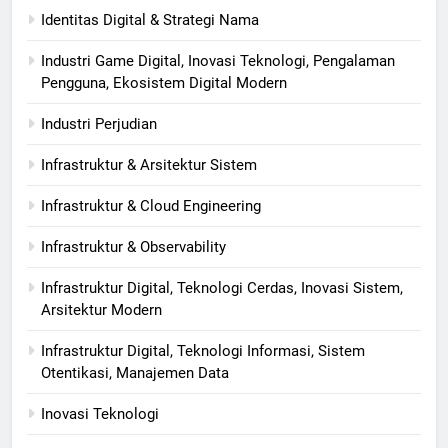
Identitas Digital & Strategi Nama
Industri Game Digital, Inovasi Teknologi, Pengalaman
Pengguna, Ekosistem Digital Modern
Industri Perjudian
Infrastruktur & Arsitektur Sistem
Infrastruktur & Cloud Engineering
Infrastruktur & Observability
Infrastruktur Digital, Teknologi Cerdas, Inovasi Sistem,
Arsitektur Modern
Infrastruktur Digital, Teknologi Informasi, Sistem
Otentikasi, Manajemen Data
Inovasi Teknologi