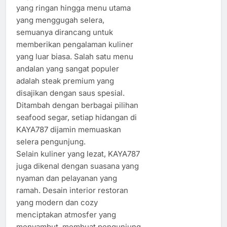
yang ringan hingga menu utama
yang menggugah selera,
semuanya dirancang untuk
memberikan pengalaman kuliner
yang luar biasa. Salah satu menu
andalan yang sangat populer
adalah steak premium yang
disajikan dengan saus spesial.
Ditambah dengan berbagai pilihan
seafood segar, setiap hidangan di
KAYA787 dijamin memuaskan
selera pengunjung.
Selain kuliner yang lezat, KAYA787
juga dikenal dengan suasana yang
nyaman dan pelayanan yang
ramah. Desain interior restoran
yang modern dan cozy
menciptakan atmosfer yang
menyambut, membuat pengunjung