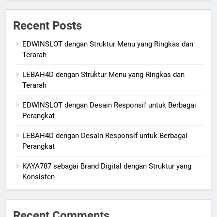
Recent Posts
EDWINSLOT dengan Struktur Menu yang Ringkas dan
Terarah
LEBAH4D dengan Struktur Menu yang Ringkas dan
Terarah
EDWINSLOT dengan Desain Responsif untuk Berbagai
Perangkat
LEBAH4D dengan Desain Responsif untuk Berbagai
Perangkat
KAYA787 sebagai Brand Digital dengan Struktur yang
Konsisten
Recent Comments