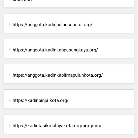
https://anggota.kadinpulausebetul.org/
https://anggota.kadinkabpasangkayu.org/
https://anggota.kadinkablimapuluhkota.org/
https://kadinbinjaikota.org/
https://kadintasikmalayakota.org/program/