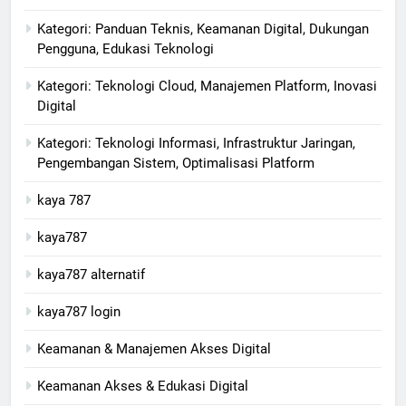
Kategori: Panduan Teknis, Keamanan Digital, Dukungan
Pengguna, Edukasi Teknologi
Kategori: Teknologi Cloud, Manajemen Platform, Inovasi
Digital
Kategori: Teknologi Informasi, Infrastruktur Jaringan,
Pengembangan Sistem, Optimalisasi Platform
kaya 787
kaya787
kaya787 alternatif
kaya787 login
Keamanan & Manajemen Akses Digital
Keamanan Akses & Edukasi Digital