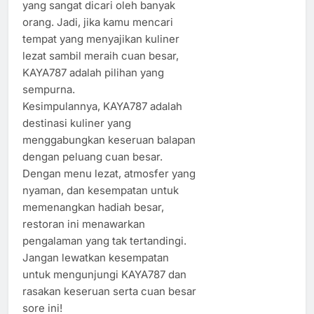
yang sangat dicari oleh banyak
orang. Jadi, jika kamu mencari
tempat yang menyajikan kuliner
lezat sambil meraih cuan besar,
KAYA787 adalah pilihan yang
sempurna.
Kesimpulannya, KAYA787 adalah
destinasi kuliner yang
menggabungkan keseruan balapan
dengan peluang cuan besar.
Dengan menu lezat, atmosfer yang
nyaman, dan kesempatan untuk
memenangkan hadiah besar,
restoran ini menawarkan
pengalaman yang tak tertandingi.
Jangan lewatkan kesempatan
untuk mengunjungi KAYA787 dan
rasakan keseruan serta cuan besar
sore ini!