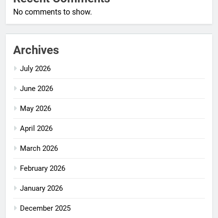
No comments to show.
Archives
July 2026
June 2026
May 2026
April 2026
March 2026
February 2026
January 2026
December 2025