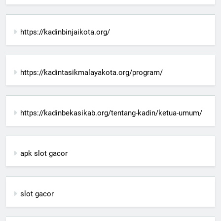
https://kadinbinjaikota.org/
https://kadintasikmalayakota.org/program/
https://kadinbekasikab.org/tentang-kadin/ketua-umum/
apk slot gacor
slot gacor