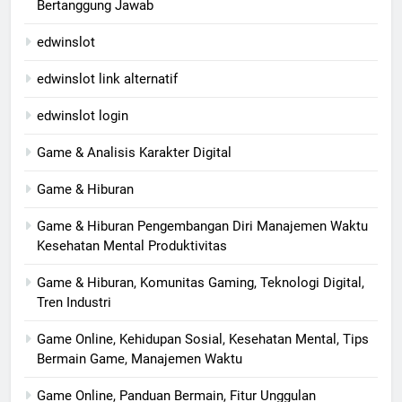
Bertanggung Jawab
edwinslot
edwinslot link alternatif
edwinslot login
Game & Analisis Karakter Digital
Game & Hiburan
Game & Hiburan Pengembangan Diri Manajemen Waktu
Kesehatan Mental Produktivitas
Game & Hiburan, Komunitas Gaming, Teknologi Digital,
Tren Industri
Game Online, Kehidupan Sosial, Kesehatan Mental, Tips
Bermain Game, Manajemen Waktu
Game Online, Panduan Bermain, Fitur Unggulan