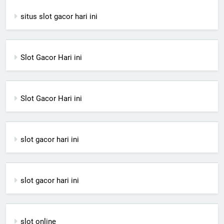
situs slot gacor hari ini
Slot Gacor Hari ini
Slot Gacor Hari ini
slot gacor hari ini
slot gacor hari ini
slot online