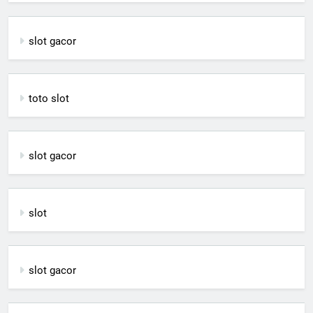
slot gacor
toto slot
slot gacor
slot
slot gacor