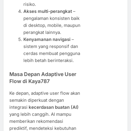
risiko.
Akses multi-perangkat
–
pengalaman konsisten baik
di desktop, mobile, maupun
perangkat lainnya.
Kenyamanan navigasi
–
sistem yang responsif dan
cerdas membuat pengguna
lebih betah berinteraksi.
Masa Depan Adaptive User
Flow di Kaya787
Ke depan, adaptive user flow akan
semakin diperkuat dengan
integrasi
kecerdasan buatan (AI)
yang lebih canggih. AI mampu
memberikan rekomendasi
prediktif, mendeteksi kebutuhan