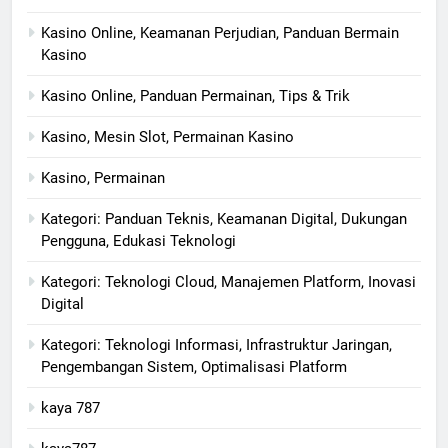
Kasino Online, Keamanan Perjudian, Panduan Bermain
Kasino
Kasino Online, Panduan Permainan, Tips & Trik
Kasino, Mesin Slot, Permainan Kasino
Kasino, Permainan
Kategori: Panduan Teknis, Keamanan Digital, Dukungan
Pengguna, Edukasi Teknologi
Kategori: Teknologi Cloud, Manajemen Platform, Inovasi
Digital
Kategori: Teknologi Informasi, Infrastruktur Jaringan,
Pengembangan Sistem, Optimalisasi Platform
kaya 787