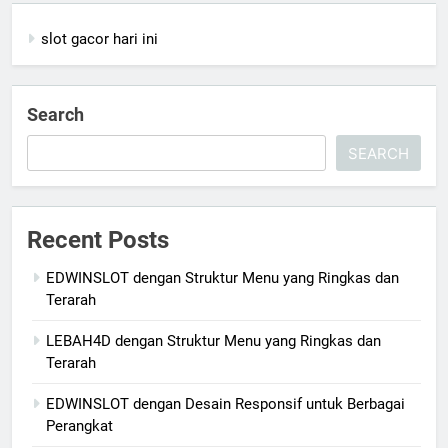
slot gacor hari ini
Search
SEARCH
Recent Posts
EDWINSLOT dengan Struktur Menu yang Ringkas dan
Terarah
LEBAH4D dengan Struktur Menu yang Ringkas dan
Terarah
EDWINSLOT dengan Desain Responsif untuk Berbagai
Perangkat