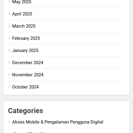
May 2025
April 2025
March 2025
February 2025
January 2025
December 2024
November 2024
October 2024
Categories
Akses Mobile & Pengalaman Pengguna Digital