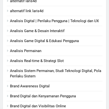
alternatif laris4d
alternatif link laris4d
Analisis Digital | Perilaku Pengguna | Teknologi dan UX
Analisis Game & Desain Interaktif
Analisis Game Digital & Edukasi Pengguna
Analisis Permainan
Analisis Real-time & Strategi Slot
Analisis Sistem Permainan, Studi Teknologi Digital, Pola
Perilaku Sistem
Brand Awareness Digital
Brand Digital dan Kenyamanan Pengguna
Brand Digital dan Visibilitas Online