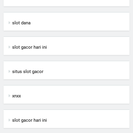
slot dana
slot gacor hari ini
situs slot gacor
xnxx
slot gacor hari ini