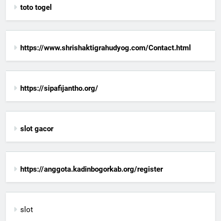
toto togel
https://www.shrishaktigrahudyog.com/Contact.html
https://sipafijantho.org/
slot gacor
https://anggota.kadinbogorkab.org/register
slot