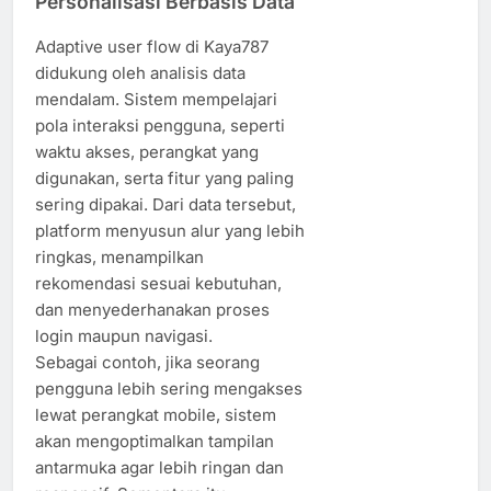
Personalisasi Berbasis Data
Adaptive user flow di Kaya787
didukung oleh analisis data
mendalam. Sistem mempelajari
pola interaksi pengguna, seperti
waktu akses, perangkat yang
digunakan, serta fitur yang paling
sering dipakai. Dari data tersebut,
platform menyusun alur yang lebih
ringkas, menampilkan
rekomendasi sesuai kebutuhan,
dan menyederhanakan proses
login maupun navigasi.
Sebagai contoh, jika seorang
pengguna lebih sering mengakses
lewat perangkat mobile, sistem
akan mengoptimalkan tampilan
antarmuka agar lebih ringan dan