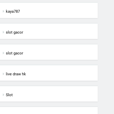
kaya787
slot gacor
slot gacor
live draw hk
Slot