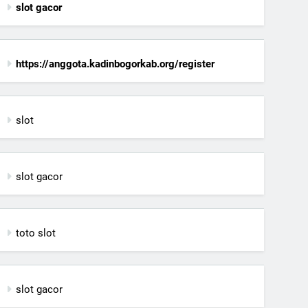
slot gacor
https://anggota.kadinbogorkab.org/register
slot
slot gacor
toto slot
slot gacor