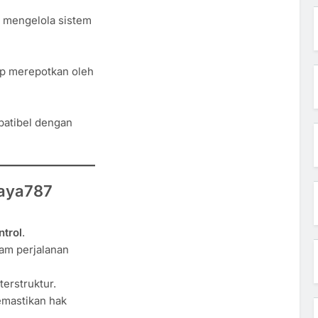
m mengelola sistem
p merepotkan oleh
patibel dengan
Kaya787
trol
.
am perjalanan
terstruktur.
mastikan hak