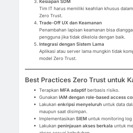
Kesiapan SDM
Tim IT harus memiliki keahlian khusus dala
Zero Trust.
Trade-Off UX dan Keamanan
Penambahan lapisan keamanan bisa diangga
pengguna jika tidak dikelola dengan baik.
Integrasi dengan Sistem Lama
Aplikasi atau server lama mungkin tidak kom
model Zero Trust.
Best Practices Zero Trust untuk 
Terapkan
MFA adaptif
berbasis risiko.
Gunakan
IAM dengan role-based access con
Lakukan
enkripsi menyeluruh
untuk data dal
maupun saat disimpan.
Implementasikan
SIEM
untuk monitoring log 
Lakukan
peninjauan akses berkala
untuk me
akses sesuai kebutuhan.