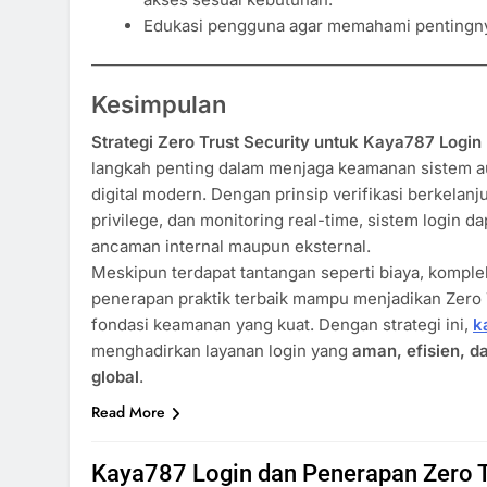
Edukasi pengguna agar memahami pentingny
Kesimpulan
Strategi Zero Trust Security untuk Kaya787 Login
langkah penting dalam menjaga keamanan sistem aut
digital modern. Dengan prinsip verifikasi berkelanju
privilege, dan monitoring real-time, sistem login da
ancaman internal maupun eksternal.
Meskipun terdapat tantangan seperti biaya, komple
penerapan praktik terbaik mampu menjadikan Zero 
fondasi keamanan yang kuat. Dengan strategi ini,
k
menghadirkan layanan login yang
aman, efisien, d
global
.
Read More
Kaya787 Login dan Penerapan Zero T