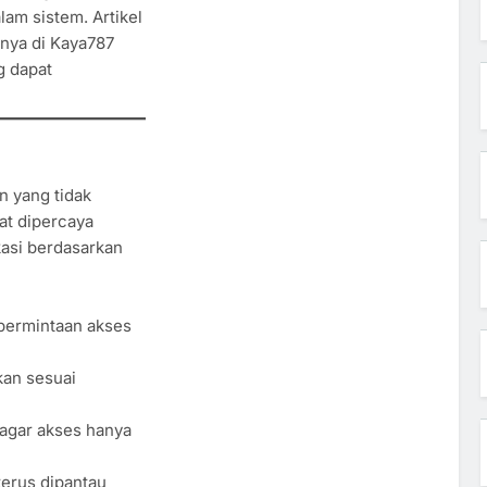
lam sistem. Artikel
inya di Kaya787
g dapat
n yang tidak
at dipercaya
kasi berdasarkan
 permintaan akses
kan sesuai
agar akses hanya
terus dipantau