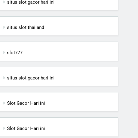
situs slot gacor hari ini
situs slot thailand
slot777
situs slot gacor hari ini
Slot Gacor Hari ini
Slot Gacor Hari ini