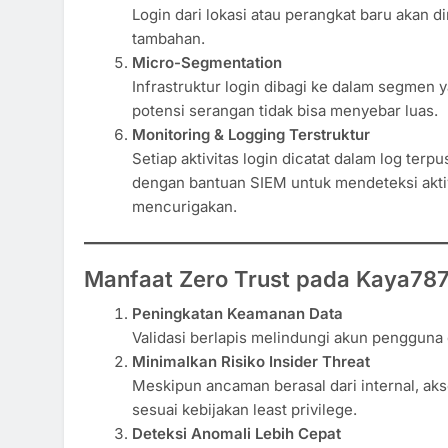
Login dari lokasi atau perangkat baru akan di
tambahan.
Micro-Segmentation
Infrastruktur login dibagi ke dalam segmen 
potensi serangan tidak bisa menyebar luas.
Monitoring & Logging Terstruktur
Setiap aktivitas login dicatat dalam log terpu
dengan bantuan SIEM untuk mendeteksi akti
mencurigakan.
Manfaat Zero Trust pada Kaya787
Peningkatan Keamanan Data
Validasi berlapis melindungi akun pengguna 
Minimalkan Risiko Insider Threat
Meskipun ancaman berasal dari internal, aks
sesuai kebijakan least privilege.
Deteksi Anomali Lebih Cepat