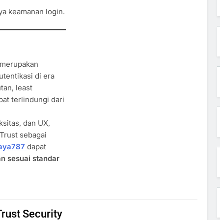
a keamanan login.
merupakan
entikasi di era
tan, least
pat terlindungi dari
ksitas, dan UX,
Trust sebagai
aya787
dapat
an sesuai standar
rust Security