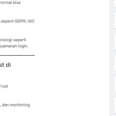
 normal bisa
 seperti GDPR, ISO
nologi seperti
nyamanan login.
t di
Trust
M, dan monitoring