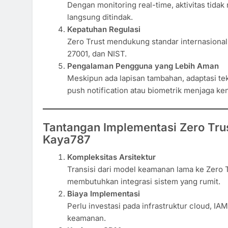
Dengan monitoring real-time, aktivitas tidak
langsung ditindak.
Kepatuhan Regulasi
Zero Trust mendukung standar internasional
27001, dan NIST.
Pengalaman Pengguna yang Lebih Aman
Meskipun ada lapisan tambahan, adaptasi tek
push notification atau biometrik menjaga ke
Tantangan Implementasi Zero Trus
Kaya787
Kompleksitas Arsitektur
Transisi dari model keamanan lama ke Zero 
membutuhkan integrasi sistem yang rumit.
Biaya Implementasi
Perlu investasi pada infrastruktur cloud, IA
keamanan.