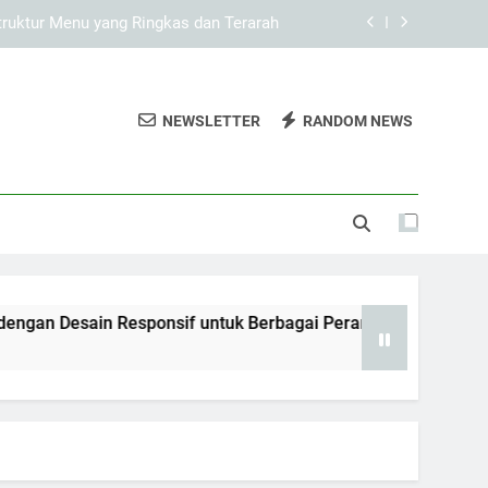
uktur Menu yang Ringkas dan Terarah
 Responsif untuk Berbagai Perangkat
 Responsif untuk Berbagai Perangkat
NEWSLETTER
RANDOM NEWS
uktur Menu yang Ringkas dan Terarah
engan Cita Rasa Autentik.
uktur Menu yang Ringkas dan Terarah
 Responsif untuk Berbagai Perangkat
 Responsif untuk Berbagai Perangkat
n Responsif untuk Berbagai Perangkat
LEBAH4D dengan
3 Weeks Ago