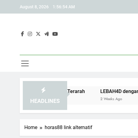
Skip
August 8, 2026
1:56:55 AM
to
content
Ja
Nikmati Ja
yang Ringkas dan Terarah
LEBAH4D dengan Struktur M
2 Weeks Ago
HEADLINES
Home
horas88 link alternatif