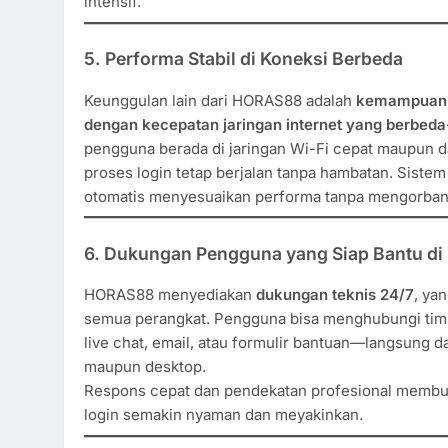
intensif.
5. Performa Stabil di Koneksi Berbeda
Keunggulan lain dari HORAS88 adalah
kemampuann
dengan kecepatan jaringan internet yang berbed
pengguna berada di jaringan Wi-Fi cepat maupun da
proses login tetap berjalan tanpa hambatan. Sist
otomatis menyesuaikan performa tanpa mengorba
6. Dukungan Pengguna yang Siap Bantu di
HORAS88 menyediakan
dukungan teknis 24/7
, ya
semua perangkat. Pengguna bisa menghubungi tim 
live chat, email, atau formulir bantuan—langsung da
maupun desktop.
Respons cepat dan pendekatan profesional memb
login semakin nyaman dan meyakinkan.