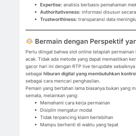
Expertise:
analisis berbasis pemahaman mek
Authoritativeness:
informasi disusun secara
Trustworthiness:
transparansi data meningk
Bermain dengan Perspektif ya
Perlu diingat bahwa slot online tetaplah permainan
acak. Tidak ada metode yang dapat memastikan ke
gacor hari ini dengan RTP live terupdate sebaiknya
sebagai
hiburan digital yang membutuhkan kontrol 
sebagai cara mencari penghasilan.
Pemain yang bertahan lama biasanya bukan yang m
semata, melainkan yang:
Memahami cara kerja permainan
Disiplin mengatur modal
Tidak terpancing klaim berlebihan
Mampu berhenti di waktu yang tepat