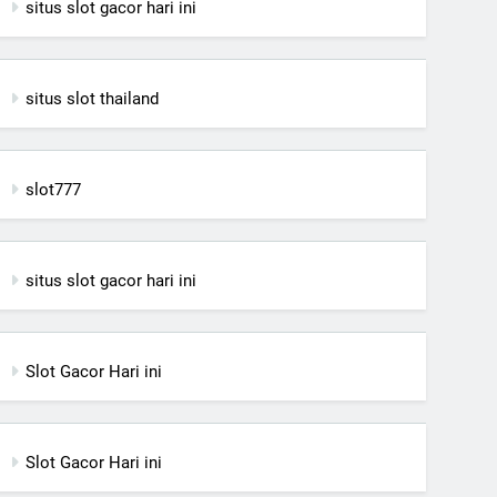
situs slot gacor hari ini
situs slot thailand
slot777
situs slot gacor hari ini
Slot Gacor Hari ini
Slot Gacor Hari ini