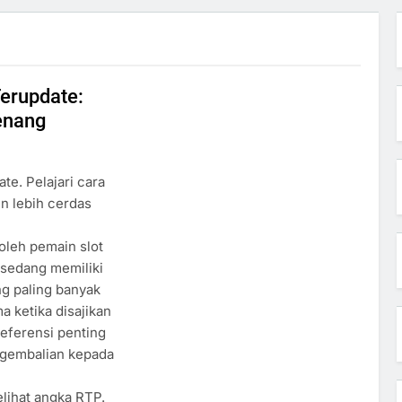
Terupdate:
enang
te. Pelajari cara
n lebih cerdas
oleh pemain slot
sedang memiliki
ng paling banyak
ma ketika disajikan
 referensi penting
ngembalian kepada
lihat angka RTP.