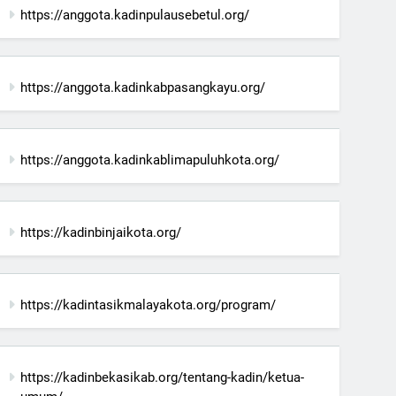
https://anggota.kadinpulausebetul.org/
https://anggota.kadinkabpasangkayu.org/
https://anggota.kadinkablimapuluhkota.org/
https://kadinbinjaikota.org/
https://kadintasikmalayakota.org/program/
https://kadinbekasikab.org/tentang-kadin/ketua-