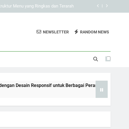
uktur Menu yang Ringkas dan Terarah
 Responsif untuk Berbagai Perangkat
 Responsif untuk Berbagai Perangkat
NEWSLETTER
RANDOM NEWS
uktur Menu yang Ringkas dan Terarah
engan Cita Rasa Autentik.
uktur Menu yang Ringkas dan Terarah
 Responsif untuk Berbagai Perangkat
 Responsif untuk Berbagai Perangkat
n Responsif untuk Berbagai Perangkat
LEBAH4D dengan
3 Weeks Ago