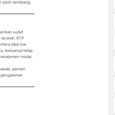
i lebih seimbang,
berikan sudut
 terarah. RTP
tara data live
tu, keduanya tetap
manajemen modal,
jawab, pemain
n pengalaman