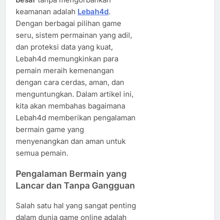
keamanan adalah
Lebah4d
.
Dengan berbagai pilihan game
seru, sistem permainan yang adil,
dan proteksi data yang kuat,
Lebah4d memungkinkan para
pemain meraih kemenangan
dengan cara cerdas, aman, dan
menguntungkan. Dalam artikel ini,
kita akan membahas bagaimana
Lebah4d memberikan pengalaman
bermain game yang
menyenangkan dan aman untuk
semua pemain.
Pengalaman Bermain yang
Lancar dan Tanpa Gangguan
Salah satu hal yang sangat penting
dalam dunia game online adalah