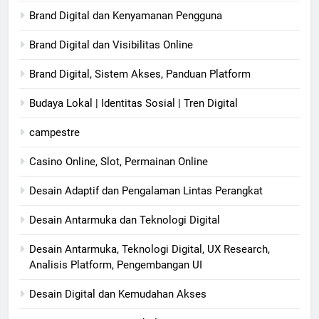
Brand Digital dan Kenyamanan Pengguna
Brand Digital dan Visibilitas Online
Brand Digital, Sistem Akses, Panduan Platform
Budaya Lokal | Identitas Sosial | Tren Digital
campestre
Casino Online, Slot, Permainan Online
Desain Adaptif dan Pengalaman Lintas Perangkat
Desain Antarmuka dan Teknologi Digital
Desain Antarmuka, Teknologi Digital, UX Research,
Analisis Platform, Pengembangan UI
Desain Digital dan Kemudahan Akses