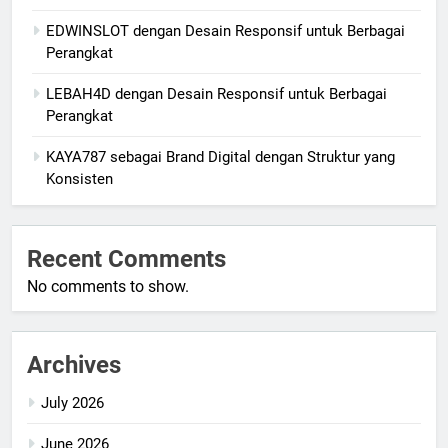
EDWINSLOT dengan Desain Responsif untuk Berbagai
Perangkat
LEBAH4D dengan Desain Responsif untuk Berbagai
Perangkat
KAYA787 sebagai Brand Digital dengan Struktur yang
Konsisten
Recent Comments
No comments to show.
Archives
July 2026
June 2026