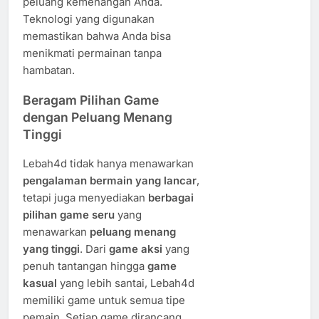
peluang kemenangan Anda.
Teknologi yang digunakan
memastikan bahwa Anda bisa
menikmati permainan tanpa
hambatan.
Beragam Pilihan Game
dengan Peluang Menang
Tinggi
Lebah4d tidak hanya menawarkan
pengalaman bermain yang lancar
,
tetapi juga menyediakan
berbagai
pilihan game seru
yang
menawarkan
peluang menang
yang tinggi
. Dari
game aksi
yang
penuh tantangan hingga
game
kasual
yang lebih santai, Lebah4d
memiliki game untuk semua tipe
pemain. Setiap game dirancang