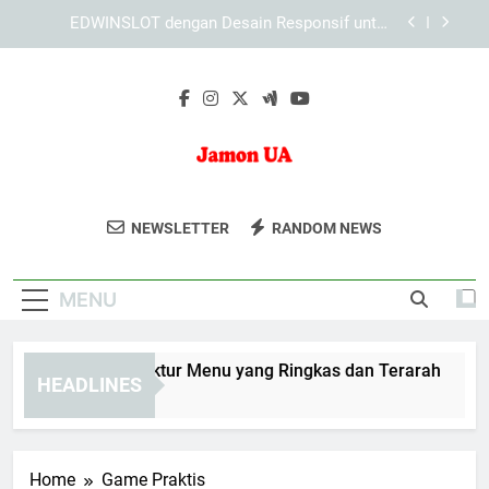
Skip
EDWINSLOT dengan Desain Responsif untuk
to
Berbagai Perangkat
content
LEBAH4D dengan Desain Responsif untuk
Berbagai Perangkat
EDWINSLOT dengan Struktur Menu yang Ringkas
dan Terarah
LEBAH4D dengan Struktur Menu yang Ringkas
dan Terarah
Jamon UA
Nikmati Jamon Iberico Berkualitas Dari
EDWINSLOT dengan Desain Responsif untuk
NEWSLETTER
RANDOM NEWS
Berbagai Perangkat
Jamonua. Produk Khas Spanyol Dengan
LEBAH4D dengan Desain Responsif untuk
Cita Rasa Autentik.
Berbagai Perangkat
MENU
T dengan Struktur Menu yang Ringkas dan Terarah
LE
HEADLINES
o
2 W
Home
Game Praktis