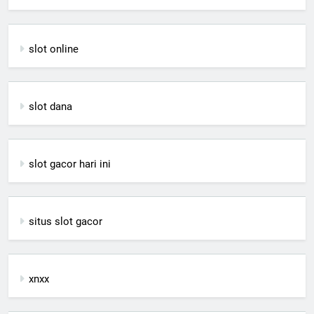
slot online
slot dana
slot gacor hari ini
situs slot gacor
xnxx