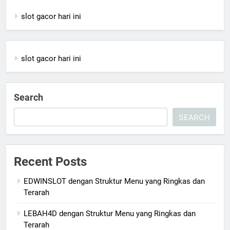
slot gacor hari ini
slot gacor hari ini
Search
SEARCH
Recent Posts
EDWINSLOT dengan Struktur Menu yang Ringkas dan
Terarah
LEBAH4D dengan Struktur Menu yang Ringkas dan
Terarah