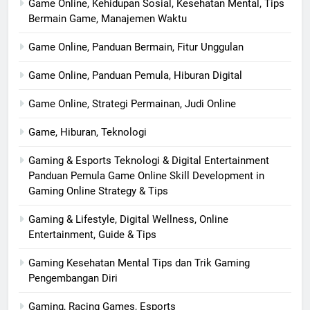
Game Online, Kehidupan Sosial, Kesehatan Mental, Tips
Bermain Game, Manajemen Waktu
Game Online, Panduan Bermain, Fitur Unggulan
Game Online, Panduan Pemula, Hiburan Digital
Game Online, Strategi Permainan, Judi Online
Game, Hiburan, Teknologi
Gaming & Esports Teknologi & Digital Entertainment
Panduan Pemula Game Online Skill Development in
Gaming Online Strategy & Tips
Gaming & Lifestyle, Digital Wellness, Online
Entertainment, Guide & Tips
Gaming Kesehatan Mental Tips dan Trik Gaming
Pengembangan Diri
Gaming, Racing Games, Esports