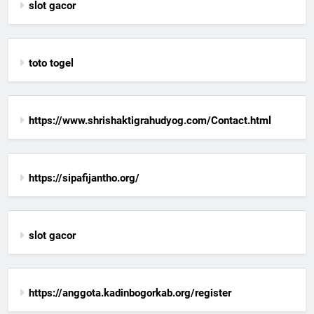
slot gacor
toto togel
https://www.shrishaktigrahudyog.com/Contact.html
https://sipafijantho.org/
slot gacor
https://anggota.kadinbogorkab.org/register