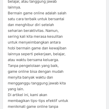
belajar, atau tanggung jawab
lainnya.
Bermain game online adalah salah
satu cara terbaik untuk bersantai
dan menghibur diri setelah
seharian beraktivitas. Namun,
sering kali kita merasa kesulitan
untuk menyeimbangkan antara
hobi bermain game dan kewajiban
lainnya seperti pekerjaan, belajar,
atau waktu bersama keluarga.
Tanpa pengelolaan yang baik,
game online bisa dengan mudah
menyita banyak waktu dan
mengganggu tanggung jawab kita
yang lain.
Di artikel ini, kami akan
membagikan tips-tips efektif untuk
menikmati game online tanpa