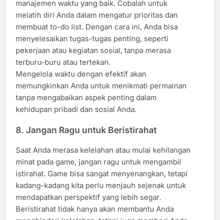
manajemen waktu yang baik. Cobalah untuk
melatih diri Anda dalam mengatur prioritas dan
membuat to-do list. Dengan cara ini, Anda bisa
menyelesaikan tugas-tugas penting, seperti
pekerjaan atau kegiatan sosial, tanpa merasa
terburu-buru atau tertekan.
Mengelola waktu dengan efektif akan
memungkinkan Anda untuk menikmati permainan
tanpa mengabaikan aspek penting dalam
kehidupan pribadi dan sosial Anda.
8.
Jangan Ragu untuk Beristirahat
Saat Anda merasa kelelahan atau mulai kehilangan
minat pada game, jangan ragu untuk mengambil
istirahat. Game bisa sangat menyenangkan, tetapi
kadang-kadang kita perlu menjauh sejenak untuk
mendapatkan perspektif yang lebih segar.
Beristirahat tidak hanya akan membantu Anda