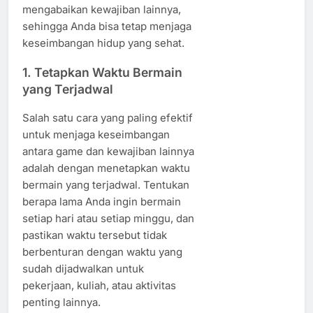
mengabaikan kewajiban lainnya,
sehingga Anda bisa tetap menjaga
keseimbangan hidup yang sehat.
1.
Tetapkan Waktu Bermain
yang Terjadwal
Salah satu cara yang paling efektif
untuk menjaga keseimbangan
antara game dan kewajiban lainnya
adalah dengan menetapkan waktu
bermain yang terjadwal. Tentukan
berapa lama Anda ingin bermain
setiap hari atau setiap minggu, dan
pastikan waktu tersebut tidak
berbenturan dengan waktu yang
sudah dijadwalkan untuk
pekerjaan, kuliah, atau aktivitas
penting lainnya.