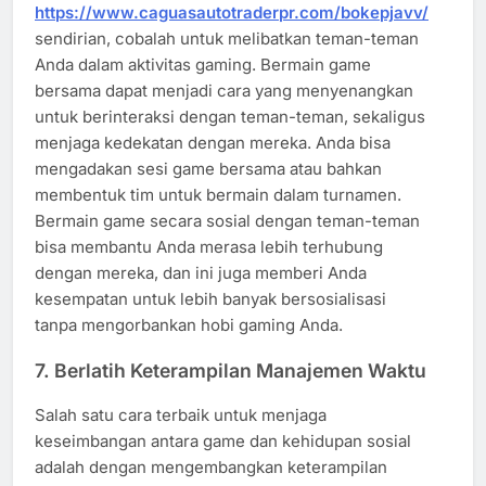
https://www.caguasautotraderpr.com/bokepjavv/
sendirian, cobalah untuk melibatkan teman-teman
Anda dalam aktivitas gaming. Bermain game
bersama dapat menjadi cara yang menyenangkan
untuk berinteraksi dengan teman-teman, sekaligus
menjaga kedekatan dengan mereka. Anda bisa
mengadakan sesi game bersama atau bahkan
membentuk tim untuk bermain dalam turnamen.
Bermain game secara sosial dengan teman-teman
bisa membantu Anda merasa lebih terhubung
dengan mereka, dan ini juga memberi Anda
kesempatan untuk lebih banyak bersosialisasi
tanpa mengorbankan hobi gaming Anda.
7.
Berlatih Keterampilan Manajemen Waktu
Salah satu cara terbaik untuk menjaga
keseimbangan antara game dan kehidupan sosial
adalah dengan mengembangkan keterampilan