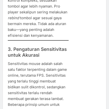
kontrol kompleks, sesuaikan
tombol agar lebih nyaman. Pro
player sekalipun sering melakukan
rebind
tombol agar sesuai gaya
bermain mereka. Tidak ada aturan
baku—yang penting adalah
efisiensi dan kenyamanan.
3. Pengaturan Sensitivitas
untuk Akurasi
Sensitivitas mouse adalah salah
satu faktor terpenting dalam game
online, terutama FPS. Sensitivitas
yang terlalu tinggi membuat
bidikan sulit dikontrol, sedangkan
sensitivitas terlalu rendah
membuat gerakan terasa lambat.
Beberapa prinsip umum untuk