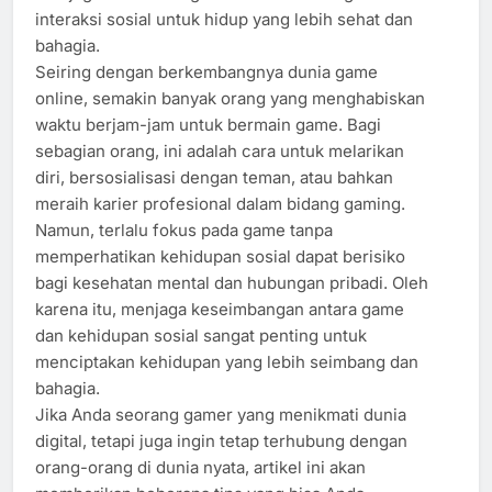
interaksi sosial untuk hidup yang lebih sehat dan
bahagia.
Seiring dengan berkembangnya dunia game
online, semakin banyak orang yang menghabiskan
waktu berjam-jam untuk bermain game. Bagi
sebagian orang, ini adalah cara untuk melarikan
diri, bersosialisasi dengan teman, atau bahkan
meraih karier profesional dalam bidang gaming.
Namun, terlalu fokus pada game tanpa
memperhatikan kehidupan sosial dapat berisiko
bagi kesehatan mental dan hubungan pribadi. Oleh
karena itu, menjaga keseimbangan antara game
dan kehidupan sosial sangat penting untuk
menciptakan kehidupan yang lebih seimbang dan
bahagia.
Jika Anda seorang gamer yang menikmati dunia
digital, tetapi juga ingin tetap terhubung dengan
orang-orang di dunia nyata, artikel ini akan