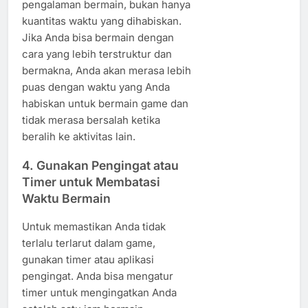
pengalaman bermain, bukan hanya
kuantitas waktu yang dihabiskan.
Jika Anda bisa bermain dengan
cara yang lebih terstruktur dan
bermakna, Anda akan merasa lebih
puas dengan waktu yang Anda
habiskan untuk bermain game dan
tidak merasa bersalah ketika
beralih ke aktivitas lain.
4.
Gunakan Pengingat atau
Timer untuk Membatasi
Waktu Bermain
Untuk memastikan Anda tidak
terlalu terlarut dalam game,
gunakan timer atau aplikasi
pengingat. Anda bisa mengatur
timer untuk mengingatkan Anda