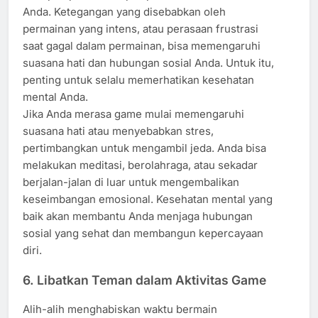
Anda. Ketegangan yang disebabkan oleh
permainan yang intens, atau perasaan frustrasi
saat gagal dalam permainan, bisa memengaruhi
suasana hati dan hubungan sosial Anda. Untuk itu,
penting untuk selalu memerhatikan kesehatan
mental Anda.
Jika Anda merasa game mulai memengaruhi
suasana hati atau menyebabkan stres,
pertimbangkan untuk mengambil jeda. Anda bisa
melakukan meditasi, berolahraga, atau sekadar
berjalan-jalan di luar untuk mengembalikan
keseimbangan emosional. Kesehatan mental yang
baik akan membantu Anda menjaga hubungan
sosial yang sehat dan membangun kepercayaan
diri.
6.
Libatkan Teman dalam Aktivitas Game
Alih-alih menghabiskan waktu bermain