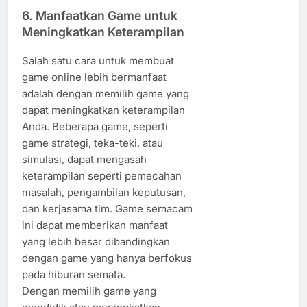
6.
Manfaatkan Game untuk
Meningkatkan Keterampilan
Salah satu cara untuk membuat
game online lebih bermanfaat
adalah dengan memilih game yang
dapat meningkatkan keterampilan
Anda. Beberapa game, seperti
game strategi, teka-teki, atau
simulasi, dapat mengasah
keterampilan seperti pemecahan
masalah, pengambilan keputusan,
dan kerjasama tim. Game semacam
ini dapat memberikan manfaat
yang lebih besar dibandingkan
dengan game yang hanya berfokus
pada hiburan semata.
Dengan memilih game yang