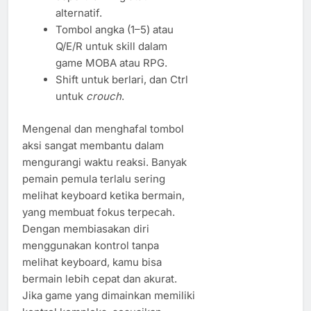
alternatif.
Tombol angka (1–5) atau
Q/E/R untuk skill dalam
game MOBA atau RPG.
Shift untuk berlari, dan Ctrl
untuk
crouch
.
Mengenal dan menghafal tombol
aksi sangat membantu dalam
mengurangi waktu reaksi. Banyak
pemain pemula terlalu sering
melihat keyboard ketika bermain,
yang membuat fokus terpecah.
Dengan membiasakan diri
menggunakan kontrol tanpa
melihat keyboard, kamu bisa
bermain lebih cepat dan akurat.
Jika game yang dimainkan memiliki