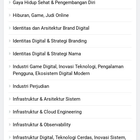
Gaya Hidup Sehat & Pengembangan Diri
Hiburan, Game, Judi Online
Identitas dan Arsitektur Brand Digital
Identitas Digital & Strategi Branding
Identitas Digital & Strategi Nama
Industri Game Digital, Inovasi Teknologi, Pengalaman
Pengguna, Ekosistem Digital Modern
Industri Perjudian
Infrastruktur & Arsitektur Sistem
Infrastruktur & Cloud Engineering
Infrastruktur & Observability
Infrastruktur Digital, Teknologi Cerdas, Inovasi Sistem,