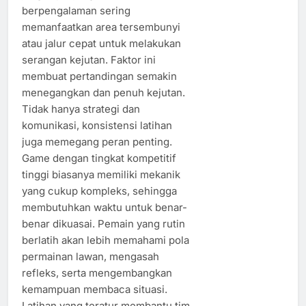
berpengalaman sering
memanfaatkan area tersembunyi
atau jalur cepat untuk melakukan
serangan kejutan. Faktor ini
membuat pertandingan semakin
menegangkan dan penuh kejutan.
Tidak hanya strategi dan
komunikasi, konsistensi latihan
juga memegang peran penting.
Game dengan tingkat kompetitif
tinggi biasanya memiliki mekanik
yang cukup kompleks, sehingga
membutuhkan waktu untuk benar-
benar dikuasai. Pemain yang rutin
berlatih akan lebih memahami pola
permainan lawan, mengasah
refleks, serta mengembangkan
kemampuan membaca situasi.
Latihan yang teratur membantu tim