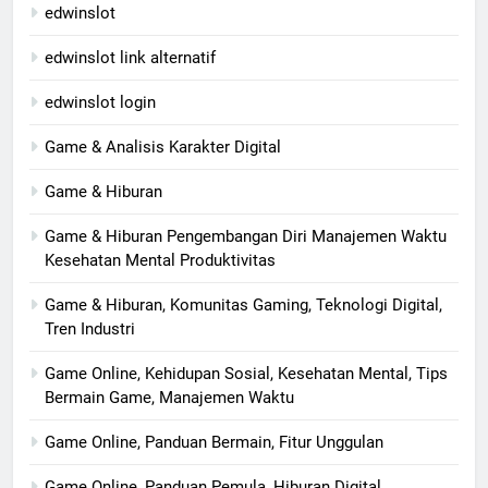
edwinslot
edwinslot link alternatif
edwinslot login
Game & Analisis Karakter Digital
Game & Hiburan
Game & Hiburan Pengembangan Diri Manajemen Waktu
Kesehatan Mental Produktivitas
Game & Hiburan, Komunitas Gaming, Teknologi Digital,
Tren Industri
Game Online, Kehidupan Sosial, Kesehatan Mental, Tips
Bermain Game, Manajemen Waktu
Game Online, Panduan Bermain, Fitur Unggulan
Game Online, Panduan Pemula, Hiburan Digital