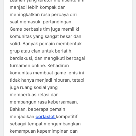
menjadi lebih kompak dan
meningkatkan rasa percaya diri
saat memasuki pertandingan.
Game berbasis tim juga memiliki
komunitas yang sangat besar dan
solid. Banyak pemain membentuk
grup atau clan untuk berlatih,
berdiskusi, dan mengikuti berbagai
turnamen online. Kehadiran
komunitas membuat game jenis ini
tidak hanya menjadi hiburan, tetapi
juga ruang sosial yang
memperluas relasi dan
membangun rasa kebersamaan.
Bahkan, beberapa pemain
menjadikan
corlaslot
kompetitif
sebagai tempat mengembangkan
kemampuan kepemimpinan dan