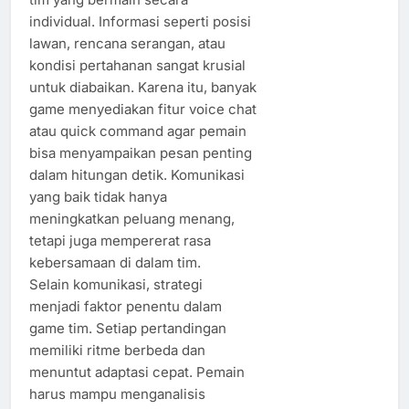
individual. Informasi seperti posisi
lawan, rencana serangan, atau
kondisi pertahanan sangat krusial
untuk diabaikan. Karena itu, banyak
game menyediakan fitur voice chat
atau quick command agar pemain
bisa menyampaikan pesan penting
dalam hitungan detik. Komunikasi
yang baik tidak hanya
meningkatkan peluang menang,
tetapi juga mempererat rasa
kebersamaan di dalam tim.
Selain komunikasi, strategi
menjadi faktor penentu dalam
game tim. Setiap pertandingan
memiliki ritme berbeda dan
menuntut adaptasi cepat. Pemain
harus mampu menganalisis