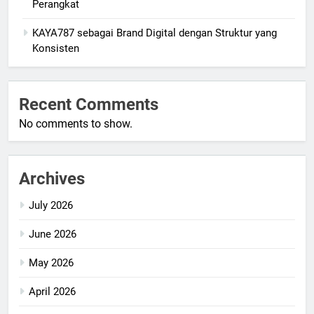
Perangkat
KAYA787 sebagai Brand Digital dengan Struktur yang
Konsisten
Recent Comments
No comments to show.
Archives
July 2026
June 2026
May 2026
April 2026