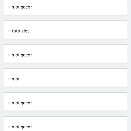
slot gacor
toto slot
slot gacor
slot
slot gacor
slot gacor