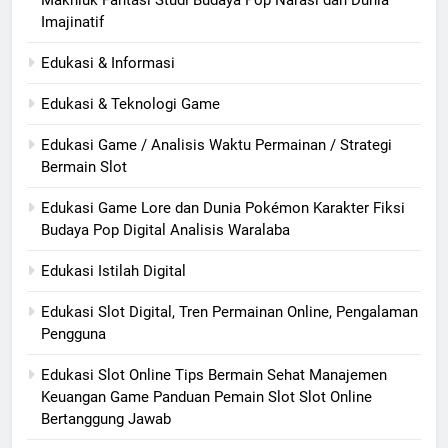
Imajinatif
Edukasi & Informasi
Edukasi & Teknologi Game
Edukasi Game / Analisis Waktu Permainan / Strategi
Bermain Slot
Edukasi Game Lore dan Dunia Pokémon Karakter Fiksi
Budaya Pop Digital Analisis Waralaba
Edukasi Istilah Digital
Edukasi Slot Digital, Tren Permainan Online, Pengalaman
Pengguna
Edukasi Slot Online Tips Bermain Sehat Manajemen
Keuangan Game Panduan Pemain Slot Slot Online
Bertanggung Jawab