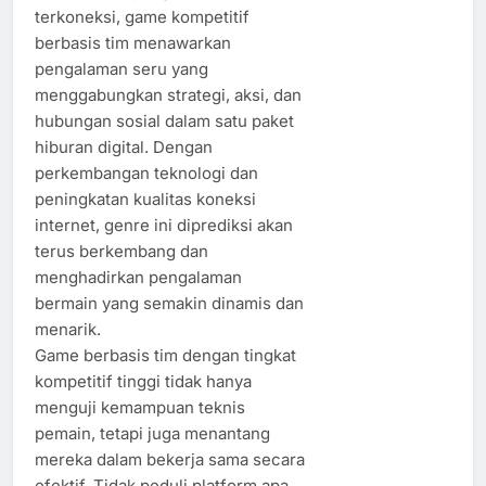
terkoneksi, game kompetitif
berbasis tim menawarkan
pengalaman seru yang
menggabungkan strategi, aksi, dan
hubungan sosial dalam satu paket
hiburan digital. Dengan
perkembangan teknologi dan
peningkatan kualitas koneksi
internet, genre ini diprediksi akan
terus berkembang dan
menghadirkan pengalaman
bermain yang semakin dinamis dan
menarik.
Game berbasis tim dengan tingkat
kompetitif tinggi tidak hanya
menguji kemampuan teknis
pemain, tetapi juga menantang
mereka dalam bekerja sama secara
efektif. Tidak peduli platform apa