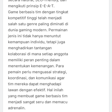
mengikuti prinsip E-E-A-T.
Game berbasis tim dengan tingkat
kompetitif tinggi telah menjadi
salah satu genre paling diminati di
dunia gaming modern. Permainan
jenis ini tidak hanya menuntut
kemampuan individu, tetapi juga
menghadirkan tantangan
kolaborasi di mana setiap anggota
memiliki peran penting dalam
menentukan kemenangan. Para
pemain perlu menguasai strategi,
koordinasi, dan komunikasi agar
tim mereka dapat menghadapi
lawan dengan efektif. Hal inilah
yang membuat game berbasis tim
menjadi sangat seru dan memacu
adrenalin.