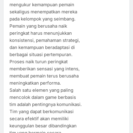
mengukur kemampuan pemain
sekaligus menempatkan mereka
pada kelompok yang seimbang.
Pemain yang berusaha naik
peringkat harus menunjukkan
konsistensi, pemahaman strategi,
dan kemampuan beradaptasi di
berbagai situasi pertempuran.
Proses naik turun peringkat
memberikan sensasi yang intens,
membuat pemain terus berusaha
meningkatkan performa.
Salah satu elemen yang paling
mencolok dalam game berbasis
tim adalah pentingnya komunikasi.
Tim yang dapat berkomunikasi
secara efektif akan memiliki
keunggulan besar dibandingkan
tim yang bermain secara