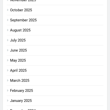
November 2025
October 2025
September 2025
August 2025
July 2025
June 2025
May 2025
April 2025
March 2025
February 2025
January 2025