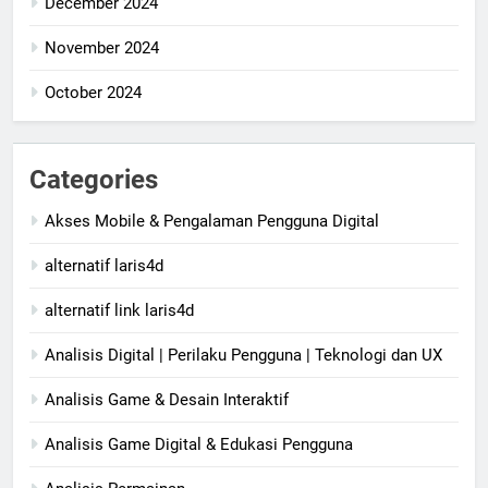
December 2024
November 2024
October 2024
Categories
Akses Mobile & Pengalaman Pengguna Digital
alternatif laris4d
alternatif link laris4d
Analisis Digital | Perilaku Pengguna | Teknologi dan UX
Analisis Game & Desain Interaktif
Analisis Game Digital & Edukasi Pengguna