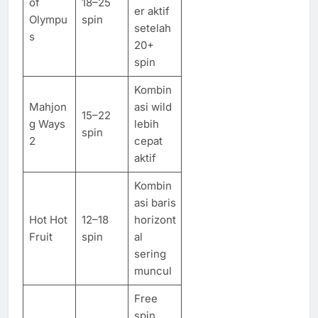
of
18–25
er aktif
Olympu
spin
setelah
s
20+
spin
Kombin
Mahjon
asi wild
15–22
g Ways
lebih
spin
2
cepat
aktif
Kombin
asi baris
Hot Hot
12–18
horizont
Fruit
spin
al
sering
muncul
Free
spin