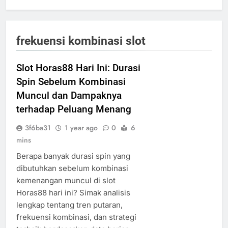
frekuensi kombinasi slot
Slot Horas88 Hari Ini: Durasi
Spin Sebelum Kombinasi
Muncul dan Dampaknya
terhadap Peluang Menang
3f6ba31
1 year ago
0
6
mins
Berapa banyak durasi spin yang
dibutuhkan sebelum kombinasi
kemenangan muncul di slot
Horas88 hari ini? Simak analisis
lengkap tentang tren putaran,
frekuensi kombinasi, dan strategi