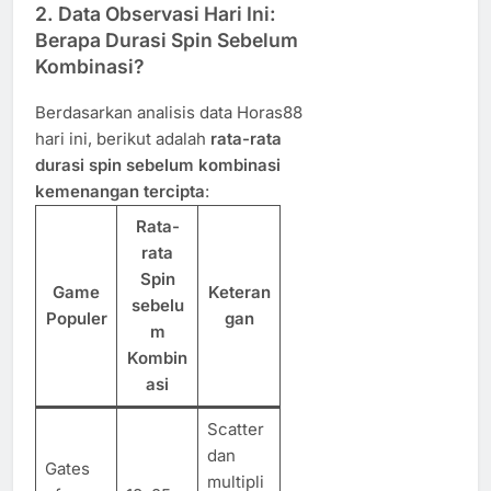
2. Data Observasi Hari Ini:
Berapa Durasi Spin Sebelum
Kombinasi?
Berdasarkan analisis data Horas88
hari ini, berikut adalah
rata-rata
durasi spin sebelum kombinasi
kemenangan tercipta
:
Rata-
rata
Spin
Game
Keteran
sebelu
Populer
gan
m
Kombin
asi
Scatter
dan
Gates
multipli