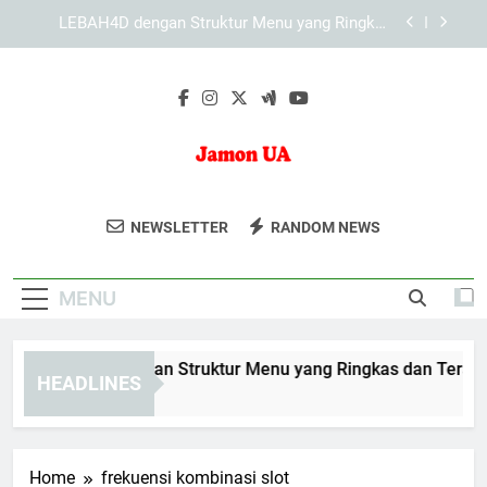
Skip
EDWINSLOT dengan Desain Responsif untuk
to
Berbagai Perangkat
content
LEBAH4D dengan Desain Responsif untuk
Berbagai Perangkat
EDWINSLOT dengan Struktur Menu yang Ringkas
dan Terarah
LEBAH4D dengan Struktur Menu yang Ringkas
dan Terarah
Jamon UA
Nikmati Jamon Iberico Berkualitas Dari
EDWINSLOT dengan Desain Responsif untuk
NEWSLETTER
RANDOM NEWS
Berbagai Perangkat
Jamonua. Produk Khas Spanyol Dengan
LEBAH4D dengan Desain Responsif untuk
Cita Rasa Autentik.
Berbagai Perangkat
MENU
DWINSLOT dengan Struktur Menu yang Ringkas dan Terarah
HEADLINES
Weeks Ago
Home
frekuensi kombinasi slot