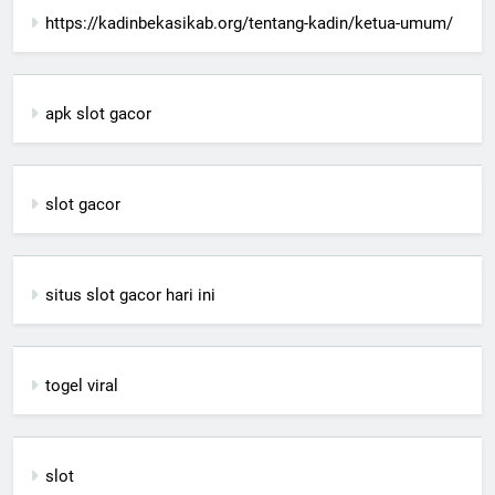
https://kadinbekasikab.org/tentang-kadin/ketua-umum/
apk slot gacor
slot gacor
situs slot gacor hari ini
togel viral
slot