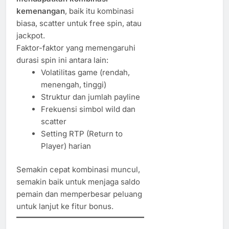
kemenangan
, baik itu kombinasi
biasa, scatter untuk free spin, atau
jackpot.
Faktor-faktor yang memengaruhi
durasi spin ini antara lain:
Volatilitas game (rendah,
menengah, tinggi)
Struktur dan jumlah payline
Frekuensi simbol wild dan
scatter
Setting RTP (Return to
Player) harian
Semakin cepat kombinasi muncul,
semakin baik untuk menjaga saldo
pemain dan memperbesar peluang
untuk lanjut ke fitur bonus.