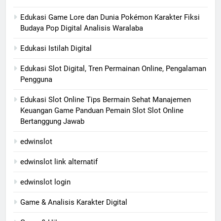
Edukasi Game Lore dan Dunia Pokémon Karakter Fiksi
Budaya Pop Digital Analisis Waralaba
Edukasi Istilah Digital
Edukasi Slot Digital, Tren Permainan Online, Pengalaman
Pengguna
Edukasi Slot Online Tips Bermain Sehat Manajemen
Keuangan Game Panduan Pemain Slot Slot Online
Bertanggung Jawab
edwinslot
edwinslot link alternatif
edwinslot login
Game & Analisis Karakter Digital