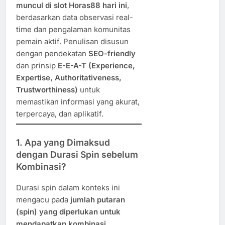
muncul di slot Horas88 hari ini
,
berdasarkan data observasi real-
time dan pengalaman komunitas
pemain aktif. Penulisan disusun
dengan pendekatan
SEO-friendly
dan prinsip
E-E-A-T (Experience,
Expertise, Authoritativeness,
Trustworthiness)
untuk
memastikan informasi yang akurat,
terpercaya, dan aplikatif.
1. Apa yang Dimaksud
dengan Durasi Spin sebelum
Kombinasi?
Durasi spin dalam konteks ini
mengacu pada
jumlah putaran
(spin) yang diperlukan untuk
mendapatkan kombinasi