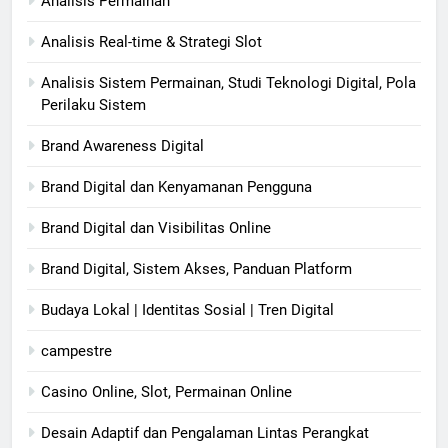
Analisis Permainan
Analisis Real-time & Strategi Slot
Analisis Sistem Permainan, Studi Teknologi Digital, Pola
Perilaku Sistem
Brand Awareness Digital
Brand Digital dan Kenyamanan Pengguna
Brand Digital dan Visibilitas Online
Brand Digital, Sistem Akses, Panduan Platform
Budaya Lokal | Identitas Sosial | Tren Digital
campestre
Casino Online, Slot, Permainan Online
Desain Adaptif dan Pengalaman Lintas Perangkat