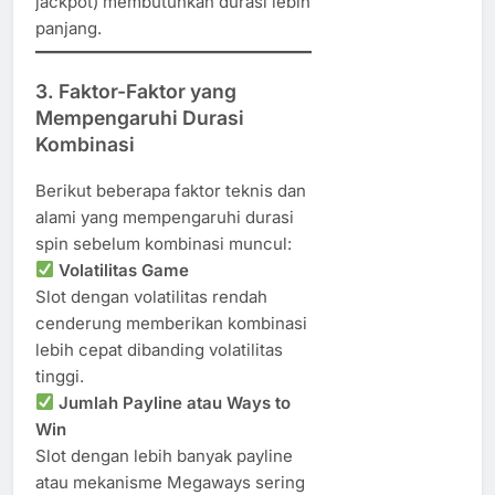
jackpot) membutuhkan durasi lebih
panjang.
3. Faktor-Faktor yang
Mempengaruhi Durasi
Kombinasi
Berikut beberapa faktor teknis dan
alami yang mempengaruhi durasi
spin sebelum kombinasi muncul:
Volatilitas Game
Slot dengan volatilitas rendah
cenderung memberikan kombinasi
lebih cepat dibanding volatilitas
tinggi.
Jumlah Payline atau Ways to
Win
Slot dengan lebih banyak payline
atau mekanisme Megaways sering