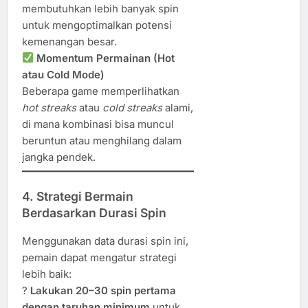
membutuhkan lebih banyak spin
untuk mengoptimalkan potensi
kemenangan besar.
Momentum Permainan (Hot
atau Cold Mode)
Beberapa game memperlihatkan
hot streaks
atau
cold streaks
alami,
di mana kombinasi bisa muncul
beruntun atau menghilang dalam
jangka pendek.
4. Strategi Bermain
Berdasarkan Durasi Spin
Menggunakan data durasi spin ini,
pemain dapat mengatur strategi
lebih baik:
?
Lakukan 20–30 spin pertama
dengan taruhan minimum
untuk