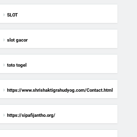
SLOT
slot gacor
toto togel
https://www.shrishaktigrahudyog.com/Contact.html
https://sipafijantho.org/