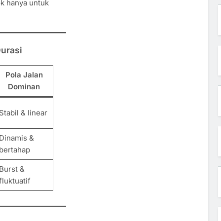
k hanya untuk
urasi
Pola Jalan
Dominan
Stabil & linear
Dinamis &
bertahap
Burst &
fluktuatif