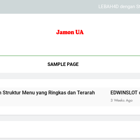
LEBAH4D dengan Str
EDWINSLOT dengan Desain
LEBAH4D dengan Desain
mon UA
EDWINSLOT dengan Str
mon Iberico Berkualitas Dari Jamonua. Produk Khas Spanyol D
LEBAH4D dengan Str
SAMPLE PAGE
EDWINSLOT dengan Desain
LEBAH4D dengan Desain
enu yang Ringkas dan Terarah
EDWINSLOT dengan Desai
3 Weeks Ago