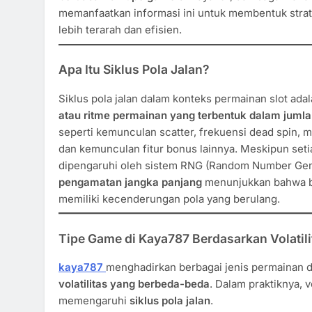
memanfaatkan informasi ini untuk membentuk stra
lebih terarah dan efisien.
Apa Itu Siklus Pola Jalan?
Siklus pola jalan dalam konteks permainan slot ada
atau ritme permainan yang terbentuk dalam jumlah
seperti kemunculan scatter, frekuensi dead spin, m
dan kemunculan fitur bonus lainnya. Meskipun seti
dipengaruhi oleh sistem RNG (Random Number Gen
pengamatan jangka panjang
menunjukkan bahwa 
memiliki kecenderungan pola yang berulang.
Tipe Game di Kaya787 Berdasarkan Volatili
kaya787
menghadirkan berbagai jenis permainan
volatilitas yang berbeda-beda
. Dalam praktiknya, v
memengaruhi
siklus pola jalan
.