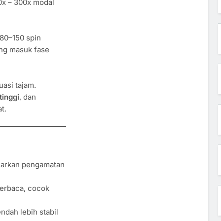
0x – 300x modal
80–150 spin
ng masuk fase
uasi tajam.
tinggi
, dan
t.
sarkan pengamatan
terbaca, cocok
ndah lebih stabil