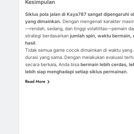
Kesimpulan
Siklus pola jalan di Kaya787 sangat dipengaruhi o
yang dimainkan.
Dengan mengenali karakter masin
—rendah, sedang, dan tinggi volatilitas—pemain d
strategi berdasarkan
jumlah spin, waktu bermain, 
hasil
.
Tidak semua game cocok dimainkan di waktu yang
durasi yang sama. Dengan melakukan evaluasi terha
secara berkala, Anda bisa
bermain lebih cerdas, le
lebih siap menghadapi setiap siklus permainan
.
Read More