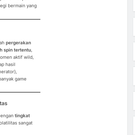
tegi bermain yang
lah
pergerakan
 spin tertentu
,
omen aktif wild,
ap hasil
erator),
banyak game
tas
 dengan
tingkat
olatilitas sangat