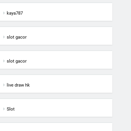
kaya787
slot gacor
slot gacor
live draw hk
Slot