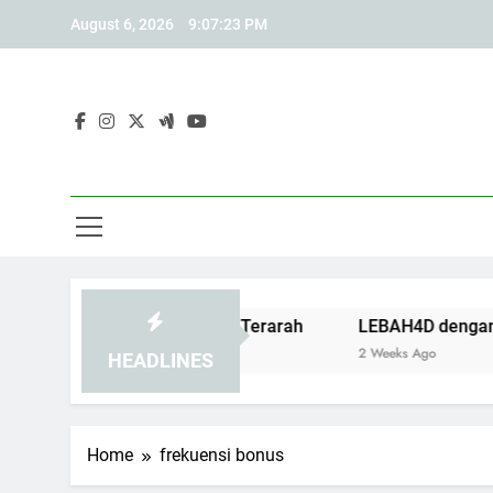
Skip
August 6, 2026
9:07:24 PM
to
content
Ja
Nikmati Ja
yang Ringkas dan Terarah
LEBAH4D dengan Struktur M
2 Weeks Ago
HEADLINES
Home
frekuensi bonus