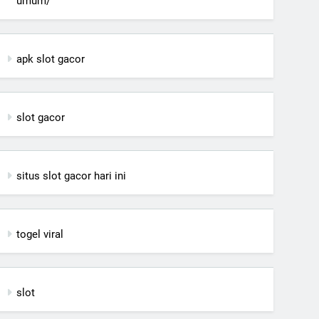
umum/
apk slot gacor
slot gacor
situs slot gacor hari ini
togel viral
slot