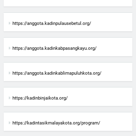
https://anggota.kadinpulausebetul.org/
https://anggota.kadinkabpasangkayu.org/
https://anggota.kadinkablimapuluhkota.org/
https://kadinbinjaikota.org/
https://kadintasikmalayakota.org/program/