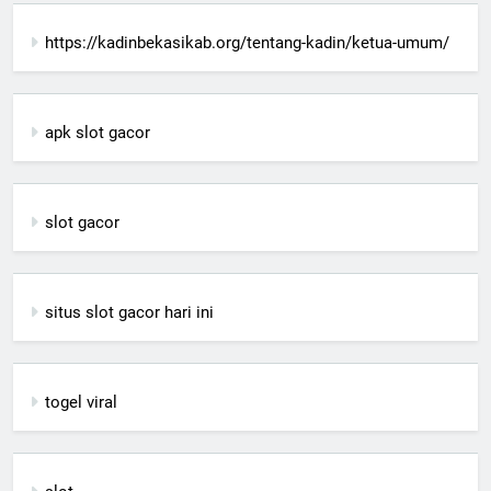
https://kadinbekasikab.org/tentang-kadin/ketua-umum/
apk slot gacor
slot gacor
situs slot gacor hari ini
togel viral