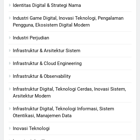
Identitas Digital & Strategi Nama
Industri Game Digital, Inovasi Teknologi, Pengalaman
Pengguna, Ekosistem Digital Modern
Industri Perjudian
Infrastruktur & Arsitektur Sistem
Infrastruktur & Cloud Engineering
Infrastruktur & Observability
Infrastruktur Digital, Teknologi Cerdas, Inovasi Sistem,
Arsitektur Modern
Infrastruktur Digital, Teknologi Informasi, Sistem
Otentikasi, Manajemen Data
Inovasi Teknologi