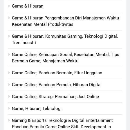
Game & Hiburan
Game & Hiburan Pengembangan Diri Manajemen Waktu
Kesehatan Mental Produktivitas
Game & Hiburan, Komunitas Gaming, Teknologi Digital,
Tren Industri
Game Online, Kehidupan Sosial, Kesehatan Mental, Tips
Bermain Game, Manajemen Waktu
Game Online, Panduan Bermain, Fitur Unggulan
Game Online, Panduan Pemula, Hiburan Digital
Game Online, Strategi Permainan, Judi Online
Game, Hiburan, Teknologi
Gaming & Esports Teknologi & Digital Entertainment
Panduan Pemula Game Online Skill Development in