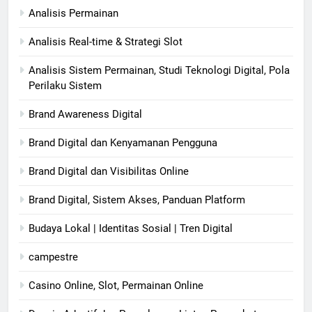
Analisis Permainan
Analisis Real-time & Strategi Slot
Analisis Sistem Permainan, Studi Teknologi Digital, Pola
Perilaku Sistem
Brand Awareness Digital
Brand Digital dan Kenyamanan Pengguna
Brand Digital dan Visibilitas Online
Brand Digital, Sistem Akses, Panduan Platform
Budaya Lokal | Identitas Sosial | Tren Digital
campestre
Casino Online, Slot, Permainan Online