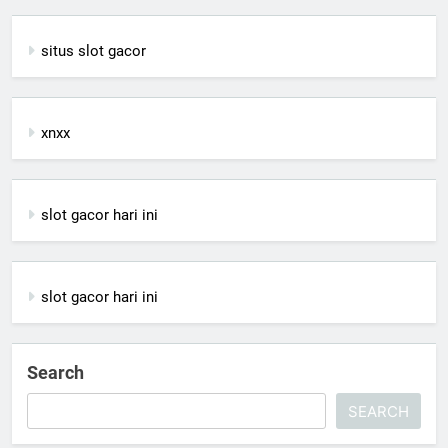
situs slot gacor
xnxx
slot gacor hari ini
slot gacor hari ini
Search
SEARCH