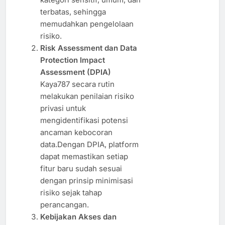
terbatas, sehingga
memudahkan pengelolaan
risiko.
Risk Assessment dan Data
Protection Impact
Assessment (DPIA)
Kaya787 secara rutin
melakukan penilaian risiko
privasi untuk
mengidentifikasi potensi
ancaman kebocoran
data.Dengan DPIA, platform
dapat memastikan setiap
fitur baru sudah sesuai
dengan prinsip minimisasi
risiko sejak tahap
perancangan.
Kebijakan Akses dan