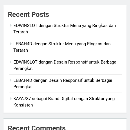
Recent Posts
EDWINSLOT dengan Struktur Menu yang Ringkas dan
Terarah
LEBAH4D dengan Struktur Menu yang Ringkas dan
Terarah
EDWINSLOT dengan Desain Responsif untuk Berbagai
Perangkat
LEBAH4D dengan Desain Responsif untuk Berbagai
Perangkat
KAYA787 sebagai Brand Digital dengan Struktur yang
Konsisten
Recent Comments