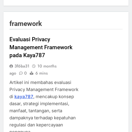
framework
Evaluasi Privacy
Management Framework
pada Kaya787
3f6ba31
10 months
ago
0
6 mins
Artikel ini membahas evaluasi
Privacy Management Framework
di
kaya787
, mencakup konsep
dasar, strategi implementasi,
manfaat, tantangan, serta
dampaknya terhadap kepatuhan
regulasi dan kepercayaan
pengguna.