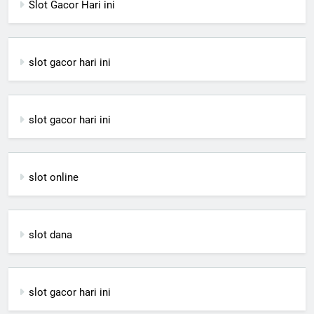
Slot Gacor Hari ini
slot gacor hari ini
slot gacor hari ini
slot online
slot dana
slot gacor hari ini