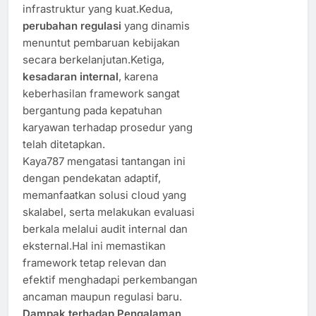
infrastruktur yang kuat.Kedua,
perubahan regulasi
yang dinamis
menuntut pembaruan kebijakan
secara berkelanjutan.Ketiga,
kesadaran internal
, karena
keberhasilan framework sangat
bergantung pada kepatuhan
karyawan terhadap prosedur yang
telah ditetapkan.
Kaya787 mengatasi tantangan ini
dengan pendekatan adaptif,
memanfaatkan solusi cloud yang
skalabel, serta melakukan evaluasi
berkala melalui audit internal dan
eksternal.Hal ini memastikan
framework tetap relevan dan
efektif menghadapi perkembangan
ancaman maupun regulasi baru.
Dampak terhadap Pengalaman