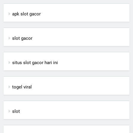
apk slot gacor
slot gacor
situs slot gacor hari ini
togel viral
slot