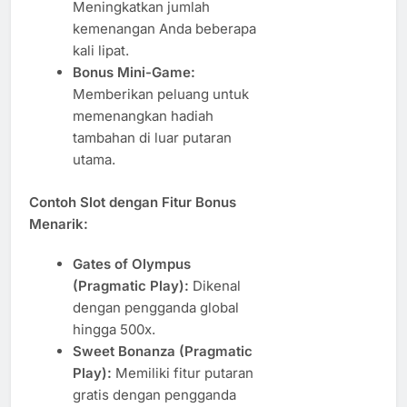
Meningkatkan jumlah
kemenangan Anda beberapa
kali lipat.
Bonus Mini-Game:
Memberikan peluang untuk
memenangkan hadiah
tambahan di luar putaran
utama.
Contoh Slot dengan Fitur Bonus
Menarik:
Gates of Olympus
(Pragmatic Play):
Dikenal
dengan pengganda global
hingga 500x.
Sweet Bonanza (Pragmatic
Play):
Memiliki fitur putaran
gratis dengan pengganda