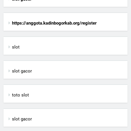
https://anggota.kadinbogorkab.org/register
slot
slot gacor
toto slot
slot gacor