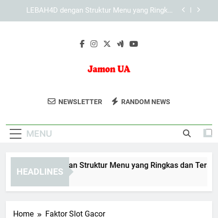
Skip
EDWINSLOT dengan Desain Responsif untuk
to
Berbagai Perangkat
content
LEBAH4D dengan Desain Responsif untuk
Berbagai Perangkat
EDWINSLOT dengan Struktur Menu yang Ringkas
dan Terarah
LEBAH4D dengan Struktur Menu yang Ringkas
dan Terarah
Jamon UA
Nikmati Jamon Iberico Berkualitas Dari
EDWINSLOT dengan Desain Responsif untuk
NEWSLETTER
RANDOM NEWS
Berbagai Perangkat
Jamonua. Produk Khas Spanyol Dengan
LEBAH4D dengan Desain Responsif untuk
Cita Rasa Autentik.
Berbagai Perangkat
MENU
DWINSLOT dengan Struktur Menu yang Ringkas dan Terarah
HEADLINES
Weeks Ago
Home
Faktor Slot Gacor