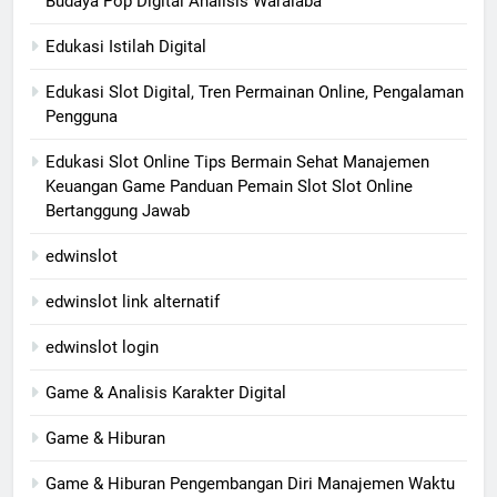
Budaya Pop Digital Analisis Waralaba
Edukasi Istilah Digital
Edukasi Slot Digital, Tren Permainan Online, Pengalaman
Pengguna
Edukasi Slot Online Tips Bermain Sehat Manajemen
Keuangan Game Panduan Pemain Slot Slot Online
Bertanggung Jawab
edwinslot
edwinslot link alternatif
edwinslot login
Game & Analisis Karakter Digital
Game & Hiburan
Game & Hiburan Pengembangan Diri Manajemen Waktu