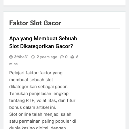
Faktor Slot Gacor
Apa yang Membuat Sebuah
Slot Dikategorikan Gacor?
3f6ba31
2 years ago
0
6
mins
Pelajari faktor-faktor yang
membuat sebuah slot
dikategorikan sebagai gacor.
Temukan penjelasan lengkap
tentang RTP, volatilitas, dan fitur
bonus dalam artikel ini.
Slot online telah menjadi salah
satu permainan paling populer di
dunia kasino digital, dengan