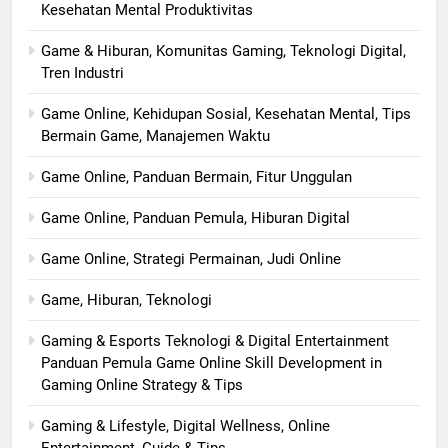
Kesehatan Mental Produktivitas
Game & Hiburan, Komunitas Gaming, Teknologi Digital,
Tren Industri
Game Online, Kehidupan Sosial, Kesehatan Mental, Tips
Bermain Game, Manajemen Waktu
Game Online, Panduan Bermain, Fitur Unggulan
Game Online, Panduan Pemula, Hiburan Digital
Game Online, Strategi Permainan, Judi Online
Game, Hiburan, Teknologi
Gaming & Esports Teknologi & Digital Entertainment
Panduan Pemula Game Online Skill Development in
Gaming Online Strategy & Tips
Gaming & Lifestyle, Digital Wellness, Online