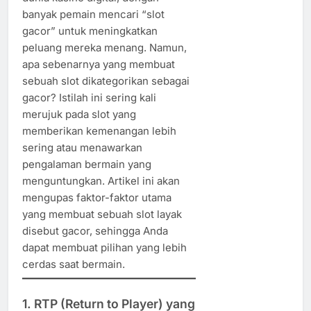
banyak pemain mencari “slot
gacor” untuk meningkatkan
peluang mereka menang. Namun,
apa sebenarnya yang membuat
sebuah slot dikategorikan sebagai
gacor? Istilah ini sering kali
merujuk pada slot yang
memberikan kemenangan lebih
sering atau menawarkan
pengalaman bermain yang
menguntungkan. Artikel ini akan
mengupas faktor-faktor utama
yang membuat sebuah slot layak
disebut gacor, sehingga Anda
dapat membuat pilihan yang lebih
cerdas saat bermain.
1. RTP (Return to Player) yang