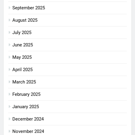
September 2025
August 2025
July 2025
June 2025
May 2025
April 2025
March 2025
February 2025
January 2025
December 2024
November 2024