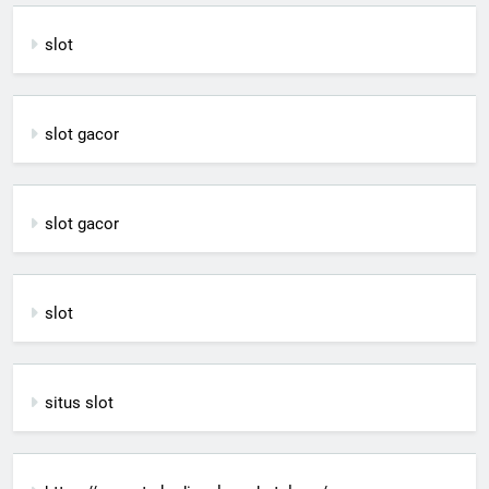
slot
slot gacor
slot gacor
slot
situs slot