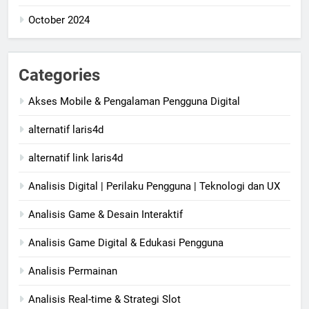
October 2024
Categories
Akses Mobile & Pengalaman Pengguna Digital
alternatif laris4d
alternatif link laris4d
Analisis Digital | Perilaku Pengguna | Teknologi dan UX
Analisis Game & Desain Interaktif
Analisis Game Digital & Edukasi Pengguna
Analisis Permainan
Analisis Real-time & Strategi Slot