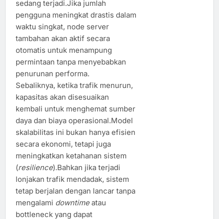
sedang terjadi.Jika jumlah
pengguna meningkat drastis dalam
waktu singkat, node server
tambahan akan aktif secara
otomatis untuk menampung
permintaan tanpa menyebabkan
penurunan performa.
Sebaliknya, ketika trafik menurun,
kapasitas akan disesuaikan
kembali untuk menghemat sumber
daya dan biaya operasional.Model
skalabilitas ini bukan hanya efisien
secara ekonomi, tetapi juga
meningkatkan ketahanan sistem
(
resilience
).Bahkan jika terjadi
lonjakan trafik mendadak, sistem
tetap berjalan dengan lancar tanpa
mengalami
downtime
atau
bottleneck yang dapat