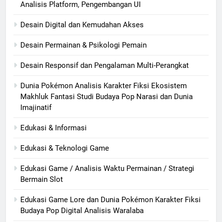
Analisis Platform, Pengembangan UI
Desain Digital dan Kemudahan Akses
Desain Permainan & Psikologi Pemain
Desain Responsif dan Pengalaman Multi-Perangkat
Dunia Pokémon Analisis Karakter Fiksi Ekosistem
Makhluk Fantasi Studi Budaya Pop Narasi dan Dunia
Imajinatif
Edukasi & Informasi
Edukasi & Teknologi Game
Edukasi Game / Analisis Waktu Permainan / Strategi
Bermain Slot
Edukasi Game Lore dan Dunia Pokémon Karakter Fiksi
Budaya Pop Digital Analisis Waralaba