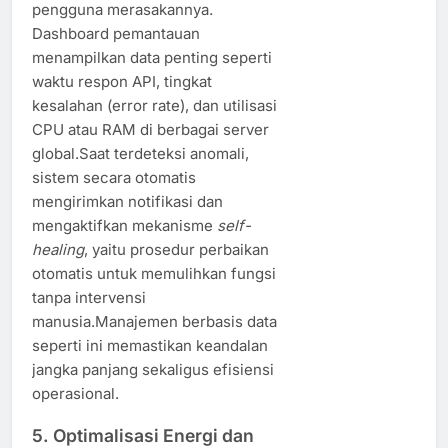
pengguna merasakannya.
Dashboard pemantauan
menampilkan data penting seperti
waktu respon API, tingkat
kesalahan (error rate), dan utilisasi
CPU atau RAM di berbagai server
global.Saat terdeteksi anomali,
sistem secara otomatis
mengirimkan notifikasi dan
mengaktifkan mekanisme
self-
healing
, yaitu prosedur perbaikan
otomatis untuk memulihkan fungsi
tanpa intervensi
manusia.Manajemen berbasis data
seperti ini memastikan keandalan
jangka panjang sekaligus efisiensi
operasional.
5. Optimalisasi Energi dan