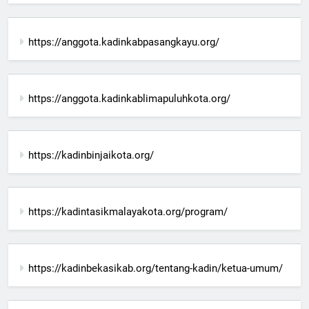
https://anggota.kadinkabpasangkayu.org/
https://anggota.kadinkablimapuluhkota.org/
https://kadinbinjaikota.org/
https://kadintasikmalayakota.org/program/
https://kadinbekasikab.org/tentang-kadin/ketua-umum/