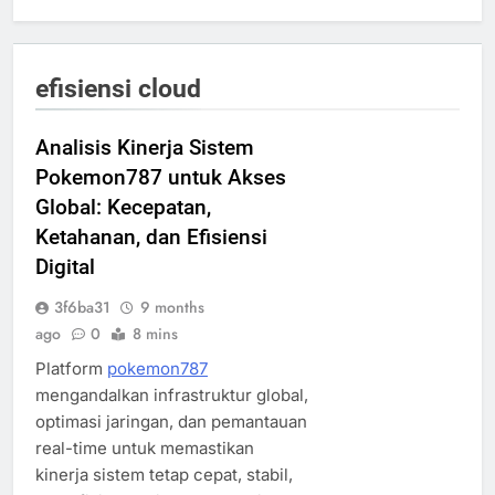
efisiensi cloud
Analisis Kinerja Sistem
Pokemon787 untuk Akses
Global: Kecepatan,
Ketahanan, dan Efisiensi
Digital
3f6ba31
9 months
ago
0
8 mins
Platform
pokemon787
mengandalkan infrastruktur global,
optimasi jaringan, dan pemantauan
real-time untuk memastikan
kinerja sistem tetap cepat, stabil,