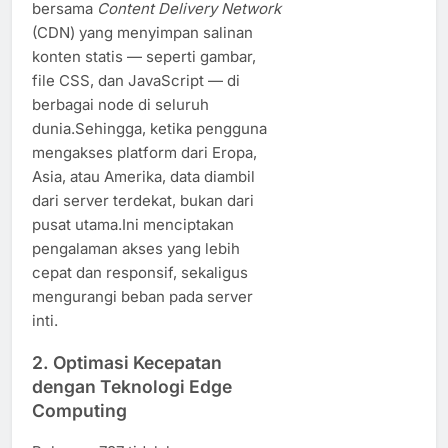
bersama
Content Delivery Network
(CDN) yang menyimpan salinan
konten statis — seperti gambar,
file CSS, dan JavaScript — di
berbagai node di seluruh
dunia.Sehingga, ketika pengguna
mengakses platform dari Eropa,
Asia, atau Amerika, data diambil
dari server terdekat, bukan dari
pusat utama.Ini menciptakan
pengalaman akses yang lebih
cepat dan responsif, sekaligus
mengurangi beban pada server
inti.
2. Optimasi Kecepatan
dengan Teknologi Edge
Computing