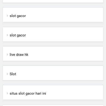
slot gacor
slot gacor
live draw hk
Slot
situs slot gacor hari ini