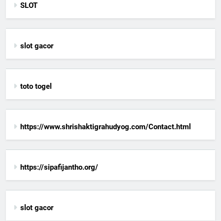
SLOT
slot gacor
toto togel
https://www.shrishaktigrahudyog.com/Contact.html
https://sipafijantho.org/
slot gacor