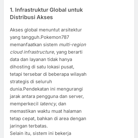
1. Infrastruktur Global untuk
Distribusi Akses
Akses global menuntut arsitektur
yang tangguh.Pokemon787
memanfaatkan sistem
multi-region
cloud infrastructure
, yang berarti
data dan layanan tidak hanya
dihosting di satu lokasi pusat,
tetapi tersebar di beberapa wilayah
strategis di seluruh
dunia.Pendekatan ini mengurangi
jarak antara pengguna dan server,
memperkecil
latency
, dan
memastikan waktu muat halaman
tetap cepat, bahkan di area dengan
jaringan terbatas.
Selain itu, sistem ini bekerja