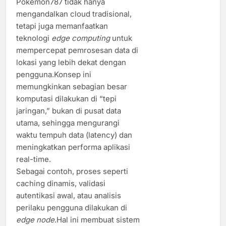
Pokemon787 tidak hanya
mengandalkan cloud tradisional,
tetapi juga memanfaatkan
teknologi
edge computing
untuk
mempercepat pemrosesan data di
lokasi yang lebih dekat dengan
pengguna.Konsep ini
memungkinkan sebagian besar
komputasi dilakukan di “tepi
jaringan,” bukan di pusat data
utama, sehingga mengurangi
waktu tempuh data (latency) dan
meningkatkan performa aplikasi
real-time.
Sebagai contoh, proses seperti
caching dinamis, validasi
autentikasi awal, atau analisis
perilaku pengguna dilakukan di
edge node
.Hal ini membuat sistem