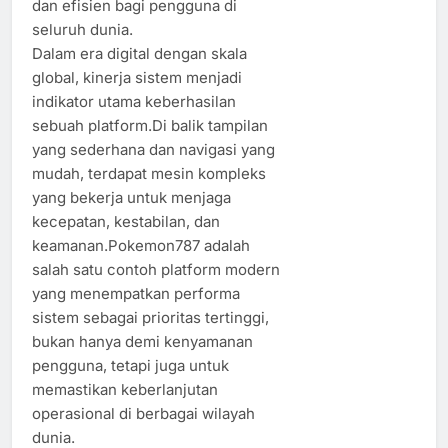
dan efisien bagi pengguna di
seluruh dunia.
Dalam era digital dengan skala
global, kinerja sistem menjadi
indikator utama keberhasilan
sebuah platform.Di balik tampilan
yang sederhana dan navigasi yang
mudah, terdapat mesin kompleks
yang bekerja untuk menjaga
kecepatan, kestabilan, dan
keamanan.Pokemon787 adalah
salah satu contoh platform modern
yang menempatkan performa
sistem sebagai prioritas tertinggi,
bukan hanya demi kenyamanan
pengguna, tetapi juga untuk
memastikan keberlanjutan
operasional di berbagai wilayah
dunia.