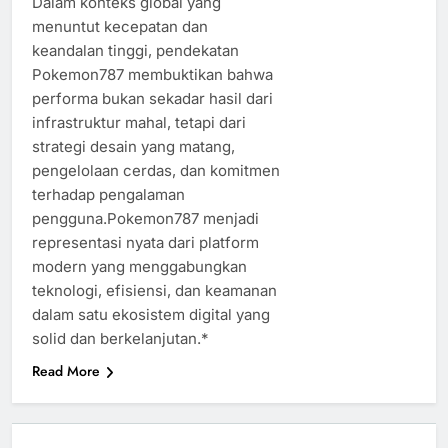
Dalam konteks global yang
menuntut kecepatan dan
keandalan tinggi, pendekatan
Pokemon787 membuktikan bahwa
performa bukan sekadar hasil dari
infrastruktur mahal, tetapi dari
strategi desain yang matang,
pengelolaan cerdas, dan komitmen
terhadap pengalaman
pengguna.Pokemon787 menjadi
representasi nyata dari platform
modern yang menggabungkan
teknologi, efisiensi, dan keamanan
dalam satu ekosistem digital yang
solid dan berkelanjutan.*
Read More