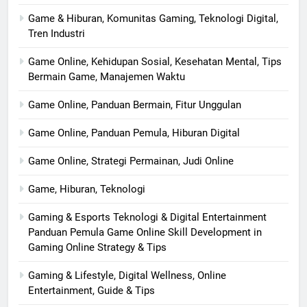
Game & Hiburan, Komunitas Gaming, Teknologi Digital,
Tren Industri
Game Online, Kehidupan Sosial, Kesehatan Mental, Tips
Bermain Game, Manajemen Waktu
Game Online, Panduan Bermain, Fitur Unggulan
Game Online, Panduan Pemula, Hiburan Digital
Game Online, Strategi Permainan, Judi Online
Game, Hiburan, Teknologi
Gaming & Esports Teknologi & Digital Entertainment
Panduan Pemula Game Online Skill Development in
Gaming Online Strategy & Tips
Gaming & Lifestyle, Digital Wellness, Online
Entertainment, Guide & Tips