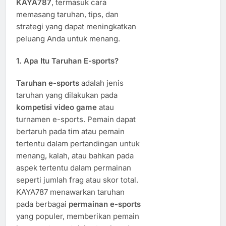
KAYA787
, termasuk cara
memasang taruhan, tips, dan
strategi yang dapat meningkatkan
peluang Anda untuk menang.
1. Apa Itu Taruhan E-sports?
Taruhan e-sports
adalah jenis
taruhan yang dilakukan pada
kompetisi video game
atau
turnamen e-sports. Pemain dapat
bertaruh pada tim atau pemain
tertentu dalam pertandingan untuk
menang, kalah, atau bahkan pada
aspek tertentu dalam permainan
seperti jumlah frag atau skor total.
KAYA787 menawarkan taruhan
pada berbagai
permainan e-sports
yang populer, memberikan pemain