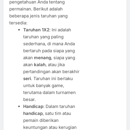
pengetahuan Anda tentang
permainan. Berikut adalah
beberapa jenis taruhan yang
tersedia:
Taruhan 1X2
: Ini adalah
taruhan yang paling
sederhana, di mana Anda
bertaruh pada siapa yang
akan
menang
, siapa yang
akan
kalah
, atau jika
pertandingan akan berakhir
seri
. Taruhan ini berlaku
untuk banyak game,
terutama dalam turnamen
besar.
Handicap
: Dalam taruhan
handicap
, satu tim atau
pemain diberikan
keuntungan atau kerugian