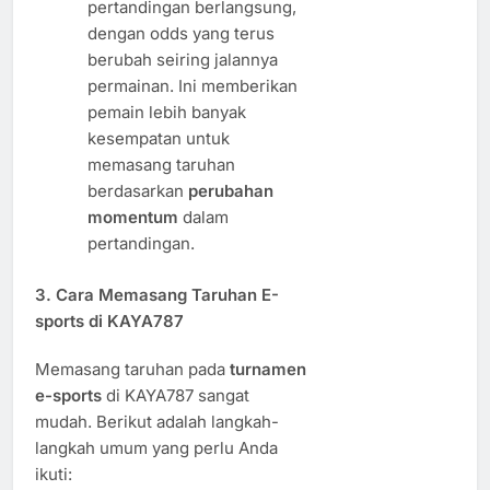
pertandingan berlangsung,
dengan odds yang terus
berubah seiring jalannya
permainan. Ini memberikan
pemain lebih banyak
kesempatan untuk
memasang taruhan
berdasarkan
perubahan
momentum
dalam
pertandingan.
3. Cara Memasang Taruhan E-
sports di KAYA787
Memasang taruhan pada
turnamen
e-sports
di KAYA787 sangat
mudah. Berikut adalah langkah-
langkah umum yang perlu Anda
ikuti: