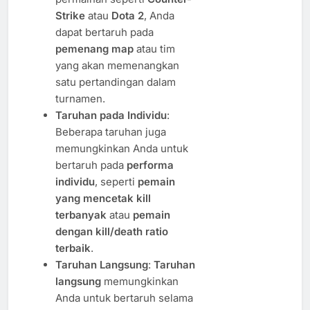
Strike
atau
Dota 2
, Anda
dapat bertaruh pada
pemenang map
atau tim
yang akan memenangkan
satu pertandingan dalam
turnamen.
Taruhan pada Individu
:
Beberapa taruhan juga
memungkinkan Anda untuk
bertaruh pada
performa
individu
, seperti
pemain
yang mencetak kill
terbanyak
atau
pemain
dengan kill/death ratio
terbaik
.
Taruhan Langsung
:
Taruhan
langsung
memungkinkan
Anda untuk bertaruh selama