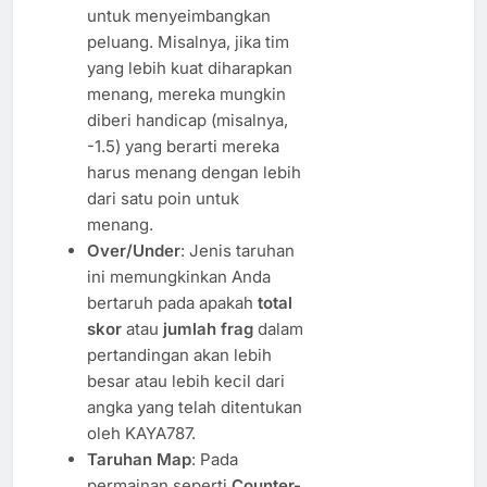
untuk menyeimbangkan
peluang. Misalnya, jika tim
yang lebih kuat diharapkan
menang, mereka mungkin
diberi handicap (misalnya,
-1.5) yang berarti mereka
harus menang dengan lebih
dari satu poin untuk
menang.
Over/Under
: Jenis taruhan
ini memungkinkan Anda
bertaruh pada apakah
total
skor
atau
jumlah frag
dalam
pertandingan akan lebih
besar atau lebih kecil dari
angka yang telah ditentukan
oleh KAYA787.
Taruhan Map
: Pada
permainan seperti
Counter-