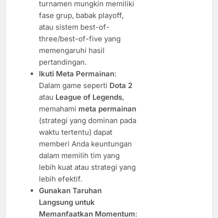
turnamen mungkin memiliki
fase grup, babak playoff,
atau sistem best-of-
three/best-of-five yang
memengaruhi hasil
pertandingan.
Ikuti Meta Permainan
:
Dalam game seperti
Dota 2
atau
League of Legends
,
memahami
meta permainan
(strategi yang dominan pada
waktu tertentu) dapat
memberi Anda keuntungan
dalam memilih tim yang
lebih kuat atau strategi yang
lebih efektif.
Gunakan Taruhan
Langsung untuk
Memanfaatkan Momentum
: