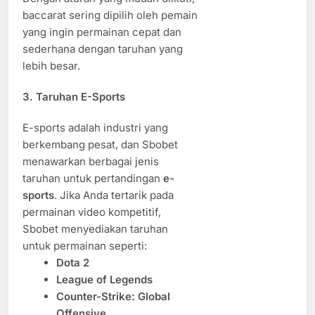
baccarat sering dipilih oleh pemain
yang ingin permainan cepat dan
sederhana dengan taruhan yang
lebih besar.
3. Taruhan E-Sports
E-sports adalah industri yang
berkembang pesat, dan Sbobet
menawarkan berbagai jenis
taruhan untuk pertandingan
e-
sports
. Jika Anda tertarik pada
permainan video kompetitif,
Sbobet menyediakan taruhan
untuk permainan seperti:
Dota 2
League of Legends
Counter-Strike: Global
Offensive