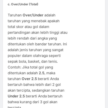
c. Over/Under (Total)
Taruhan
Over/Under
adalah
taruhan yang menebak apakah
total skor atau gol dalam
pertandingan akan lebih tinggi atau
lebih rendah dari angka yang
ditentukan oleh bandar taruhan. Ini
adalah jenis taruhan yang sangat
populer dalam olahraga seperti
sepak bola, basket, dan tenis.
Contoh: Jika total gol yang
ditentukan adalah
2.5
, maka
taruhan
Over 2.5
berarti Anda
bertaruh bahwa lebih dari 2 gol
akan tercipta, sedangkan taruhan
Under 2.5
berarti Anda bertaruh
bahwa kurang dari 3 gol akan
tercipta.