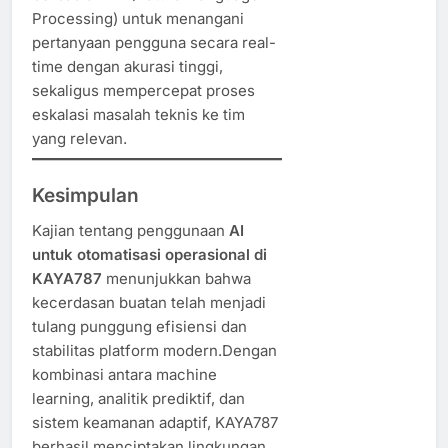
Processing) untuk menangani
pertanyaan pengguna secara real-
time dengan akurasi tinggi,
sekaligus mempercepat proses
eskalasi masalah teknis ke tim
yang relevan.
Kesimpulan
Kajian tentang penggunaan
AI
untuk otomatisasi operasional di
KAYA787
menunjukkan bahwa
kecerdasan buatan telah menjadi
tulang punggung efisiensi dan
stabilitas platform modern.Dengan
kombinasi antara machine
learning, analitik prediktif, dan
sistem keamanan adaptif, KAYA787
berhasil menciptakan lingkungan