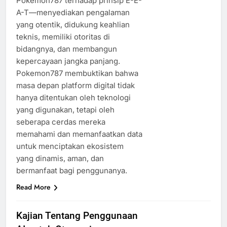
Pokemon787 terhadap prinsip E-E-
A-T—menyediakan pengalaman
yang otentik, didukung keahlian
teknis, memiliki otoritas di
bidangnya, dan membangun
kepercayaan jangka panjang.
Pokemon787 membuktikan bahwa
masa depan platform digital tidak
hanya ditentukan oleh teknologi
yang digunakan, tetapi oleh
seberapa cerdas mereka
memahami dan memanfaatkan data
untuk menciptakan ekosistem
yang dinamis, aman, dan
bermanfaat bagi penggunanya.
Read More
Kajian Tentang Penggunaan