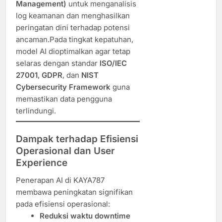
Management)
untuk menganalisis
log keamanan dan menghasilkan
peringatan dini terhadap potensi
ancaman.Pada tingkat kepatuhan,
model AI dioptimalkan agar tetap
selaras dengan standar
ISO/IEC
27001
,
GDPR
, dan
NIST
Cybersecurity Framework
guna
memastikan data pengguna
terlindungi.
Dampak terhadap Efisiensi
Operasional dan User
Experience
Penerapan AI di KAYA787
membawa peningkatan signifikan
pada efisiensi operasional:
Reduksi waktu downtime