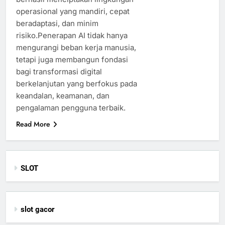
operasional yang mandiri, cepat
beradaptasi, dan minim
risiko.Penerapan AI tidak hanya
mengurangi beban kerja manusia,
tetapi juga membangun fondasi
bagi transformasi digital
berkelanjutan yang berfokus pada
keandalan, keamanan, dan
pengalaman pengguna terbaik.
Read More
SLOT
slot gacor