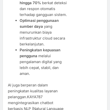
hingga 70%
berkat deteksi
dan respon otomatis
terhadap gangguan sistem.
Optimasi penggunaan
sumber daya
yang
menurunkan biaya
infrastruktur cloud secara
berkelanjutan.
Peningkatan kepuasan
pengguna
melalui
pengalaman digital yang
lebih cepat, stabil, dan
aman.
AI juga berperan dalam
peningkatan kualitas layanan
pelanggan.KAYA787
mengintegrasikan chatbot
berbasis NLP (Natural Language