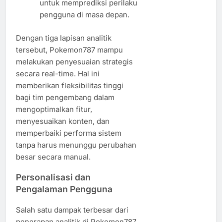
untuk memprediksi perilaku
pengguna di masa depan.
Dengan tiga lapisan analitik
tersebut, Pokemon787 mampu
melakukan penyesuaian strategis
secara real-time. Hal ini
memberikan fleksibilitas tinggi
bagi tim pengembang dalam
mengoptimalkan fitur,
menyesuaikan konten, dan
memperbaiki performa sistem
tanpa harus menunggu perubahan
besar secara manual.
Personalisasi dan
Pengalaman Pengguna
Salah satu dampak terbesar dari
penerapan analitik di Pokemon787