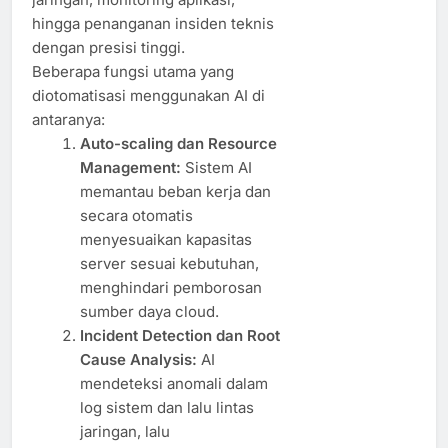
hingga penanganan insiden teknis
dengan presisi tinggi.
Beberapa fungsi utama yang
diotomatisasi menggunakan AI di
antaranya:
Auto-scaling dan Resource
Management:
Sistem AI
memantau beban kerja dan
secara otomatis
menyesuaikan kapasitas
server sesuai kebutuhan,
menghindari pemborosan
sumber daya cloud.
Incident Detection dan Root
Cause Analysis:
AI
mendeteksi anomali dalam
log sistem dan lalu lintas
jaringan, lalu