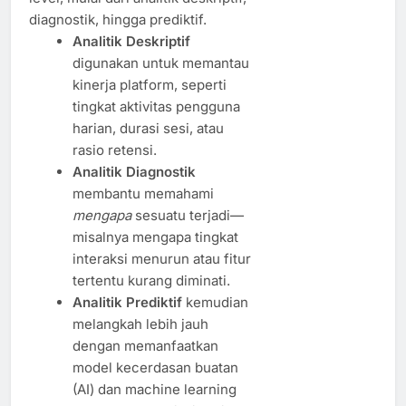
diagnostik, hingga prediktif.
Analitik Deskriptif
digunakan untuk memantau
kinerja platform, seperti
tingkat aktivitas pengguna
harian, durasi sesi, atau
rasio retensi.
Analitik Diagnostik
membantu memahami
mengapa
sesuatu terjadi—
misalnya mengapa tingkat
interaksi menurun atau fitur
tertentu kurang diminati.
Analitik Prediktif
kemudian
melangkah lebih jauh
dengan memanfaatkan
model kecerdasan buatan
(AI) dan machine learning