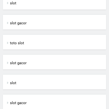
slot
slot gacor
toto slot
slot gacor
slot
slot gacor