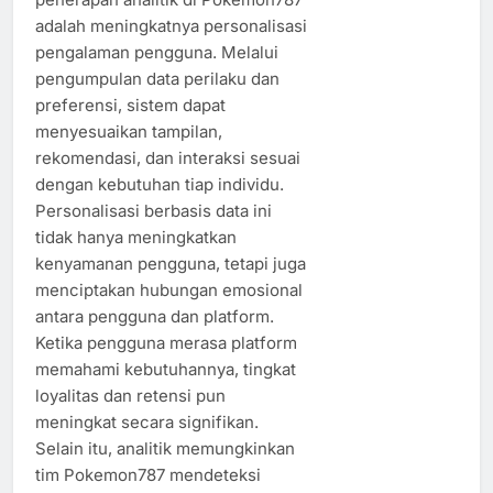
adalah meningkatnya personalisasi
pengalaman pengguna. Melalui
pengumpulan data perilaku dan
preferensi, sistem dapat
menyesuaikan tampilan,
rekomendasi, dan interaksi sesuai
dengan kebutuhan tiap individu.
Personalisasi berbasis data ini
tidak hanya meningkatkan
kenyamanan pengguna, tetapi juga
menciptakan hubungan emosional
antara pengguna dan platform.
Ketika pengguna merasa platform
memahami kebutuhannya, tingkat
loyalitas dan retensi pun
meningkat secara signifikan.
Selain itu, analitik memungkinkan
tim Pokemon787 mendeteksi