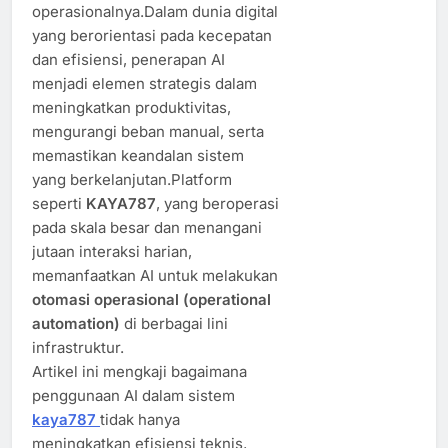
operasionalnya.Dalam dunia digital
yang berorientasi pada kecepatan
dan efisiensi, penerapan AI
menjadi elemen strategis dalam
meningkatkan produktivitas,
mengurangi beban manual, serta
memastikan keandalan sistem
yang berkelanjutan.Platform
seperti
KAYA787
, yang beroperasi
pada skala besar dan menangani
jutaan interaksi harian,
memanfaatkan AI untuk melakukan
otomasi operasional (operational
automation)
di berbagai lini
infrastruktur.
Artikel ini mengkaji bagaimana
penggunaan AI dalam sistem
kaya787
tidak hanya
meningkatkan efisiensi teknis,