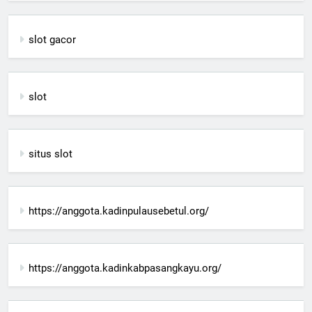
slot gacor
slot
situs slot
https://anggota.kadinpulausebetul.org/
https://anggota.kadinkabpasangkayu.org/