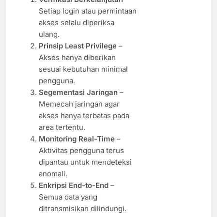
Setiap login atau permintaan
akses selalu diperiksa
ulang.
Prinsip Least Privilege
–
Akses hanya diberikan
sesuai kebutuhan minimal
pengguna.
Segementasi Jaringan
–
Memecah jaringan agar
akses hanya terbatas pada
area tertentu.
Monitoring Real-Time
–
Aktivitas pengguna terus
dipantau untuk mendeteksi
anomali.
Enkripsi End-to-End
–
Semua data yang
ditransmisikan dilindungi.