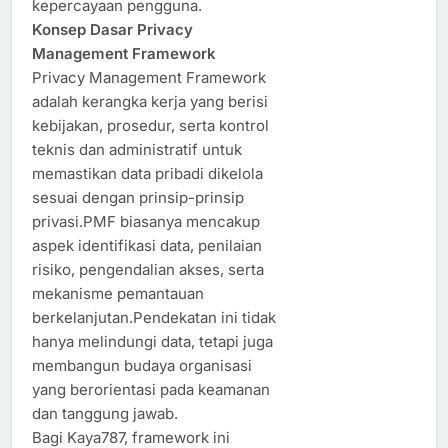
kepercayaan pengguna.
Konsep Dasar Privacy
Management Framework
Privacy Management Framework
adalah kerangka kerja yang berisi
kebijakan, prosedur, serta kontrol
teknis dan administratif untuk
memastikan data pribadi dikelola
sesuai dengan prinsip-prinsip
privasi.PMF biasanya mencakup
aspek identifikasi data, penilaian
risiko, pengendalian akses, serta
mekanisme pemantauan
berkelanjutan.Pendekatan ini tidak
hanya melindungi data, tetapi juga
membangun budaya organisasi
yang berorientasi pada keamanan
dan tanggung jawab.
Bagi Kaya787, framework ini