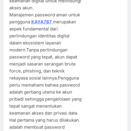
keamanan digital untuk melindungi
akses akun.
Manajemen password aman untuk
pengguna
KAYA787
merupakan
aspek fundamental dari
perlindungan identitas digital
dalam ekosistem layanan
modern.Tanpa perlindungan
password yang tepat, akun dapat
menjadi sasaran serangan brute
force, phishing, dan teknik
rekayasa sosial lainnya.Pengguna
perlu memahami bahwa password
adalah gerbang utama ke akun
pribadi sehingga pengelolaan yang
tepat sangat menentukan
keamanan akses dan privasi data
Hal pertama yang harus dilakukan
adalah membuat password