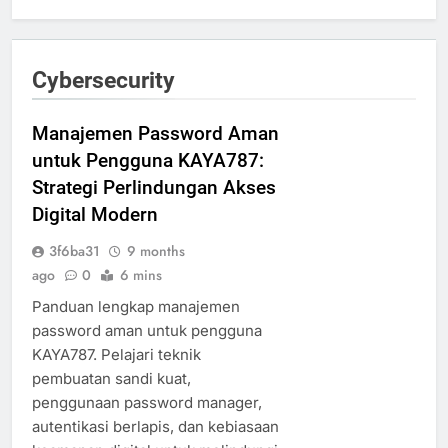
Cybersecurity
Manajemen Password Aman
untuk Pengguna KAYA787:
Strategi Perlindungan Akses
Digital Modern
3f6ba31
9 months
ago
0
6 mins
Panduan lengkap manajemen
password aman untuk pengguna
KAYA787. Pelajari teknik
pembuatan sandi kuat,
penggunaan password manager,
autentikasi berlapis, dan kebiasaan