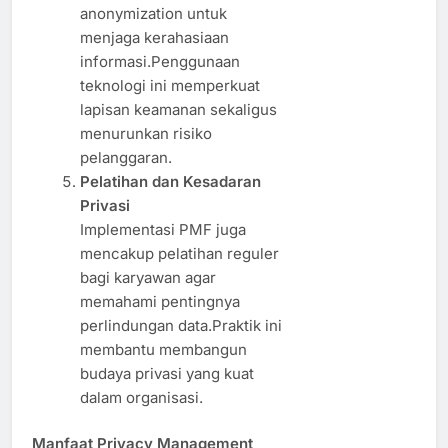
anonymization untuk
menjaga kerahasiaan
informasi.Penggunaan
teknologi ini memperkuat
lapisan keamanan sekaligus
menurunkan risiko
pelanggaran.
Pelatihan dan Kesadaran
Privasi
Implementasi PMF juga
mencakup pelatihan reguler
bagi karyawan agar
memahami pentingnya
perlindungan data.Praktik ini
membantu membangun
budaya privasi yang kuat
dalam organisasi.
Manfaat Privacy Management