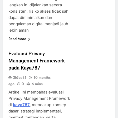
langkah ini dijalankan secara
konsisten, risiko akses tidak sah
dapat diminimalkan dan
pengalaman digital menjadi jauh
lebih aman
Read More
Evaluasi Privacy
Management Framework
pada Kaya787
3f6ba31
10 months
ago
0
6 mins
Artikel ini membahas evaluasi
Privacy Management Framework
di
kaya787
, mencakup konsep
dasar, strategi implementasi,
manfaat, tantangan, serta