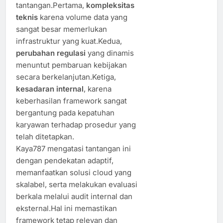
tantangan.Pertama,
kompleksitas
teknis
karena volume data yang
sangat besar memerlukan
infrastruktur yang kuat.Kedua,
perubahan regulasi
yang dinamis
menuntut pembaruan kebijakan
secara berkelanjutan.Ketiga,
kesadaran internal
, karena
keberhasilan framework sangat
bergantung pada kepatuhan
karyawan terhadap prosedur yang
telah ditetapkan.
Kaya787 mengatasi tantangan ini
dengan pendekatan adaptif,
memanfaatkan solusi cloud yang
skalabel, serta melakukan evaluasi
berkala melalui audit internal dan
eksternal.Hal ini memastikan
framework tetap relevan dan