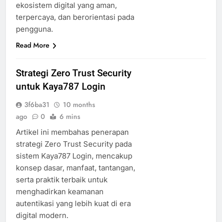
ekosistem digital yang aman,
terpercaya, dan berorientasi pada
pengguna.
Read More
Strategi Zero Trust Security
untuk Kaya787 Login
3f6ba31
10 months
ago
0
6 mins
Artikel ini membahas penerapan
strategi Zero Trust Security pada
sistem Kaya787 Login, mencakup
konsep dasar, manfaat, tantangan,
serta praktik terbaik untuk
menghadirkan keamanan
autentikasi yang lebih kuat di era
digital modern.