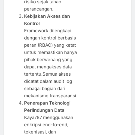
risiko sejak tahap
perancangan.
Kebijakan Akses dan
Kontrol
Framework dilengkapi
dengan kontrol berbasis
peran (RBAC) yang ketat
untuk memastikan hanya
pihak berwenang yang
dapat mengakses data
tertentu.Semua akses
dicatat dalam audit log
sebagai bagian dari
mekanisme transparansi.
Penerapan Teknologi
Perlindungan Data
Kaya787 menggunakan
enkripsi end-to-end,
tokenisasi, dan