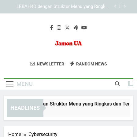
Skip
EDWINSLOT dengan Desain Responsif untuk
to
Berbagai Perangkat
content
LEBAH4D dengan Desain Responsif untuk
Berbagai Perangkat
EDWINSLOT dengan Struktur Menu yang Ringkas
dan Terarah
LEBAH4D dengan Struktur Menu yang Ringkas
dan Terarah
Jamon UA
Nikmati Jamon Iberico Berkualitas Dari
EDWINSLOT dengan Desain Responsif untuk
NEWSLETTER
RANDOM NEWS
Berbagai Perangkat
Jamonua. Produk Khas Spanyol Dengan
LEBAH4D dengan Desain Responsif untuk
Cita Rasa Autentik.
Berbagai Perangkat
MENU
WINSLOT dengan Struktur Menu yang Ringkas dan Terarah
HEADLINES
Weeks Ago
Home
Cybersecurity