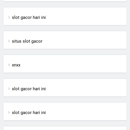
slot gacor hari ini
situs slot gacor
xnxx
slot gacor hari ini
slot gacor hari ini