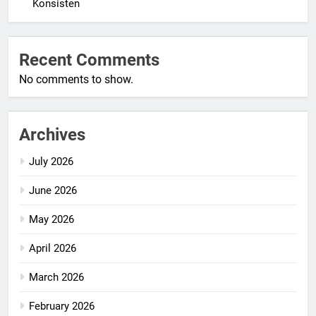
Konsisten
Recent Comments
No comments to show.
Archives
July 2026
June 2026
May 2026
April 2026
March 2026
February 2026