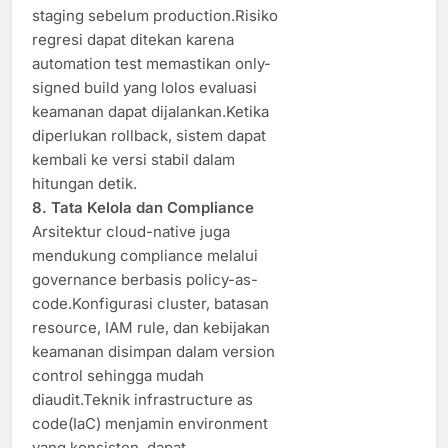
staging sebelum production.Risiko
regresi dapat ditekan karena
automation test memastikan only-
signed build yang lolos evaluasi
keamanan dapat dijalankan.Ketika
diperlukan rollback, sistem dapat
kembali ke versi stabil dalam
hitungan detik.
8. Tata Kelola dan Compliance
Arsitektur cloud-native juga
mendukung compliance melalui
governance berbasis policy-as-
code.Konfigurasi cluster, batasan
resource, IAM rule, dan kebijakan
keamanan disimpan dalam version
control sehingga mudah
diaudit.Teknik infrastructure as
code(IaC) menjamin environment
yang konsisten, dapat