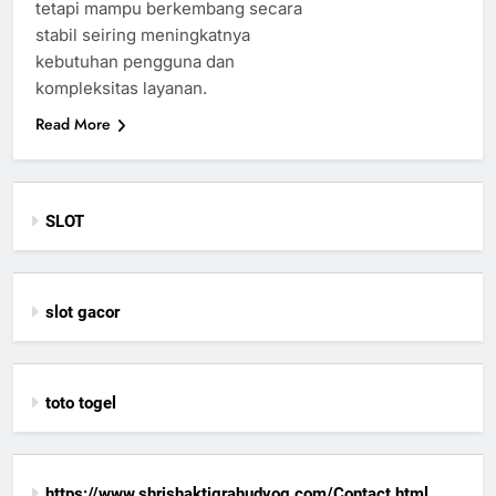
tetapi mampu berkembang secara
stabil seiring meningkatnya
kebutuhan pengguna dan
kompleksitas layanan.
Read More
SLOT
slot gacor
toto togel
https://www.shrishaktigrahudyog.com/Contact.html