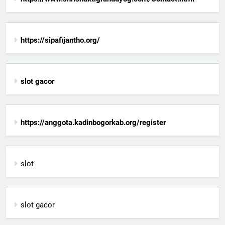
https://sipafijantho.org/
slot gacor
https://anggota.kadinbogorkab.org/register
slot
slot gacor