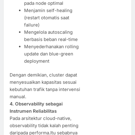
pada node optimal
Menjamin self-healing
(restart otomatis saat
failure)
Mengelola autoscaling
berbasis beban real-time
Menyederhanakan rolling
update dan blue-green
deployment
Dengan demikian, cluster dapat
menyesuaikan kapasitas sesuai
kebutuhan trafik tanpa intervensi
manual.
4. Observability sebagai
Instrumen Reliabilitas
Pada arsitektur cloud-native,
observability tidak kalah penting
daripada performa.Itu sebabnya