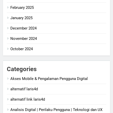
February 2025
January 2025
December 2024
November 2024
October 2024
Categories
Akses Mobile & Pengalaman Pengguna Digital
alternatif laris4d
alternatif link laris4d
Analisis Digital | Perilaku Pengguna | Teknologi dan UX