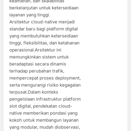
keamanan, dan skalabilitas
berkelanjutan untuk ketersediaan
layanan yang tinggi.
Arsitektur cloud-native menjadi
standar baru bagi platform digital
yang membutuhkan ketersediaan
tinggi, fleksibilitas, dan ketahanan
operasional.Arsitektur ini
memungkinkan sistem untuk
beradaptasi secara dinamis
terhadap perubahan trafik,
mempercepat proses deployment,
serta mengurangi risiko kegagalan
terpusat.Dalam konteks
pengelolaan infrastruktur platform
slot digital, pendekatan cloud-
native memberikan pondasi yang
kokoh untuk membangun layanan
yang modular, mudah diobservasi,