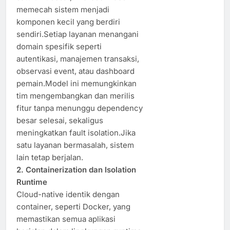
memecah sistem menjadi
komponen kecil yang berdiri
sendiri.Setiap layanan menangani
domain spesifik seperti
autentikasi, manajemen transaksi,
observasi event, atau dashboard
pemain.Model ini memungkinkan
tim mengembangkan dan merilis
fitur tanpa menunggu dependency
besar selesai, sekaligus
meningkatkan fault isolation.Jika
satu layanan bermasalah, sistem
lain tetap berjalan.
2. Containerization dan Isolation
Runtime
Cloud-native identik dengan
container, seperti Docker, yang
memastikan semua aplikasi