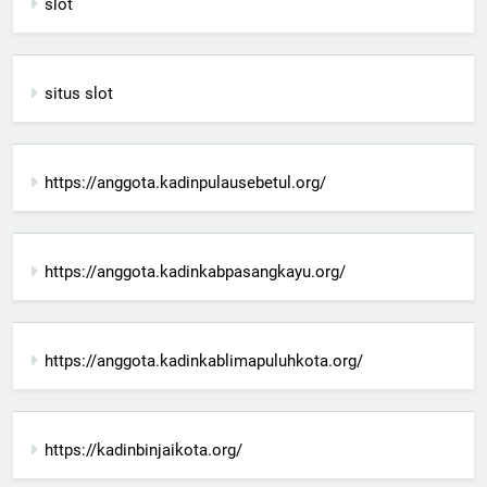
slot
situs slot
https://anggota.kadinpulausebetul.org/
https://anggota.kadinkabpasangkayu.org/
https://anggota.kadinkablimapuluhkota.org/
https://kadinbinjaikota.org/