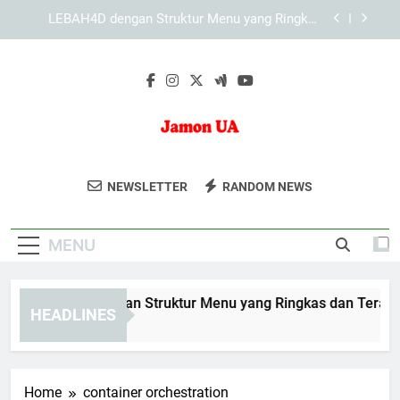
Skip
EDWINSLOT dengan Desain Responsif untuk
to
Berbagai Perangkat
content
LEBAH4D dengan Desain Responsif untuk
Berbagai Perangkat
EDWINSLOT dengan Struktur Menu yang Ringkas
dan Terarah
LEBAH4D dengan Struktur Menu yang Ringkas
dan Terarah
Jamon UA
Nikmati Jamon Iberico Berkualitas Dari
EDWINSLOT dengan Desain Responsif untuk
NEWSLETTER
RANDOM NEWS
Berbagai Perangkat
Jamonua. Produk Khas Spanyol Dengan
LEBAH4D dengan Desain Responsif untuk
Cita Rasa Autentik.
Berbagai Perangkat
MENU
DWINSLOT dengan Struktur Menu yang Ringkas dan Terarah
HEADLINES
Weeks Ago
Home
container orchestration