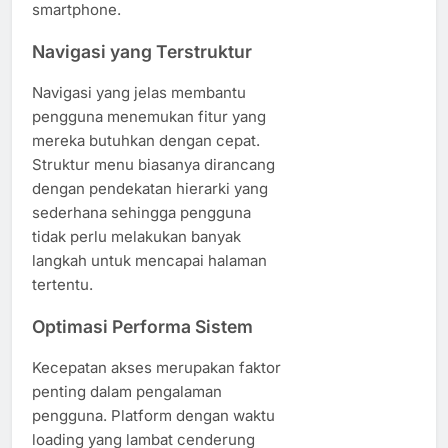
smartphone.
Navigasi yang Terstruktur
Navigasi yang jelas membantu
pengguna menemukan fitur yang
mereka butuhkan dengan cepat.
Struktur menu biasanya dirancang
dengan pendekatan hierarki yang
sederhana sehingga pengguna
tidak perlu melakukan banyak
langkah untuk mencapai halaman
tertentu.
Optimasi Performa Sistem
Kecepatan akses merupakan faktor
penting dalam pengalaman
pengguna. Platform dengan waktu
loading yang lambat cenderung