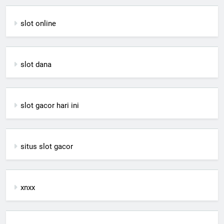
slot online
slot dana
slot gacor hari ini
situs slot gacor
xnxx