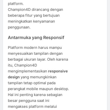
platform.
Champion4D dirancang dengan
beberapa fitur yang bertujuan
meningkatkan kenyamanan
penggunaan.
Antarmuka yang Responsif
Platform modern harus mampu
menyesuaikan tampilan dengan
berbagai ukuran layar. Oleh karena
itu, Champion4D
mengimplementasikan
responsive
design
yang memungkinkan
tampilan tetap optimal pada
perangkat mobile maupun desktop.
Hal ini penting karena sebagian
besar pengguna saat ini
mengakses platform melalui