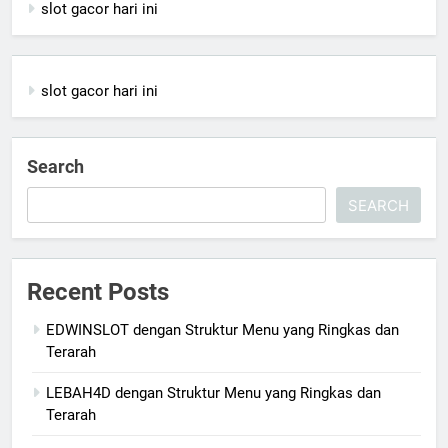
slot gacor hari ini
slot gacor hari ini
Search
SEARCH
Recent Posts
EDWINSLOT dengan Struktur Menu yang Ringkas dan
Terarah
LEBAH4D dengan Struktur Menu yang Ringkas dan
Terarah