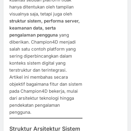
hanya ditentukan oleh tampilan
visualnya saja, tetapi juga oleh
struktur sistem, performa server,
keamanan data, serta
pengalaman pengguna
yang
diberikan. Champion4D menjadi
salah satu contoh platform yang
sering diperbincangkan dalam
konteks sistem digital yang
terstruktur dan terintegrasi.
Artikel ini membahas secara
objektif bagaimana fitur dan sistem
pada Champion4D bekerja, mulai
dari arsitektur teknologi hingga
pendekatan pengalaman
pengguna.
Struktur Arsitektur Sistem