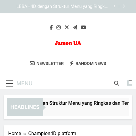
Skip
EDWINSLOT dengan Desain Responsif untuk
to
Berbagai Perangkat
content
LEBAH4D dengan Desain Responsif untuk
Berbagai Perangkat
EDWINSLOT dengan Struktur Menu yang Ringkas
dan Terarah
LEBAH4D dengan Struktur Menu yang Ringkas
dan Terarah
Jamon UA
Nikmati Jamon Iberico Berkualitas Dari
EDWINSLOT dengan Desain Responsif untuk
NEWSLETTER
RANDOM NEWS
Berbagai Perangkat
Jamonua. Produk Khas Spanyol Dengan
LEBAH4D dengan Desain Responsif untuk
Cita Rasa Autentik.
Berbagai Perangkat
MENU
DWINSLOT dengan Struktur Menu yang Ringkas dan Terarah
HEADLINES
Weeks Ago
Home
Champion4D platform