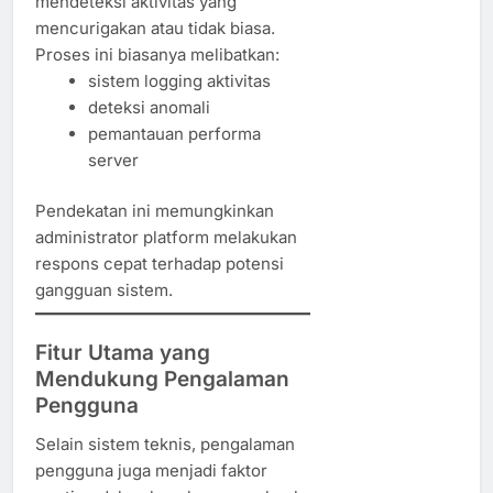
mendeteksi aktivitas yang
mencurigakan atau tidak biasa.
Proses ini biasanya melibatkan:
sistem logging aktivitas
deteksi anomali
pemantauan performa
server
Pendekatan ini memungkinkan
administrator platform melakukan
respons cepat terhadap potensi
gangguan sistem.
Fitur Utama yang
Mendukung Pengalaman
Pengguna
Selain sistem teknis, pengalaman
pengguna juga menjadi faktor