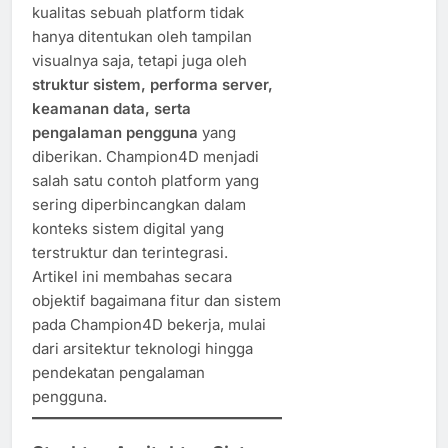
kualitas sebuah platform tidak
hanya ditentukan oleh tampilan
visualnya saja, tetapi juga oleh
struktur sistem, performa server,
keamanan data, serta
pengalaman pengguna
yang
diberikan. Champion4D menjadi
salah satu contoh platform yang
sering diperbincangkan dalam
konteks sistem digital yang
terstruktur dan terintegrasi.
Artikel ini membahas secara
objektif bagaimana fitur dan sistem
pada Champion4D bekerja, mulai
dari arsitektur teknologi hingga
pendekatan pengalaman
pengguna.