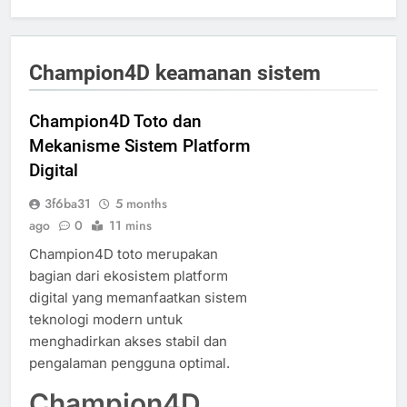
Champion4D keamanan sistem
Champion4D Toto dan
Mekanisme Sistem Platform
Digital
3f6ba31
5 months
ago
0
11 mins
Champion4D toto merupakan
bagian dari ekosistem platform
digital yang memanfaatkan sistem
teknologi modern untuk
menghadirkan akses stabil dan
pengalaman pengguna optimal.
Champion4D