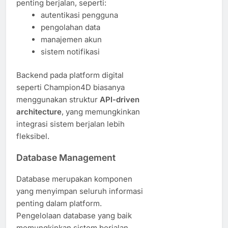
penting berjalan, seperti:
autentikasi pengguna
pengolahan data
manajemen akun
sistem notifikasi
Backend pada platform digital
seperti Champion4D biasanya
menggunakan struktur
API-driven
architecture
, yang memungkinkan
integrasi sistem berjalan lebih
fleksibel.
Database Management
Database merupakan komponen
yang menyimpan seluruh informasi
penting dalam platform.
Pengelolaan database yang baik
memungkinkan sistem berjalan