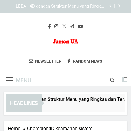
Skip
EDWINSLOT dengan Desain Responsif untuk
to
Berbagai Perangkat
content
LEBAH4D dengan Desain Responsif untuk
Berbagai Perangkat
EDWINSLOT dengan Struktur Menu yang Ringkas
dan Terarah
LEBAH4D dengan Struktur Menu yang Ringkas
dan Terarah
Jamon UA
Nikmati Jamon Iberico Berkualitas Dari
EDWINSLOT dengan Desain Responsif untuk
NEWSLETTER
RANDOM NEWS
Berbagai Perangkat
Jamonua. Produk Khas Spanyol Dengan
LEBAH4D dengan Desain Responsif untuk
Cita Rasa Autentik.
Berbagai Perangkat
MENU
WINSLOT dengan Struktur Menu yang Ringkas dan Terarah
HEADLINES
Weeks Ago
Home
Champion4D keamanan sistem