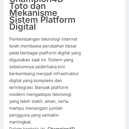
Toto dan
Mekanisme
Sistem Platform
Digital
Perkembangan teknologi internet
telah membawa perubahan besar
pada berbagai platform digital yang
digunakan saat ini. Sistem yang
sebelumnya sederhana kini
berkembang menjadi infrastruktur
digital yang kompleks dan
terintegrasi. Banyak platform
modern mengadopsi teknologi
yang lebih stabil, aman, serta
mampu menangani jumlah
pengguna yang semakin
meningkat.
Dalam konteks ini,
Champion4D