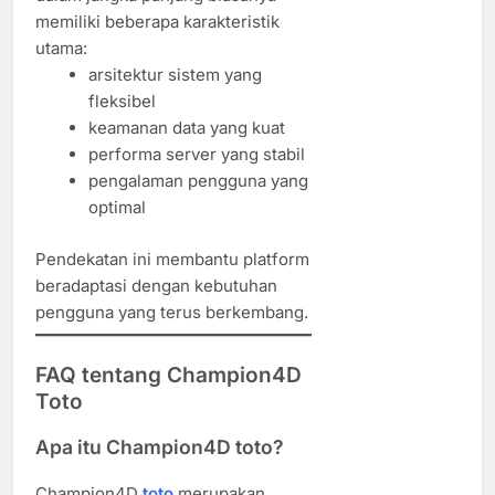
memiliki beberapa karakteristik
utama:
arsitektur sistem yang
fleksibel
keamanan data yang kuat
performa server yang stabil
pengalaman pengguna yang
optimal
Pendekatan ini membantu platform
beradaptasi dengan kebutuhan
pengguna yang terus berkembang.
FAQ tentang Champion4D
Toto
Apa itu Champion4D toto?
Champion4D
toto
merupakan