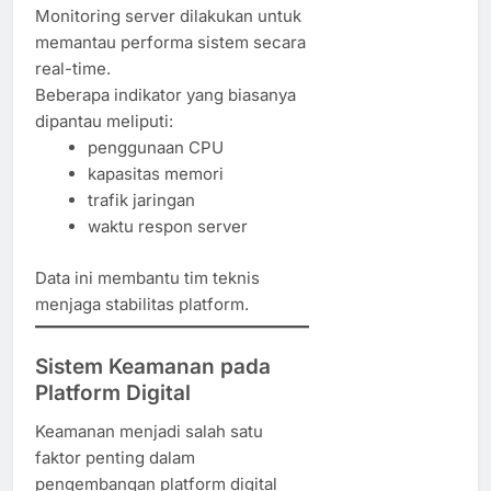
Monitoring server dilakukan untuk
memantau performa sistem secara
real-time.
Beberapa indikator yang biasanya
dipantau meliputi:
penggunaan CPU
kapasitas memori
trafik jaringan
waktu respon server
Data ini membantu tim teknis
menjaga stabilitas platform.
Sistem Keamanan pada
Platform Digital
Keamanan menjadi salah satu
faktor penting dalam
pengembangan platform digital