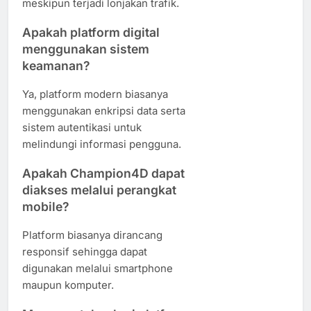
meskipun terjadi lonjakan trafik.
Apakah platform digital
menggunakan sistem
keamanan?
Ya, platform modern biasanya
menggunakan enkripsi data serta
sistem autentikasi untuk
melindungi informasi pengguna.
Apakah Champion4D dapat
diakses melalui perangkat
mobile?
Platform biasanya dirancang
responsif sehingga dapat
digunakan melalui smartphone
maupun komputer.