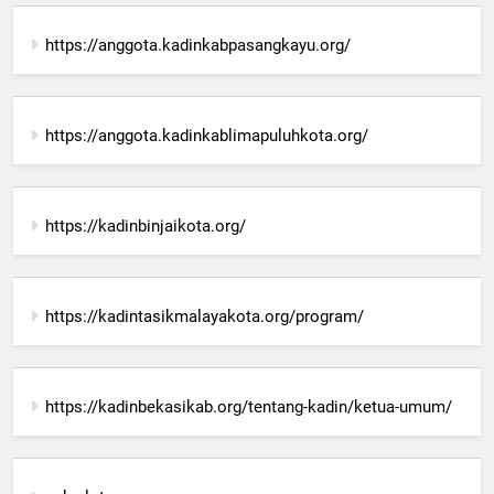
https://anggota.kadinkabpasangkayu.org/
https://anggota.kadinkablimapuluhkota.org/
https://kadinbinjaikota.org/
https://kadintasikmalayakota.org/program/
https://kadinbekasikab.org/tentang-kadin/ketua-umum/