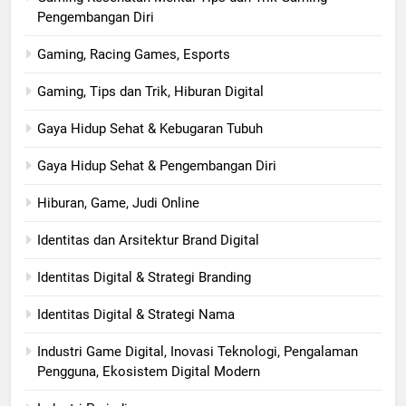
Pengembangan Diri
Gaming, Racing Games, Esports
Gaming, Tips dan Trik, Hiburan Digital
Gaya Hidup Sehat & Kebugaran Tubuh
Gaya Hidup Sehat & Pengembangan Diri
Hiburan, Game, Judi Online
Identitas dan Arsitektur Brand Digital
Identitas Digital & Strategi Branding
Identitas Digital & Strategi Nama
Industri Game Digital, Inovasi Teknologi, Pengalaman
Pengguna, Ekosistem Digital Modern