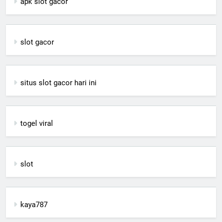
apk slot gacor
slot gacor
situs slot gacor hari ini
togel viral
slot
kaya787