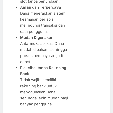
slot tanpa penundaan.
Aman dan Terpercaya
Dana menerapkan sistem
keamanan berlapis,
melindungi transaksi dan
data pengguna.
Mudah Digunakan
Antarmuka aplikasi Dana
mudah dipahami sehingga
proses pembayaran jadi
cepat.
Fleksibel tanpa Rekening
Bank
Tidak wajib memiliki
rekening bank untuk
menggunakan Dana,
sehingga lebih mudah bagi
banyak pengguna.