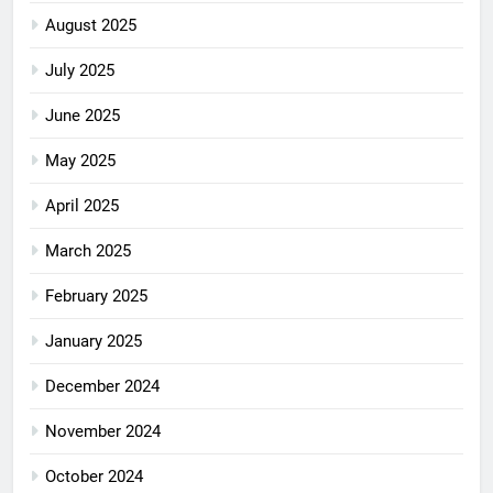
August 2025
July 2025
June 2025
May 2025
April 2025
March 2025
February 2025
January 2025
December 2024
November 2024
October 2024