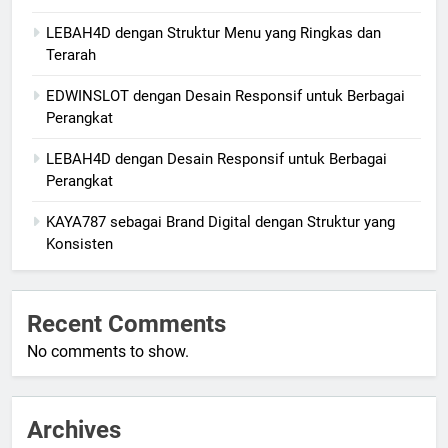
LEBAH4D dengan Struktur Menu yang Ringkas dan
Terarah
EDWINSLOT dengan Desain Responsif untuk Berbagai
Perangkat
LEBAH4D dengan Desain Responsif untuk Berbagai
Perangkat
KAYA787 sebagai Brand Digital dengan Struktur yang
Konsisten
Recent Comments
No comments to show.
Archives