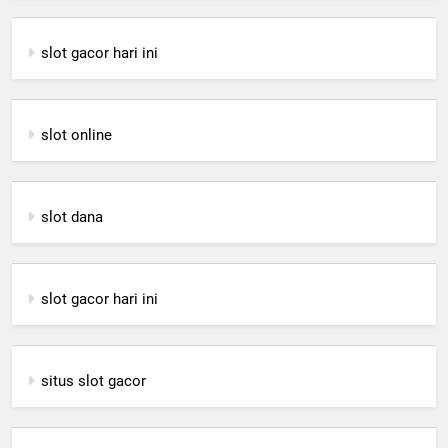
slot gacor hari ini
slot online
slot dana
slot gacor hari ini
situs slot gacor