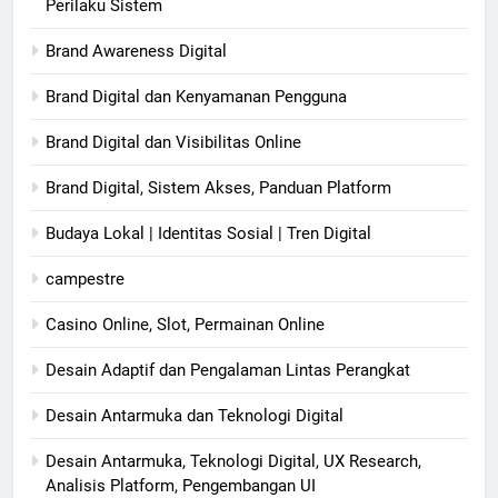
Perilaku Sistem
Brand Awareness Digital
Brand Digital dan Kenyamanan Pengguna
Brand Digital dan Visibilitas Online
Brand Digital, Sistem Akses, Panduan Platform
Budaya Lokal | Identitas Sosial | Tren Digital
campestre
Casino Online, Slot, Permainan Online
Desain Adaptif dan Pengalaman Lintas Perangkat
Desain Antarmuka dan Teknologi Digital
Desain Antarmuka, Teknologi Digital, UX Research,
Analisis Platform, Pengembangan UI