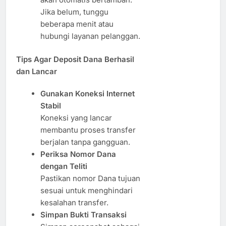
Jika belum, tunggu
beberapa menit atau
hubungi layanan pelanggan.
Tips Agar Deposit Dana Berhasil
dan Lancar
Gunakan Koneksi Internet
Stabil
Koneksi yang lancar
membantu proses transfer
berjalan tanpa gangguan.
Periksa Nomor Dana
dengan Teliti
Pastikan nomor Dana tujuan
sesuai untuk menghindari
kesalahan transfer.
Simpan Bukti Transaksi