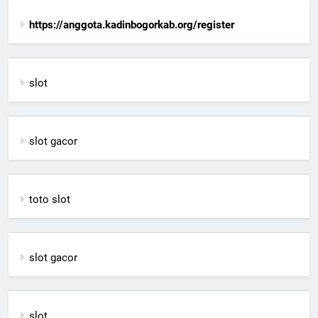
https://anggota.kadinbogorkab.org/register
slot
slot gacor
toto slot
slot gacor
slot