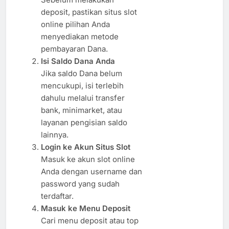
deposit, pastikan situs slot
online pilihan Anda
menyediakan metode
pembayaran Dana.
Isi Saldo Dana Anda
Jika saldo Dana belum
mencukupi, isi terlebih
dahulu melalui transfer
bank, minimarket, atau
layanan pengisian saldo
lainnya.
Login ke Akun Situs Slot
Masuk ke akun slot online
Anda dengan username dan
password yang sudah
terdaftar.
Masuk ke Menu Deposit
Cari menu deposit atau top