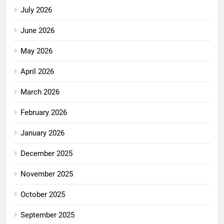
July 2026
June 2026
May 2026
April 2026
March 2026
February 2026
January 2026
December 2025
November 2025
October 2025
September 2025