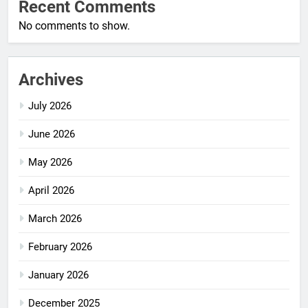
Recent Comments
No comments to show.
Archives
July 2026
June 2026
May 2026
April 2026
March 2026
February 2026
January 2026
December 2025