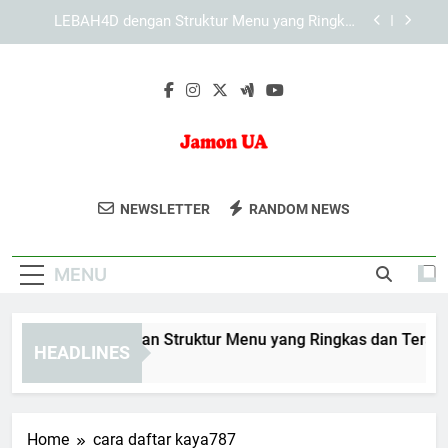
Skip
EDWINSLOT dengan Desain Responsif untuk
to
Berbagai Perangkat
content
LEBAH4D dengan Desain Responsif untuk
Berbagai Perangkat
EDWINSLOT dengan Struktur Menu yang Ringkas
dan Terarah
LEBAH4D dengan Struktur Menu yang Ringkas
dan Terarah
Jamon UA
Nikmati Jamon Iberico Berkualitas Dari
EDWINSLOT dengan Desain Responsif untuk
NEWSLETTER
RANDOM NEWS
Berbagai Perangkat
Jamonua. Produk Khas Spanyol Dengan
LEBAH4D dengan Desain Responsif untuk
Cita Rasa Autentik.
Berbagai Perangkat
MENU
DWINSLOT dengan Struktur Menu yang Ringkas dan Terarah
HEADLINES
Week Ago
Home
cara daftar kaya787