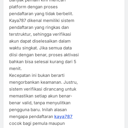
platform dengan proses
pendaftaran yang tidak berbelit.
Kaya787 dikenal memiliki sistem
pendaftaran yang ringkas dan
terstruktur, sehingga verifikasi
akun dapat diselesaikan dalam
waktu singkat. Jika semua data
diisi dengan benar, proses aktivasi
bahkan bisa selesai kurang dari 5
menit.
Kecepatan ini bukan berarti
mengorbankan keamanan. Justru,
sistem verifikasi dirancang untuk
memastikan setiap akun benar-
benar valid, tanpa menyulitkan
pengguna baru. Inilah alasan
mengapa pendaftaran
kaya787
cocok bagi pemula maupun