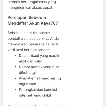
pemain berpengalaman yang
menginginkan akses cepat.
Persiapan Sebelum
Mendaftar Akun Kaya787
Sebelum memulai proses
pendaftaran, ada baiknya Anda
menyiapkan beberapa hal agar
verifikasi berjalan lancar:
Data pribadi yang masih
aktif dan valid
Nomor kontak yang bisa
dihubungi
Alamat email yang sering
digunakan
Perangkat dan koneksi
internet yang stabil