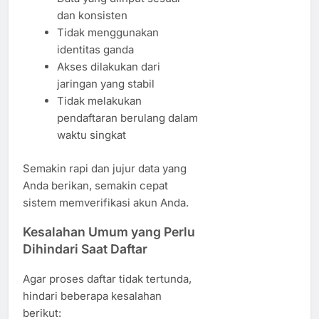
dan konsisten
Tidak menggunakan
identitas ganda
Akses dilakukan dari
jaringan yang stabil
Tidak melakukan
pendaftaran berulang dalam
waktu singkat
Semakin rapi dan jujur data yang
Anda berikan, semakin cepat
sistem memverifikasi akun Anda.
Kesalahan Umum yang Perlu
Dihindari Saat Daftar
Agar proses daftar tidak tertunda,
hindari beberapa kesalahan
berikut: