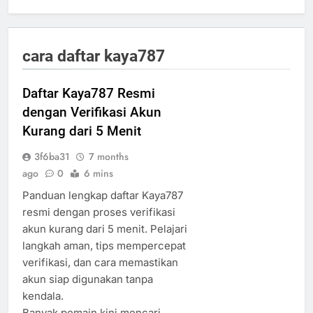
cara daftar kaya787
Daftar Kaya787 Resmi
dengan Verifikasi Akun
Kurang dari 5 Menit
3f6ba31
7 months
ago
0
6 mins
Panduan lengkap daftar Kaya787
resmi dengan proses verifikasi
akun kurang dari 5 menit. Pelajari
langkah aman, tips mempercepat
verifikasi, dan cara memastikan
akun siap digunakan tanpa
kendala.
Banyak pemain kini mencari