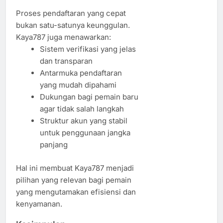
Proses pendaftaran yang cepat
bukan satu-satunya keunggulan.
Kaya787 juga menawarkan:
Sistem verifikasi yang jelas
dan transparan
Antarmuka pendaftaran
yang mudah dipahami
Dukungan bagi pemain baru
agar tidak salah langkah
Struktur akun yang stabil
untuk penggunaan jangka
panjang
Hal ini membuat Kaya787 menjadi
pilihan yang relevan bagi pemain
yang mengutamakan efisiensi dan
kenyamanan.