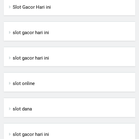
Slot Gacor Hari ini
slot gacor hari ini
slot gacor hari ini
slot online
slot dana
slot gacor hari ini