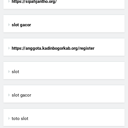
https://sipafijantho.org/
slot gacor
https://anggota.kadinbogorkab.org/register
slot
slot gacor
toto slot