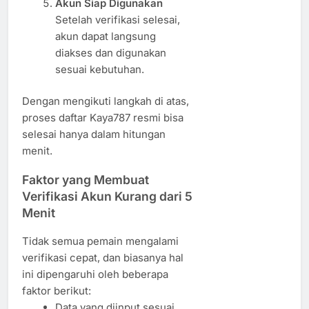
Akun Siap Digunakan
Setelah verifikasi selesai,
akun dapat langsung
diakses dan digunakan
sesuai kebutuhan.
Dengan mengikuti langkah di atas,
proses daftar Kaya787 resmi bisa
selesai hanya dalam hitungan
menit.
Faktor yang Membuat
Verifikasi Akun Kurang dari 5
Menit
Tidak semua pemain mengalami
verifikasi cepat, dan biasanya hal
ini dipengaruhi oleh beberapa
faktor berikut:
Data yang diinput sesuai