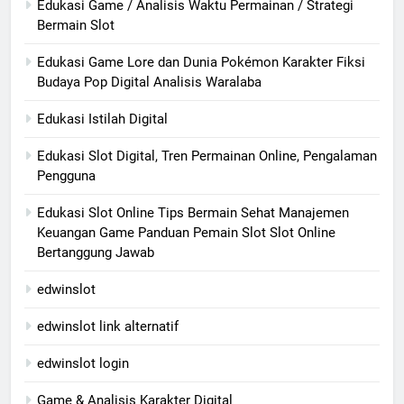
Edukasi Game / Analisis Waktu Permainan / Strategi
Bermain Slot
Edukasi Game Lore dan Dunia Pokémon Karakter Fiksi
Budaya Pop Digital Analisis Waralaba
Edukasi Istilah Digital
Edukasi Slot Digital, Tren Permainan Online, Pengalaman
Pengguna
Edukasi Slot Online Tips Bermain Sehat Manajemen
Keuangan Game Panduan Pemain Slot Slot Online
Bertanggung Jawab
edwinslot
edwinslot link alternatif
edwinslot login
Game & Analisis Karakter Digital