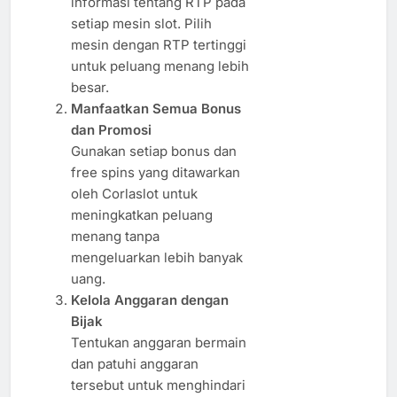
informasi tentang RTP pada
setiap mesin slot. Pilih
mesin dengan RTP tertinggi
untuk peluang menang lebih
besar.
Manfaatkan Semua Bonus
dan Promosi
Gunakan setiap bonus dan
free spins yang ditawarkan
oleh Corlaslot untuk
meningkatkan peluang
menang tanpa
mengeluarkan lebih banyak
uang.
Kelola Anggaran dengan
Bijak
Tentukan anggaran bermain
dan patuhi anggaran
tersebut untuk menghindari