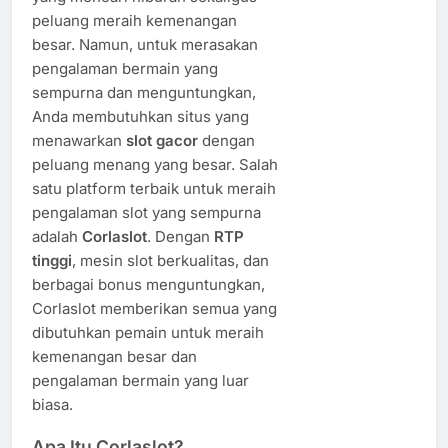
peluang meraih kemenangan
besar. Namun, untuk merasakan
pengalaman bermain yang
sempurna dan menguntungkan,
Anda membutuhkan situs yang
menawarkan
slot gacor
dengan
peluang menang yang besar. Salah
satu platform terbaik untuk meraih
pengalaman slot yang sempurna
adalah
Corlaslot
. Dengan
RTP
tinggi
, mesin slot berkualitas, dan
berbagai bonus menguntungkan,
Corlaslot memberikan semua yang
dibutuhkan pemain untuk meraih
kemenangan besar dan
pengalaman bermain yang luar
biasa.
Apa Itu Corlaslot?