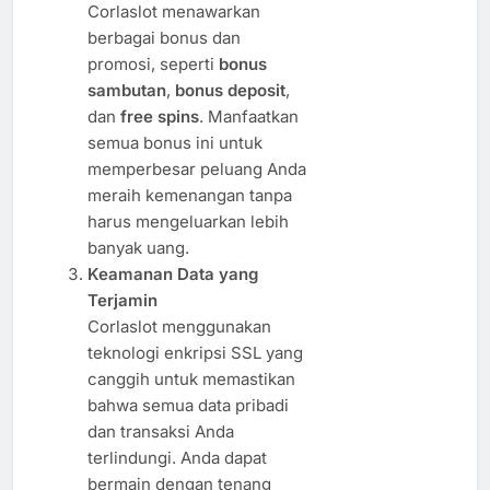
Corlaslot menawarkan
berbagai bonus dan
promosi, seperti
bonus
sambutan
,
bonus deposit
,
dan
free spins
. Manfaatkan
semua bonus ini untuk
memperbesar peluang Anda
meraih kemenangan tanpa
harus mengeluarkan lebih
banyak uang.
Keamanan Data yang
Terjamin
Corlaslot menggunakan
teknologi enkripsi SSL yang
canggih untuk memastikan
bahwa semua data pribadi
dan transaksi Anda
terlindungi. Anda dapat
bermain dengan tenang