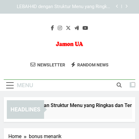
Skip
EDWINSLOT dengan Desain Responsif untuk
to
Berbagai Perangkat
content
LEBAH4D dengan Desain Responsif untuk
Berbagai Perangkat
EDWINSLOT dengan Struktur Menu yang Ringkas
dan Terarah
LEBAH4D dengan Struktur Menu yang Ringkas
dan Terarah
Jamon UA
Nikmati Jamon Iberico Berkualitas Dari
EDWINSLOT dengan Desain Responsif untuk
NEWSLETTER
RANDOM NEWS
Berbagai Perangkat
Jamonua. Produk Khas Spanyol Dengan
LEBAH4D dengan Desain Responsif untuk
Cita Rasa Autentik.
Berbagai Perangkat
MENU
DWINSLOT dengan Struktur Menu yang Ringkas dan Terarah
HEADLINES
Weeks Ago
Home
bonus menarik