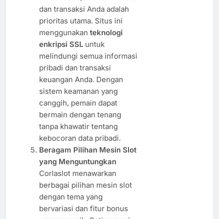
dan transaksi Anda adalah
prioritas utama. Situs ini
menggunakan
teknologi
enkripsi SSL
untuk
melindungi semua informasi
pribadi dan transaksi
keuangan Anda. Dengan
sistem keamanan yang
canggih, pemain dapat
bermain dengan tenang
tanpa khawatir tentang
kebocoran data pribadi.
Beragam Pilihan Mesin Slot
yang Menguntungkan
Corlaslot menawarkan
berbagai pilihan mesin slot
dengan tema yang
bervariasi dan fitur bonus