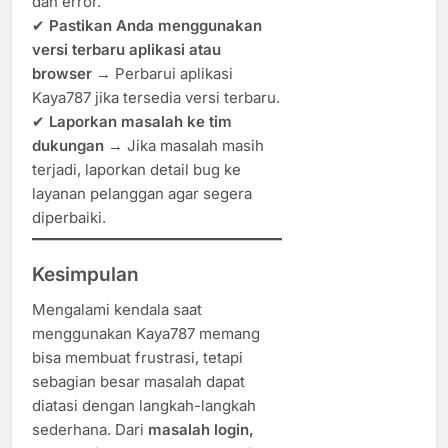
dan error.
✔
Pastikan Anda menggunakan
versi terbaru aplikasi atau
browser
→ Perbarui aplikasi
Kaya787 jika tersedia versi terbaru.
✔
Laporkan masalah ke tim
dukungan
→ Jika masalah masih
terjadi, laporkan detail bug ke
layanan pelanggan agar segera
diperbaiki.
Kesimpulan
Mengalami kendala saat
menggunakan Kaya787 memang
bisa membuat frustrasi, tetapi
sebagian besar masalah dapat
diatasi dengan langkah-langkah
sederhana. Dari
masalah login,