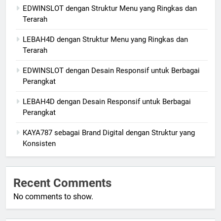
EDWINSLOT dengan Struktur Menu yang Ringkas dan
Terarah
LEBAH4D dengan Struktur Menu yang Ringkas dan
Terarah
EDWINSLOT dengan Desain Responsif untuk Berbagai
Perangkat
LEBAH4D dengan Desain Responsif untuk Berbagai
Perangkat
KAYA787 sebagai Brand Digital dengan Struktur yang
Konsisten
Recent Comments
No comments to show.