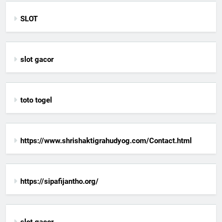
SLOT
slot gacor
toto togel
https://www.shrishaktigrahudyog.com/Contact.html
https://sipafijantho.org/