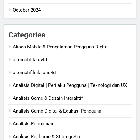
October 2024
Categories
Akses Mobile & Pengalaman Pengguna Digital
alternatif laris4d
alternatif link laris4d
Analisis Digital | Perilaku Pengguna | Teknologi dan UX
Analisis Game & Desain Interaktif
Analisis Game Digital & Edukasi Pengguna
Analisis Permainan
Analisis Real-time & Strategi Slot