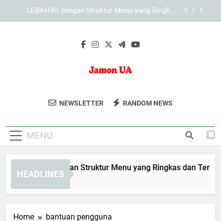
Skip
EDWINSLOT dengan Desain Responsif untuk
to
Berbagai Perangkat
content
LEBAH4D dengan Desain Responsif untuk
Berbagai Perangkat
EDWINSLOT dengan Struktur Menu yang Ringkas
dan Terarah
LEBAH4D dengan Struktur Menu yang Ringkas
dan Terarah
Jamon UA
Nikmati Jamon Iberico Berkualitas Dari
EDWINSLOT dengan Desain Responsif untuk
NEWSLETTER
RANDOM NEWS
Berbagai Perangkat
Jamonua. Produk Khas Spanyol Dengan
LEBAH4D dengan Desain Responsif untuk
Cita Rasa Autentik.
Berbagai Perangkat
MENU
DWINSLOT dengan Struktur Menu yang Ringkas dan Terarah
HEADLINES
Weeks Ago
Home
bantuan pengguna