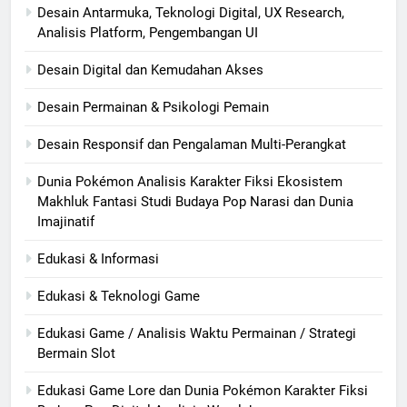
Desain Antarmuka, Teknologi Digital, UX Research,
Analisis Platform, Pengembangan UI
Desain Digital dan Kemudahan Akses
Desain Permainan & Psikologi Pemain
Desain Responsif dan Pengalaman Multi-Perangkat
Dunia Pokémon Analisis Karakter Fiksi Ekosistem
Makhluk Fantasi Studi Budaya Pop Narasi dan Dunia
Imajinatif
Edukasi & Informasi
Edukasi & Teknologi Game
Edukasi Game / Analisis Waktu Permainan / Strategi
Bermain Slot
Edukasi Game Lore dan Dunia Pokémon Karakter Fiksi