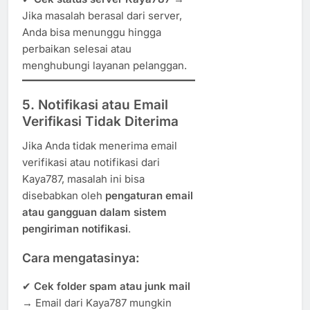
Jika masalah berasal dari server,
Anda bisa menunggu hingga
perbaikan selesai atau
menghubungi layanan pelanggan.
5. Notifikasi atau Email
Verifikasi Tidak Diterima
Jika Anda tidak menerima email
verifikasi atau notifikasi dari
Kaya787, masalah ini bisa
disebabkan oleh
pengaturan email
atau gangguan dalam sistem
pengiriman notifikasi
.
Cara mengatasinya:
✔
Cek folder spam atau junk mail
→ Email dari Kaya787 mungkin