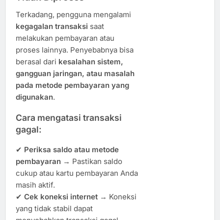
Terkadang, pengguna mengalami
kegagalan transaksi
saat
melakukan pembayaran atau
proses lainnya. Penyebabnya bisa
berasal dari
kesalahan sistem,
gangguan jaringan, atau masalah
pada metode pembayaran yang
digunakan
.
Cara mengatasi transaksi
gagal:
✔
Periksa saldo atau metode
pembayaran
→ Pastikan saldo
cukup atau kartu pembayaran Anda
masih aktif.
✔
Cek koneksi internet
→ Koneksi
yang tidak stabil dapat