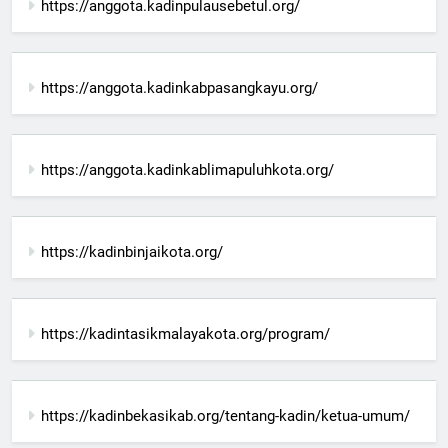
https://anggota.kadinpulausebetul.org/
https://anggota.kadinkabpasangkayu.org/
https://anggota.kadinkablimapuluhkota.org/
https://kadinbinjaikota.org/
https://kadintasikmalayakota.org/program/
https://kadinbekasikab.org/tentang-kadin/ketua-umum/