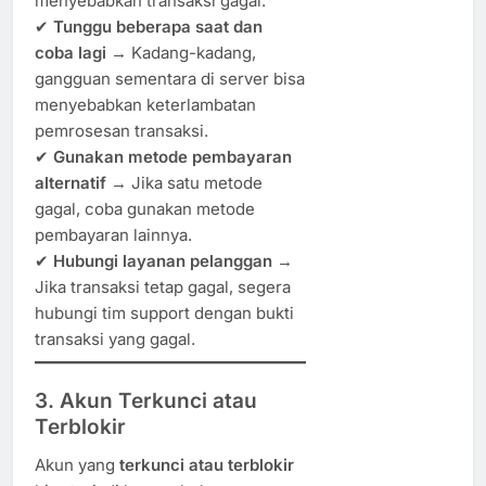
menyebabkan transaksi gagal.
✔
Tunggu beberapa saat dan
coba lagi
→ Kadang-kadang,
gangguan sementara di server bisa
menyebabkan keterlambatan
pemrosesan transaksi.
✔
Gunakan metode pembayaran
alternatif
→ Jika satu metode
gagal, coba gunakan metode
pembayaran lainnya.
✔
Hubungi layanan pelanggan
→
Jika transaksi tetap gagal, segera
hubungi tim support dengan bukti
transaksi yang gagal.
3. Akun Terkunci atau
Terblokir
Akun yang
terkunci atau terblokir