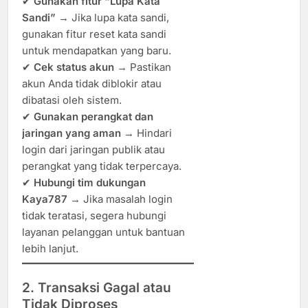
✔
Gunakan fitur “Lupa Kata
Sandi”
→ Jika lupa kata sandi,
gunakan fitur reset kata sandi
untuk mendapatkan yang baru.
✔
Cek status akun
→ Pastikan
akun Anda tidak diblokir atau
dibatasi oleh sistem.
✔
Gunakan perangkat dan
jaringan yang aman
→ Hindari
login dari jaringan publik atau
perangkat yang tidak terpercaya.
✔
Hubungi tim dukungan
Kaya787
→ Jika masalah login
tidak teratasi, segera hubungi
layanan pelanggan untuk bantuan
lebih lanjut.
2. Transaksi Gagal atau
Tidak Diproses