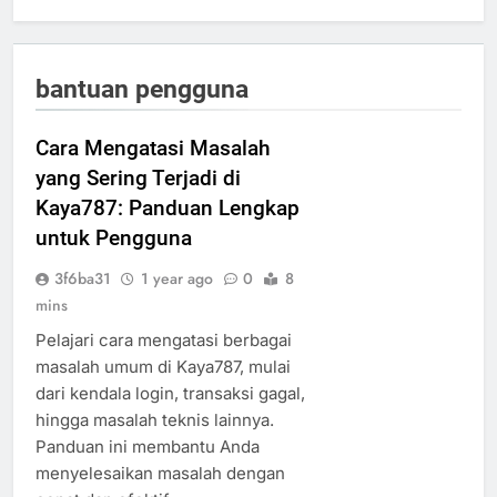
bantuan pengguna
Cara Mengatasi Masalah
yang Sering Terjadi di
Kaya787: Panduan Lengkap
untuk Pengguna
3f6ba31
1 year ago
0
8
mins
Pelajari cara mengatasi berbagai
masalah umum di Kaya787, mulai
dari kendala login, transaksi gagal,
hingga masalah teknis lainnya.
Panduan ini membantu Anda
menyelesaikan masalah dengan