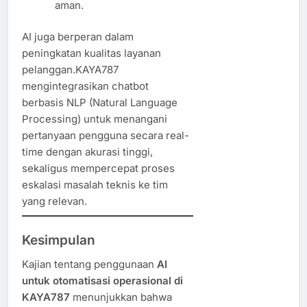
aman.
AI juga berperan dalam
peningkatan kualitas layanan
pelanggan.KAYA787
mengintegrasikan chatbot
berbasis NLP (Natural Language
Processing) untuk menangani
pertanyaan pengguna secara real-
time dengan akurasi tinggi,
sekaligus mempercepat proses
eskalasi masalah teknis ke tim
yang relevan.
Kesimpulan
Kajian tentang penggunaan
AI
untuk otomatisasi operasional di
KAYA787
menunjukkan bahwa