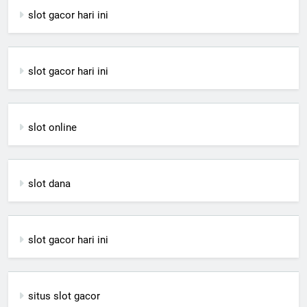
slot gacor hari ini
slot gacor hari ini
slot online
slot dana
slot gacor hari ini
situs slot gacor