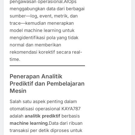
pengawasan operasional.AIOps
menggabungkan data dari berbagai
sumber—log, event, metrik, dan
trace—kemudian menerapkan
model machine learning untuk
mengidentifikasi pola yang tidak
normal dan memberikan
rekomendasi korektif secara real-
time.
Penerapan Analitik
Prediktif dan Pembelajaran
Mesin
Salah satu aspek penting dalam
otomatisasi operasional KAYA787
adalah
analitik prediktif
berbasis
machine learning
.Data dari ribuan
transaksi per detik diproses untuk