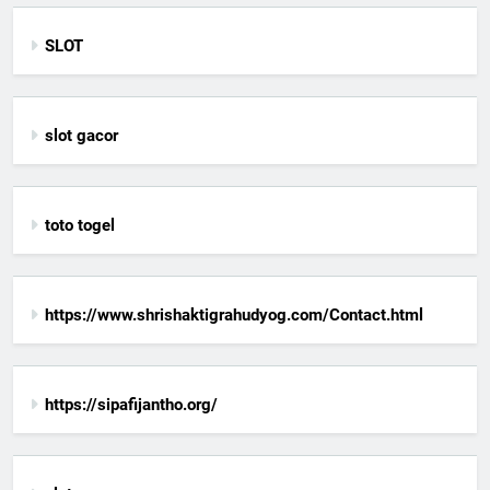
SLOT
slot gacor
toto togel
https://www.shrishaktigrahudyog.com/Contact.html
https://sipafijantho.org/