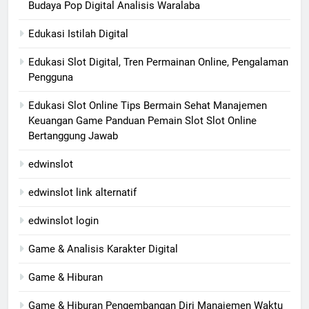
Budaya Pop Digital Analisis Waralaba
Edukasi Istilah Digital
Edukasi Slot Digital, Tren Permainan Online, Pengalaman
Pengguna
Edukasi Slot Online Tips Bermain Sehat Manajemen
Keuangan Game Panduan Pemain Slot Slot Online
Bertanggung Jawab
edwinslot
edwinslot link alternatif
edwinslot login
Game & Analisis Karakter Digital
Game & Hiburan
Game & Hiburan Pengembangan Diri Manajemen Waktu