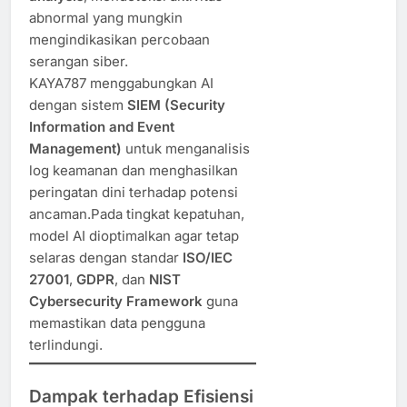
abnormal yang mungkin
mengindikasikan percobaan
serangan siber.
KAYA787 menggabungkan AI
dengan sistem
SIEM (Security
Information and Event
Management)
untuk menganalisis
log keamanan dan menghasilkan
peringatan dini terhadap potensi
ancaman.Pada tingkat kepatuhan,
model AI dioptimalkan agar tetap
selaras dengan standar
ISO/IEC
27001
,
GDPR
, dan
NIST
Cybersecurity Framework
guna
memastikan data pengguna
terlindungi.
Dampak terhadap Efisiensi