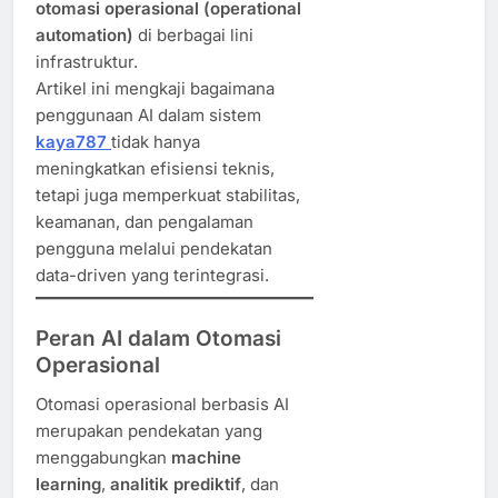
otomasi operasional (operational
automation)
di berbagai lini
infrastruktur.
Artikel ini mengkaji bagaimana
penggunaan AI dalam sistem
kaya787
tidak hanya
meningkatkan efisiensi teknis,
tetapi juga memperkuat stabilitas,
keamanan, dan pengalaman
pengguna melalui pendekatan
data-driven yang terintegrasi.
Peran AI dalam Otomasi
Operasional
Otomasi operasional berbasis AI
merupakan pendekatan yang
menggabungkan
machine
learning
,
analitik prediktif
, dan