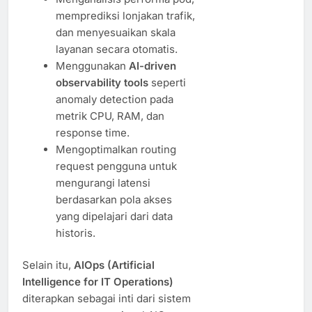
memprediksi lonjakan trafik,
dan menyesuaikan skala
layanan secara otomatis.
Menggunakan
AI-driven
observability tools
seperti
anomaly detection pada
metrik CPU, RAM, dan
response time.
Mengoptimalkan routing
request pengguna untuk
mengurangi latensi
berdasarkan pola akses
yang dipelajari dari data
historis.
Selain itu,
AIOps (Artificial
Intelligence for IT Operations)
diterapkan sebagai inti dari sistem