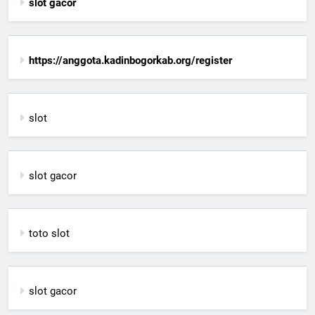
slot gacor
https://anggota.kadinbogorkab.org/register
slot
slot gacor
toto slot
slot gacor