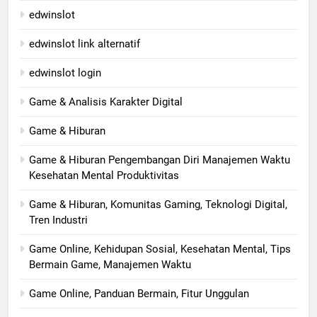
edwinslot
edwinslot link alternatif
edwinslot login
Game & Analisis Karakter Digital
Game & Hiburan
Game & Hiburan Pengembangan Diri Manajemen Waktu
Kesehatan Mental Produktivitas
Game & Hiburan, Komunitas Gaming, Teknologi Digital,
Tren Industri
Game Online, Kehidupan Sosial, Kesehatan Mental, Tips
Bermain Game, Manajemen Waktu
Game Online, Panduan Bermain, Fitur Unggulan