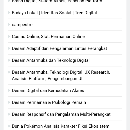
Brand Digital, Sistem Akses, Panduan Platform
Budaya Lokal | Identitas Sosial | Tren Digital
campestre
Casino Online, Slot, Permainan Online
Desain Adaptif dan Pengalaman Lintas Perangkat
Desain Antarmuka dan Teknologi Digital
Desain Antarmuka, Teknologi Digital, UX Research,
Analisis Platform, Pengembangan UI
Desain Digital dan Kemudahan Akses
Desain Permainan & Psikologi Pemain
Desain Responsif dan Pengalaman Multi-Perangkat
Dunia Pokémon Analisis Karakter Fiksi Ekosistem