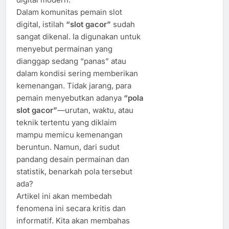
Dalam komunitas pemain slot
digital, istilah
“slot gacor”
sudah
sangat dikenal. Ia digunakan untuk
menyebut permainan yang
dianggap sedang “panas” atau
dalam kondisi sering memberikan
kemenangan. Tidak jarang, para
pemain menyebutkan adanya
“pola
slot gacor”
—urutan, waktu, atau
teknik tertentu yang diklaim
mampu memicu kemenangan
beruntun. Namun, dari sudut
pandang desain permainan dan
statistik, benarkah pola tersebut
ada?
Artikel ini akan membedah
fenomena ini secara kritis dan
informatif. Kita akan membahas