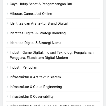
Gaya Hidup Sehat & Pengembangan Diri
Hiburan, Game, Judi Online
Identitas dan Arsitektur Brand Digital
Identitas Digital & Strategi Branding
Identitas Digital & Strategi Nama
Industri Game Digital, Inovasi Teknologi, Pengalaman
Pengguna, Ekosistem Digital Modern
Industri Perjudian
Infrastruktur & Arsitektur Sistem
Infrastruktur & Cloud Engineering
Infrastruktur & Observability