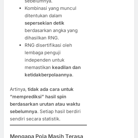
sebelumnya.
Kombinasi yang muncul
ditentukan dalam
sepersekian detik
berdasarkan angka yang
dihasilkan RNG.
RNG disertifikasi oleh
lembaga penguji
independen untuk
memastikan
keadilan dan
ketidakberpolaannya
.
Artinya,
tidak ada cara untuk
“memprediksi” hasil spin
berdasarkan urutan atau waktu
sebelumnya
. Setiap hasil berdiri
sendiri secara statistik.
Mengapa Pola Masih Terasa