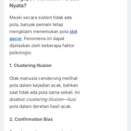
Nyata?
Meski secara sistem tidak ada
pola, banyak pemain tetap
mengklaim menemukan pola
slot
gacor
. Fenomena ini dapat
dijelaskan oleh beberapa faktor
psikologis:
1.
Clustering Illusion
Otak manusia cenderung melihat
pola dalam kejadian acak, bahkan
saat tidak ada pola sama sekali. Ini
disebut
clustering illusion
—ilusi
pola dalam deretan hasil acak.
2.
Confirmation Bias