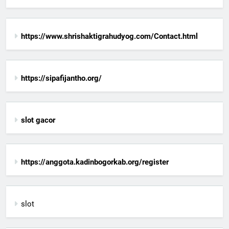
https://www.shrishaktigrahudyog.com/Contact.html
https://sipafijantho.org/
slot gacor
https://anggota.kadinbogorkab.org/register
slot