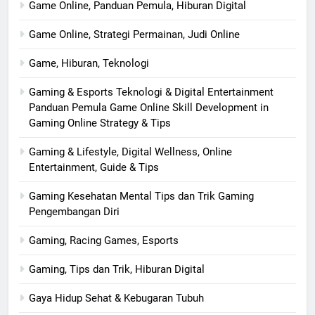
Game Online, Panduan Pemula, Hiburan Digital
Game Online, Strategi Permainan, Judi Online
Game, Hiburan, Teknologi
Gaming & Esports Teknologi & Digital Entertainment
Panduan Pemula Game Online Skill Development in
Gaming Online Strategy & Tips
Gaming & Lifestyle, Digital Wellness, Online
Entertainment, Guide & Tips
Gaming Kesehatan Mental Tips dan Trik Gaming
Pengembangan Diri
Gaming, Racing Games, Esports
Gaming, Tips dan Trik, Hiburan Digital
Gaya Hidup Sehat & Kebugaran Tubuh