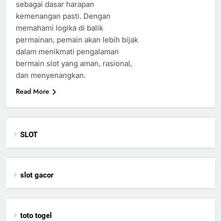
sebagai dasar harapan
kemenangan pasti. Dengan
memahami logika di balik
permainan, pemain akan lebih bijak
dalam menikmati pengalaman
bermain slot yang aman, rasional,
dan menyenangkan.
Read More
SLOT
slot gacor
toto togel