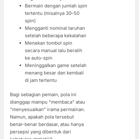
Bermain dengan jumlah spin
tertentu (misalnya 30–50
spin)
Mengganti nominal taruhan
setelah beberapa kekalahan
Menekan tombol spin
secara manual lalu beralih
ke auto-spin
Meninggalkan game setelah
menang besar dan kembali
di jam tertentu
Bagi sebagian pemain, pola ini
dianggap mampu “membaca” atau
“menyesuaikan” irama permainan.
Namun, apakah pola tersebut
benar-benar berdasar, atau hanya
persepsi yang dibentuk dari