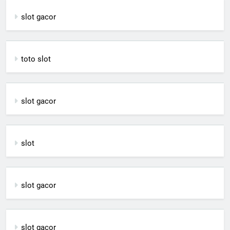
slot gacor
toto slot
slot gacor
slot
slot gacor
slot gacor