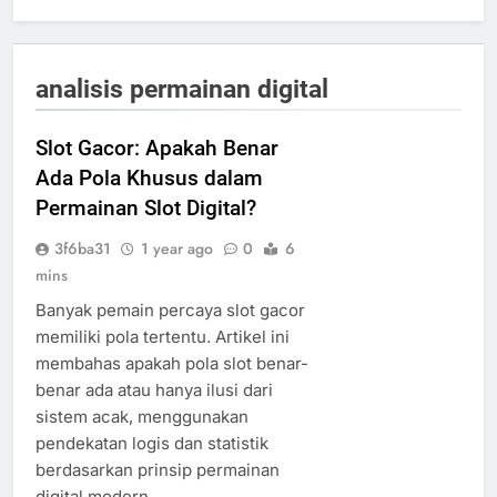
analisis permainan digital
Slot Gacor: Apakah Benar
Ada Pola Khusus dalam
Permainan Slot Digital?
3f6ba31
1 year ago
0
6
mins
Banyak pemain percaya slot gacor
memiliki pola tertentu. Artikel ini
membahas apakah pola slot benar-
benar ada atau hanya ilusi dari
sistem acak, menggunakan
pendekatan logis dan statistik
berdasarkan prinsip permainan
digital modern.