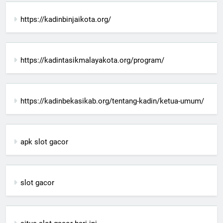
https://kadinbinjaikota.org/
https://kadintasikmalayakota.org/program/
https://kadinbekasikab.org/tentang-kadin/ketua-umum/
apk slot gacor
slot gacor