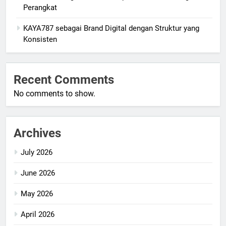
Perangkat
KAYA787 sebagai Brand Digital dengan Struktur yang
Konsisten
Recent Comments
No comments to show.
Archives
July 2026
June 2026
May 2026
April 2026