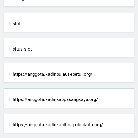
slot
situs slot
https://anggota.kadinpulausebetul.org/
https://anggota.kadinkabpasangkayu.org/
https://anggota.kadinkablimapuluhkota.org/