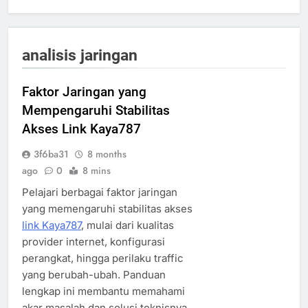
analisis jaringan
Faktor Jaringan yang
Mempengaruhi Stabilitas
Akses Link Kaya787
3f6ba31
8 months
ago
0
8 mins
Pelajari berbagai faktor jaringan
yang memengaruhi stabilitas akses
link Kaya787
, mulai dari kualitas
provider internet, konfigurasi
perangkat, hingga perilaku traffic
yang berubah-ubah. Panduan
lengkap ini membantu memahami
akar masalah dan solusi teknisnya.