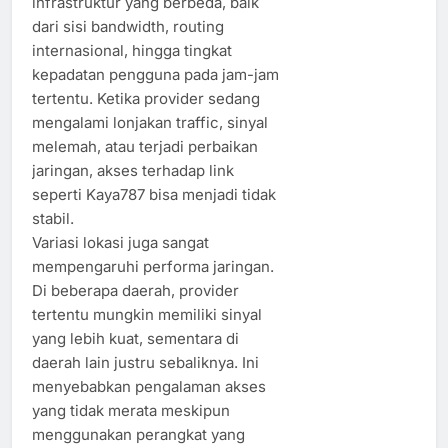
infrastruktur yang berbeda, baik
dari sisi bandwidth, routing
internasional, hingga tingkat
kepadatan pengguna pada jam-jam
tertentu. Ketika provider sedang
mengalami lonjakan traffic, sinyal
melemah, atau terjadi perbaikan
jaringan, akses terhadap link
seperti Kaya787 bisa menjadi tidak
stabil.
Variasi lokasi juga sangat
mempengaruhi performa jaringan.
Di beberapa daerah, provider
tertentu mungkin memiliki sinyal
yang lebih kuat, sementara di
daerah lain justru sebaliknya. Ini
menyebabkan pengalaman akses
yang tidak merata meskipun
menggunakan perangkat yang