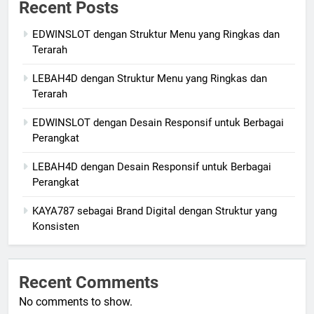
Recent Posts
EDWINSLOT dengan Struktur Menu yang Ringkas dan
Terarah
LEBAH4D dengan Struktur Menu yang Ringkas dan
Terarah
EDWINSLOT dengan Desain Responsif untuk Berbagai
Perangkat
LEBAH4D dengan Desain Responsif untuk Berbagai
Perangkat
KAYA787 sebagai Brand Digital dengan Struktur yang
Konsisten
Recent Comments
No comments to show.