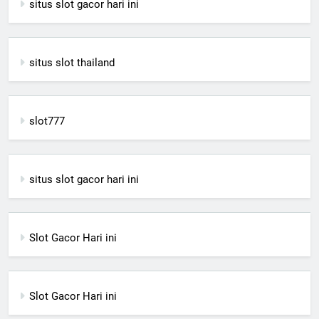
situs slot gacor hari ini
situs slot thailand
slot777
situs slot gacor hari ini
Slot Gacor Hari ini
Slot Gacor Hari ini