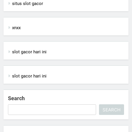
situs slot gacor
xnxx
slot gacor hari ini
slot gacor hari ini
Search
SEARCH