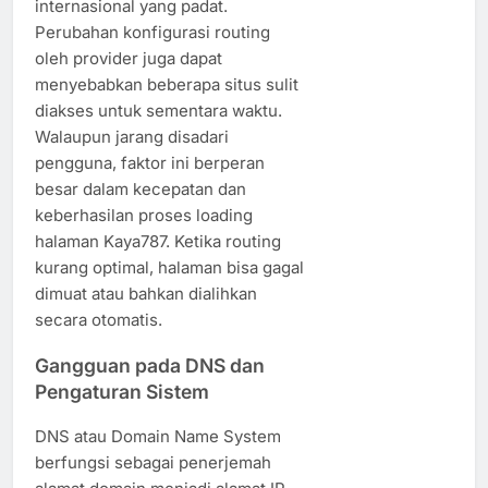
internasional yang padat.
Perubahan konfigurasi routing
oleh provider juga dapat
menyebabkan beberapa situs sulit
diakses untuk sementara waktu.
Walaupun jarang disadari
pengguna, faktor ini berperan
besar dalam kecepatan dan
keberhasilan proses loading
halaman Kaya787. Ketika routing
kurang optimal, halaman bisa gagal
dimuat atau bahkan dialihkan
secara otomatis.
Gangguan pada DNS dan
Pengaturan Sistem
DNS atau Domain Name System
berfungsi sebagai penerjemah