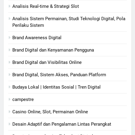
Analisis Real-time & Strategi Slot
Analisis Sistem Permainan, Studi Teknologi Digital, Pola
Perilaku Sistem
Brand Awareness Digital
Brand Digital dan Kenyamanan Pengguna
Brand Digital dan Visibilitas Online
Brand Digital, Sistem Akses, Panduan Platform
Budaya Lokal | Identitas Sosial | Tren Digital
campestre
Casino Online, Slot, Permainan Online
Desain Adaptif dan Pengalaman Lintas Perangkat