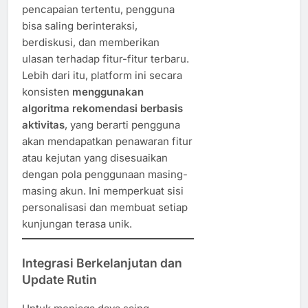
pencapaian tertentu, pengguna
bisa saling berinteraksi,
berdiskusi, dan memberikan
ulasan terhadap fitur-fitur terbaru.
Lebih dari itu, platform ini secara
konsisten
menggunakan
algoritma rekomendasi berbasis
aktivitas
, yang berarti pengguna
akan mendapatkan penawaran fitur
atau kejutan yang disesuaikan
dengan pola penggunaan masing-
masing akun. Ini memperkuat sisi
personalisasi dan membuat setiap
kunjungan terasa unik.
Integrasi Berkelanjutan dan
Update Rutin