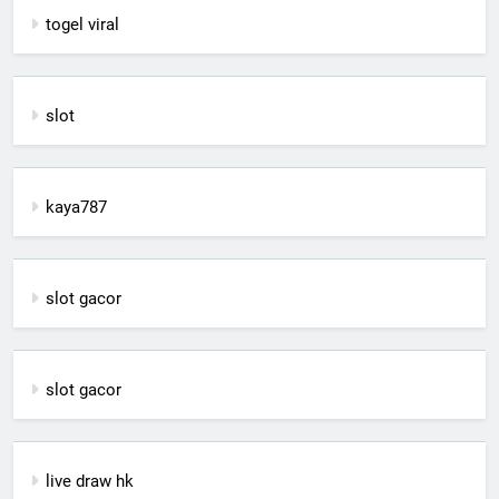
togel viral
slot
kaya787
slot gacor
slot gacor
live draw hk