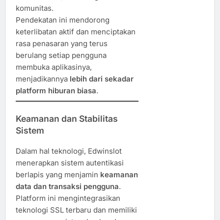
komunitas.
Pendekatan ini mendorong
keterlibatan aktif dan menciptakan
rasa penasaran yang terus
berulang setiap pengguna
membuka aplikasinya,
menjadikannya
lebih dari sekadar
platform hiburan biasa
.
Keamanan dan Stabilitas
Sistem
Dalam hal teknologi, Edwinslot
menerapkan sistem autentikasi
berlapis yang menjamin
keamanan
data dan transaksi pengguna
.
Platform ini mengintegrasikan
teknologi SSL terbaru dan memiliki