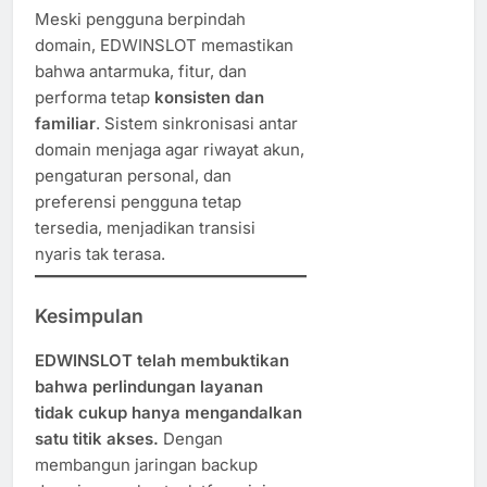
Meski pengguna berpindah
domain, EDWINSLOT memastikan
bahwa antarmuka, fitur, dan
performa tetap
konsisten dan
familiar
. Sistem sinkronisasi antar
domain menjaga agar riwayat akun,
pengaturan personal, dan
preferensi pengguna tetap
tersedia, menjadikan transisi
nyaris tak terasa.
Kesimpulan
EDWINSLOT telah membuktikan
bahwa perlindungan layanan
tidak cukup hanya mengandalkan
satu titik akses.
Dengan
membangun jaringan backup