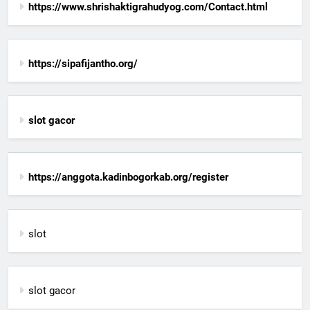
https://www.shrishaktigrahudyog.com/Contact.html
https://sipafijantho.org/
slot gacor
https://anggota.kadinbogorkab.org/register
slot
slot gacor