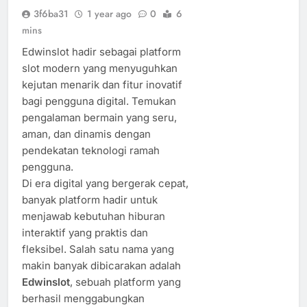
3f6ba31
1 year ago
0
6
mins
Edwinslot hadir sebagai platform
slot modern yang menyuguhkan
kejutan menarik dan fitur inovatif
bagi pengguna digital. Temukan
pengalaman bermain yang seru,
aman, dan dinamis dengan
pendekatan teknologi ramah
pengguna.
Di era digital yang bergerak cepat,
banyak platform hadir untuk
menjawab kebutuhan hiburan
interaktif yang praktis dan
fleksibel. Salah satu nama yang
makin banyak dibicarakan adalah
Edwinslot
, sebuah platform yang
berhasil menggabungkan