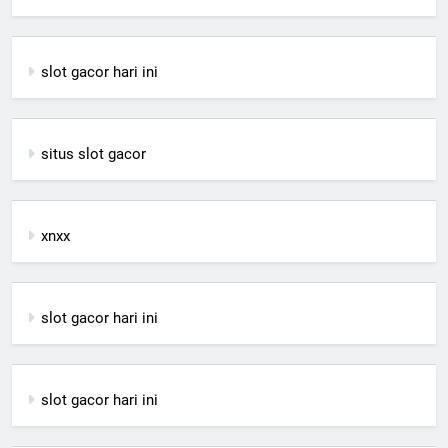
slot gacor hari ini
situs slot gacor
xnxx
slot gacor hari ini
slot gacor hari ini