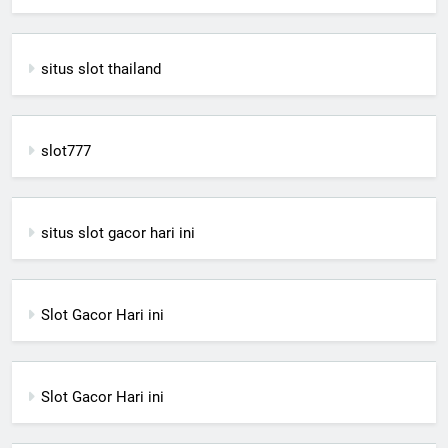
situs slot thailand
slot777
situs slot gacor hari ini
Slot Gacor Hari ini
Slot Gacor Hari ini