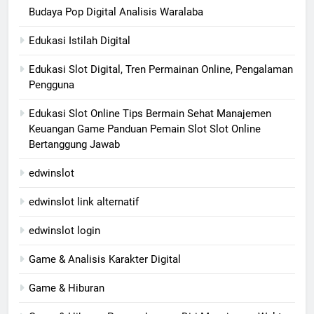
Budaya Pop Digital Analisis Waralaba
Edukasi Istilah Digital
Edukasi Slot Digital, Tren Permainan Online, Pengalaman
Pengguna
Edukasi Slot Online Tips Bermain Sehat Manajemen
Keuangan Game Panduan Pemain Slot Slot Online
Bertanggung Jawab
edwinslot
edwinslot link alternatif
edwinslot login
Game & Analisis Karakter Digital
Game & Hiburan