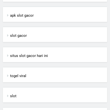
apk slot gacor
slot gacor
situs slot gacor hari ini
togel viral
slot