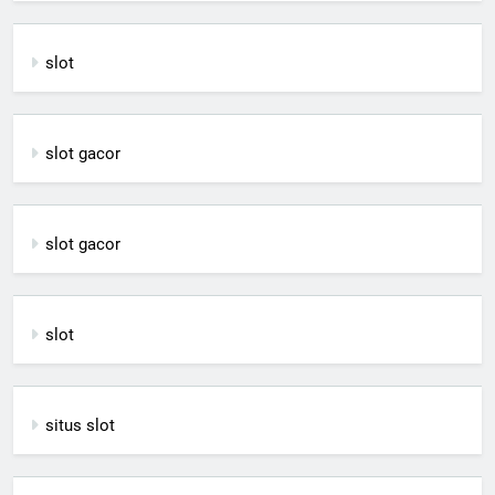
slot
slot gacor
slot gacor
slot
situs slot