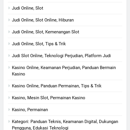
Judi Online, Slot
Judi Online, Slot Online, Hiburan
Judi Online, Slot, Kemenangan Slot
Judi Online, Slot, Tips & Trik
Judi Slot Online, Teknologi Perjudian, Platform Judi
Kasino Online, Keamanan Perjudian, Panduan Bermain
Kasino
Kasino Online, Panduan Permainan, Tips & Trik
Kasino, Mesin Slot, Permainan Kasino
Kasino, Permainan
Kategori: Panduan Teknis, Keamanan Digital, Dukungan
Pengguna, Edukasi Teknologi