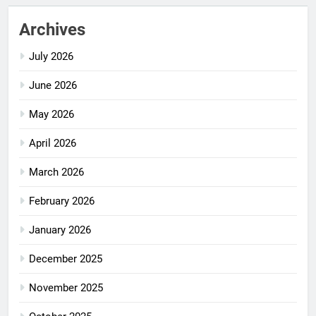
Archives
July 2026
June 2026
May 2026
April 2026
March 2026
February 2026
January 2026
December 2025
November 2025