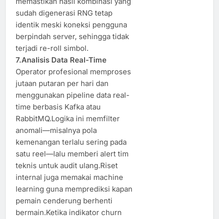
memastikan hasil kombinasi yang
sudah digenerasi RNG tetap
identik meski koneksi pengguna
berpindah server, sehingga tidak
terjadi re-roll simbol.
7.Analisis Data Real-Time
Operator profesional memproses
jutaan putaran per hari dan
menggunakan pipeline data real-
time berbasis Kafka atau
RabbitMQ.Logika ini memfilter
anomali—misalnya pola
kemenangan terlalu sering pada
satu reel—lalu memberi alert tim
teknis untuk audit ulang.Riset
internal juga memakai machine
learning guna memprediksi kapan
pemain cenderung berhenti
bermain.Ketika indikator churn