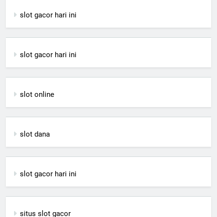
slot gacor hari ini
slot gacor hari ini
slot online
slot dana
slot gacor hari ini
situs slot gacor