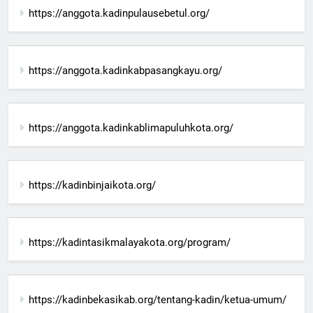
https://anggota.kadinpulausebetul.org/
https://anggota.kadinkabpasangkayu.org/
https://anggota.kadinkablimapuluhkota.org/
https://kadinbinjaikota.org/
https://kadintasikmalayakota.org/program/
https://kadinbekasikab.org/tentang-kadin/ketua-umum/