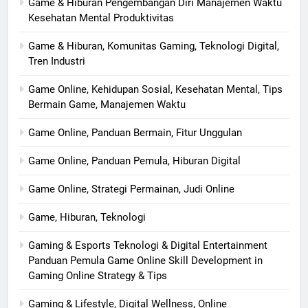
Game & Hiburan Pengembangan Diri Manajemen Waktu
Kesehatan Mental Produktivitas
Game & Hiburan, Komunitas Gaming, Teknologi Digital,
Tren Industri
Game Online, Kehidupan Sosial, Kesehatan Mental, Tips
Bermain Game, Manajemen Waktu
Game Online, Panduan Bermain, Fitur Unggulan
Game Online, Panduan Pemula, Hiburan Digital
Game Online, Strategi Permainan, Judi Online
Game, Hiburan, Teknologi
Gaming & Esports Teknologi & Digital Entertainment
Panduan Pemula Game Online Skill Development in
Gaming Online Strategy & Tips
Gaming & Lifestyle, Digital Wellness, Online