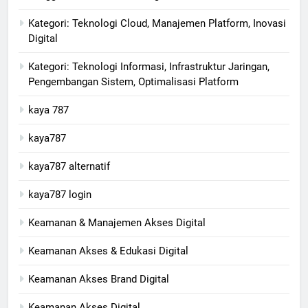
Kategori: Teknologi Cloud, Manajemen Platform, Inovasi
Digital
Kategori: Teknologi Informasi, Infrastruktur Jaringan,
Pengembangan Sistem, Optimalisasi Platform
kaya 787
kaya787
kaya787 alternatif
kaya787 login
Keamanan & Manajemen Akses Digital
Keamanan Akses & Edukasi Digital
Keamanan Akses Brand Digital
Keamanan Akses Digital