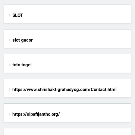
SLOT
slot gacor
toto togel
https://www.shrishaktigrahudyog.com/Contact.html
https://sipafijantho.org/