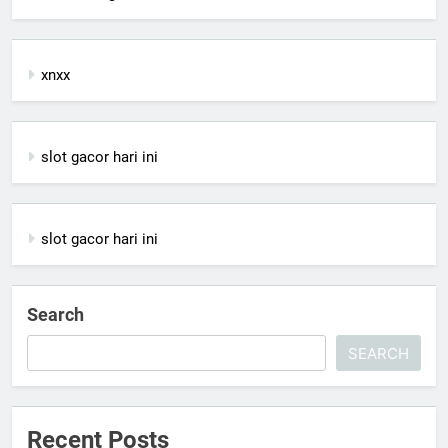
xnxx
slot gacor hari ini
slot gacor hari ini
Search
SEARCH
Recent Posts