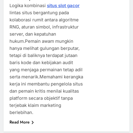
Logika kombinasi
situs slot gacor
lintas situs bergantung pada
kolaborasi rumit antara algoritme
RNG, aturan simbol, infrastruktur
server, dan kepatuhan
hukum.Pemain awam mungkin
hanya melihat gulungan berputar,
tetapi di baliknya terdapat jutaan
baris kode dan kebijakan audit
yang menjaga permainan tetap adil
serta menarik.Memahami kerangka
kerja ini membantu pengelola situs
dan pemain kritis menilai kualitas
platform secara objektif tanpa
terjebak klaim marketing
berlebihan.
Read More