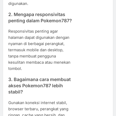
digunakan.
2. Mengapa responsivitas
penting dalam Pokemon787?
Responsivitas penting agar
halaman dapat digunakan dengan
nyaman di berbagai perangkat,
termasuk mobile dan desktop,
tanpa membuat pengguna
kesulitan membaca atau menekan
tombol.
3. Bagaimana cara membuat
akses Pokemon787 lebih
stabil?
Gunakan koneksi internet stabil,
browser terbaru, perangkat yang
ringan, cache yang bersih, dan