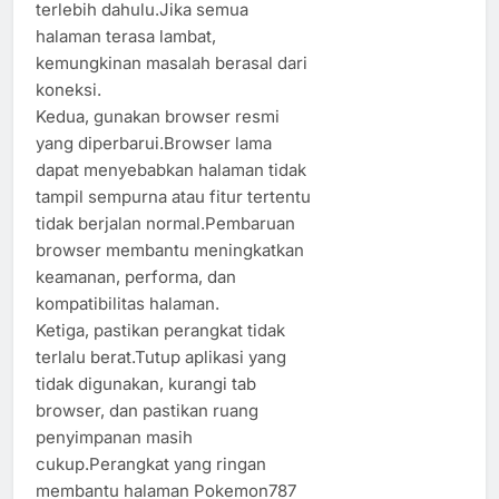
terlebih dahulu.Jika semua
halaman terasa lambat,
kemungkinan masalah berasal dari
koneksi.
Kedua, gunakan browser resmi
yang diperbarui.Browser lama
dapat menyebabkan halaman tidak
tampil sempurna atau fitur tertentu
tidak berjalan normal.Pembaruan
browser membantu meningkatkan
keamanan, performa, dan
kompatibilitas halaman.
Ketiga, pastikan perangkat tidak
terlalu berat.Tutup aplikasi yang
tidak digunakan, kurangi tab
browser, dan pastikan ruang
penyimpanan masih
cukup.Perangkat yang ringan
membantu halaman Pokemon787