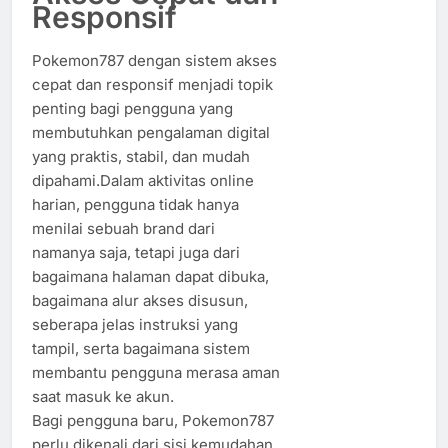
Responsif
Pokemon787 dengan sistem akses
cepat dan responsif menjadi topik
penting bagi pengguna yang
membutuhkan pengalaman digital
yang praktis, stabil, dan mudah
dipahami.Dalam aktivitas online
harian, pengguna tidak hanya
menilai sebuah brand dari
namanya saja, tetapi juga dari
bagaimana halaman dapat dibuka,
bagaimana alur akses disusun,
seberapa jelas instruksi yang
tampil, serta bagaimana sistem
membantu pengguna merasa aman
saat masuk ke akun.
Bagi pengguna baru, Pokemon787
perlu dikenali dari sisi kemudahan