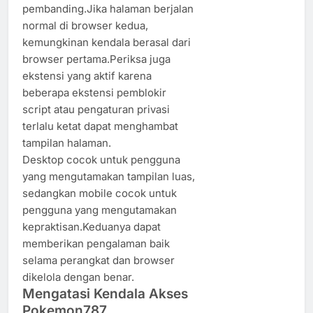
pembanding.Jika halaman berjalan
normal di browser kedua,
kemungkinan kendala berasal dari
browser pertama.Periksa juga
ekstensi yang aktif karena
beberapa ekstensi pemblokir
script atau pengaturan privasi
terlalu ketat dapat menghambat
tampilan halaman.
Desktop cocok untuk pengguna
yang mengutamakan tampilan luas,
sedangkan mobile cocok untuk
pengguna yang mengutamakan
kepraktisan.Keduanya dapat
memberikan pengalaman baik
selama perangkat dan browser
dikelola dengan benar.
Mengatasi Kendala Akses
Pokemon787