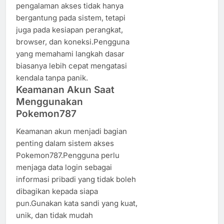
pengalaman akses tidak hanya
bergantung pada sistem, tetapi
juga pada kesiapan perangkat,
browser, dan koneksi.Pengguna
yang memahami langkah dasar
biasanya lebih cepat mengatasi
kendala tanpa panik.
Keamanan Akun Saat
Menggunakan
Pokemon787
Keamanan akun menjadi bagian
penting dalam sistem akses
Pokemon787.Pengguna perlu
menjaga data login sebagai
informasi pribadi yang tidak boleh
dibagikan kepada siapa
pun.Gunakan kata sandi yang kuat,
unik, dan tidak mudah