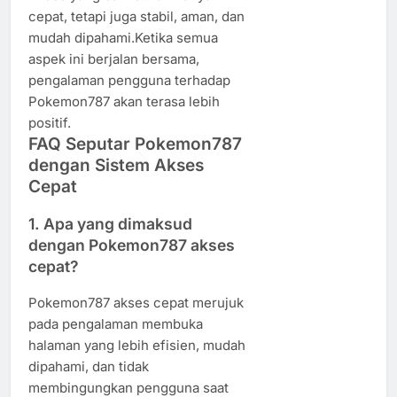
cepat, tetapi juga stabil, aman, dan
mudah dipahami.Ketika semua
aspek ini berjalan bersama,
pengalaman pengguna terhadap
Pokemon787 akan terasa lebih
positif.
FAQ Seputar Pokemon787
dengan Sistem Akses
Cepat
1. Apa yang dimaksud
dengan Pokemon787 akses
cepat?
Pokemon787 akses cepat merujuk
pada pengalaman membuka
halaman yang lebih efisien, mudah
dipahami, dan tidak
membingungkan pengguna saat