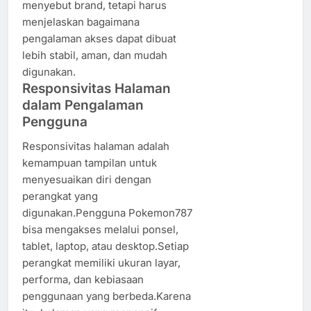
menyebut brand, tetapi harus
menjelaskan bagaimana
pengalaman akses dapat dibuat
lebih stabil, aman, dan mudah
digunakan.
Responsivitas Halaman
dalam Pengalaman
Pengguna
Responsivitas halaman adalah
kemampuan tampilan untuk
menyesuaikan diri dengan
perangkat yang
digunakan.Pengguna Pokemon787
bisa mengakses melalui ponsel,
tablet, laptop, atau desktop.Setiap
perangkat memiliki ukuran layar,
performa, dan kebiasaan
penggunaan yang berbeda.Karena