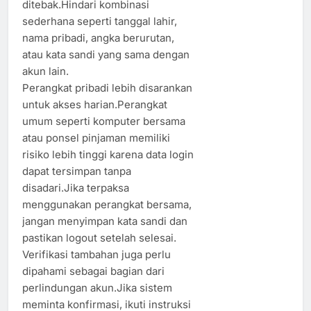
ditebak.Hindari kombinasi
sederhana seperti tanggal lahir,
nama pribadi, angka berurutan,
atau kata sandi yang sama dengan
akun lain.
Perangkat pribadi lebih disarankan
untuk akses harian.Perangkat
umum seperti komputer bersama
atau ponsel pinjaman memiliki
risiko lebih tinggi karena data login
dapat tersimpan tanpa
disadari.Jika terpaksa
menggunakan perangkat bersama,
jangan menyimpan kata sandi dan
pastikan logout setelah selesai.
Verifikasi tambahan juga perlu
dipahami sebagai bagian dari
perlindungan akun.Jika sistem
meminta konfirmasi, ikuti instruksi