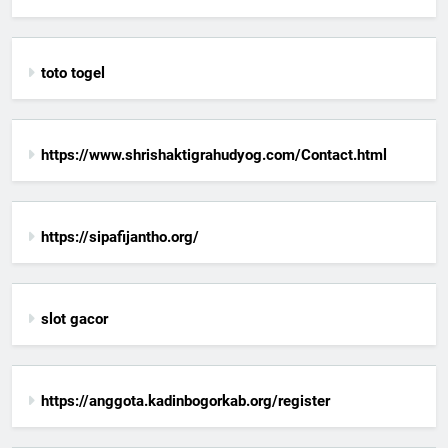
toto togel
https://www.shrishaktigrahudyog.com/Contact.html
https://sipafijantho.org/
slot gacor
https://anggota.kadinbogorkab.org/register