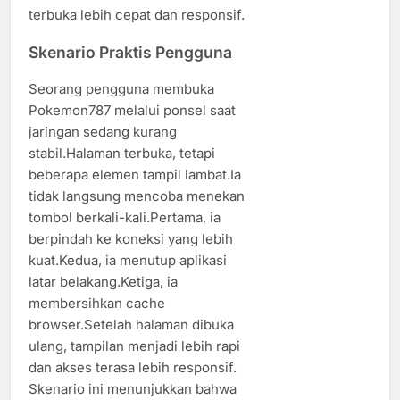
terbuka lebih cepat dan responsif.
Skenario Praktis Pengguna
Seorang pengguna membuka
Pokemon787 melalui ponsel saat
jaringan sedang kurang
stabil.Halaman terbuka, tetapi
beberapa elemen tampil lambat.Ia
tidak langsung mencoba menekan
tombol berkali-kali.Pertama, ia
berpindah ke koneksi yang lebih
kuat.Kedua, ia menutup aplikasi
latar belakang.Ketiga, ia
membersihkan cache
browser.Setelah halaman dibuka
ulang, tampilan menjadi lebih rapi
dan akses terasa lebih responsif.
Skenario ini menunjukkan bahwa