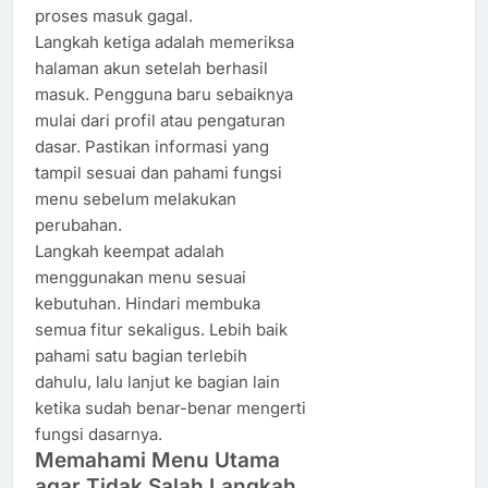
proses masuk gagal.
Langkah ketiga adalah memeriksa
halaman akun setelah berhasil
masuk. Pengguna baru sebaiknya
mulai dari profil atau pengaturan
dasar. Pastikan informasi yang
tampil sesuai dan pahami fungsi
menu sebelum melakukan
perubahan.
Langkah keempat adalah
menggunakan menu sesuai
kebutuhan. Hindari membuka
semua fitur sekaligus. Lebih baik
pahami satu bagian terlebih
dahulu, lalu lanjut ke bagian lain
ketika sudah benar-benar mengerti
fungsi dasarnya.
Memahami Menu Utama
agar Tidak Salah Langkah