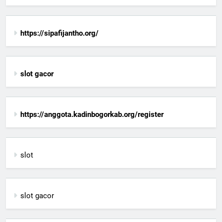
https://sipafijantho.org/
slot gacor
https://anggota.kadinbogorkab.org/register
slot
slot gacor