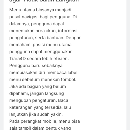
Menu utama biasanya menjadi
pusat navigasi bagi pengguna. Di
dalamnya, pengguna dapat
menemukan area akun, informasi,
pengaturan, serta bantuan. Dengan
memahami posisi menu utama,
pengguna dapat menggunakan
Tiara4D secara lebih efisien.
Pengguna baru sebaiknya
membiasakan diri membaca label
menu sebelum menekan tombol.
Jika ada bagian yang belum
dipahami, jangan langsung
mengubah pengaturan. Baca
keterangan yang tersedia, lalu
lanjutkan jika sudah yakin.
Pada perangkat mobile, menu bisa
saja tampil dalam bentuk yang