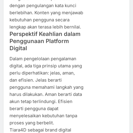
dengan pengulangan kata kunci
berlebihan. Konten yang menjawab
kebutuhan pengguna secara
lengkap akan terasa lebih bernilai.
Perspektif Keahlian dalam
Penggunaan Platform
Digital
Dalam pengelolaan pengalaman
digital, ada tiga prinsip utama yang
perlu diperhatikan: jelas, aman,
dan efisien. Jelas berarti
pengguna memahami langkah yang
harus dilakukan. Aman berarti data
akun tetap terlindungi. Efisien
berarti pengguna dapat
menyelesaikan kebutuhan tanpa
proses yang berbelit.
Tiara4D sebagai brand digital