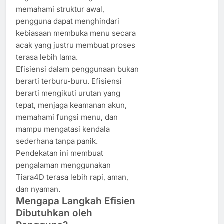
memahami struktur awal,
pengguna dapat menghindari
kebiasaan membuka menu secara
acak yang justru membuat proses
terasa lebih lama.
Efisiensi dalam penggunaan bukan
berarti terburu-buru. Efisiensi
berarti mengikuti urutan yang
tepat, menjaga keamanan akun,
memahami fungsi menu, dan
mampu mengatasi kendala
sederhana tanpa panik.
Pendekatan ini membuat
pengalaman menggunakan
Tiara4D terasa lebih rapi, aman,
dan nyaman.
Mengapa Langkah Efisien
Dibutuhkan oleh