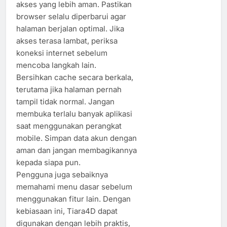
akses yang lebih aman. Pastikan
browser selalu diperbarui agar
halaman berjalan optimal. Jika
akses terasa lambat, periksa
koneksi internet sebelum
mencoba langkah lain.
Bersihkan cache secara berkala,
terutama jika halaman pernah
tampil tidak normal. Jangan
membuka terlalu banyak aplikasi
saat menggunakan perangkat
mobile. Simpan data akun dengan
aman dan jangan membagikannya
kepada siapa pun.
Pengguna juga sebaiknya
memahami menu dasar sebelum
menggunakan fitur lain. Dengan
kebiasaan ini, Tiara4D dapat
digunakan dengan lebih praktis,