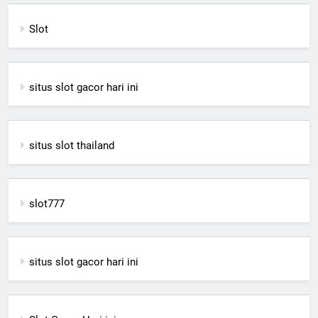
Slot
situs slot gacor hari ini
situs slot thailand
slot777
situs slot gacor hari ini