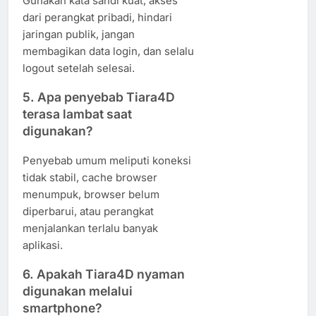
Gunakan kata sandi kuat, akses
dari perangkat pribadi, hindari
jaringan publik, jangan
membagikan data login, dan selalu
logout setelah selesai.
5. Apa penyebab Tiara4D
terasa lambat saat
digunakan?
Penyebab umum meliputi koneksi
tidak stabil, cache browser
menumpuk, browser belum
diperbarui, atau perangkat
menjalankan terlalu banyak
aplikasi.
6. Apakah Tiara4D nyaman
digunakan melalui
smartphone?