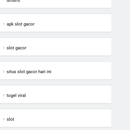
umum/
apk slot gacor
slot gacor
situs slot gacor hari ini
togel viral
slot