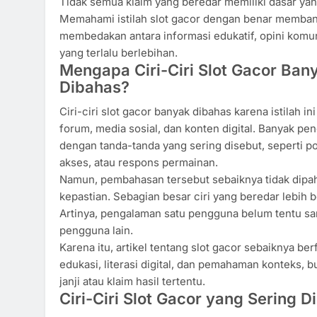
Tidak semua klaim yang beredar memiliki dasar yan
Memahami istilah slot gacor dengan benar memba
membedakan antara informasi edukatif, opini komu
yang terlalu berlebihan.
Mengapa Ciri-Ciri Slot Gacor Ban
Dibahas?
Ciri-ciri slot gacor banyak dibahas karena istilah in
forum, media sosial, dan konten digital. Banyak p
dengan tanda-tanda yang sering disebut, seperti po
akses, atau respons permainan.
Namun, pembahasan tersebut sebaiknya tidak dipa
kepastian. Sebagian besar ciri yang beredar lebih be
Artinya, pengalaman satu pengguna belum tentu s
pengguna lain.
Karena itu, artikel tentang slot gacor sebaiknya be
edukasi, literasi digital, dan pemahaman konteks,
janji atau klaim hasil tertentu.
Ciri-Ciri Slot Gacor yang Sering D