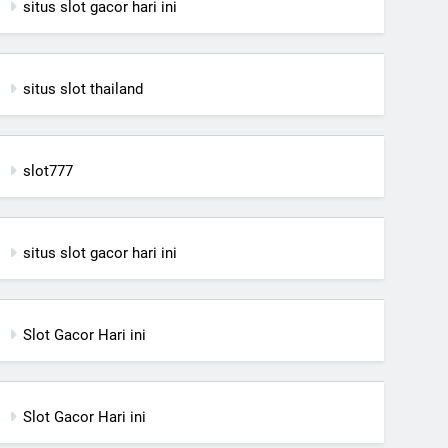
situs slot gacor hari ini
situs slot thailand
slot777
situs slot gacor hari ini
Slot Gacor Hari ini
Slot Gacor Hari ini