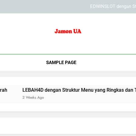
LEBAH4D dengan Str
EDWINSLOT dengan Desain
LEBAH4D dengan Desain
mon UA
EDWINSLOT dengan Str
mon Iberico Berkualitas Dari Jamonua. Produk Khas Spanyol D
LEBAH4D dengan Str
SAMPLE PAGE
EDWINSLOT dengan Desain
LEBAH4D dengan Desain
EBAH4D dengan Struktur Menu yang Ringkas dan Terarah
 Weeks Ago