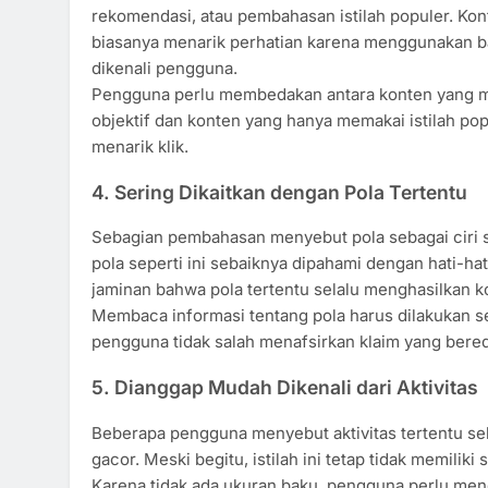
rekomendasi, atau pembahasan istilah populer. Kont
biasanya menarik perhatian karena menggunakan 
dikenali pengguna.
Pengguna perlu membedakan antara konten yang m
objektif dan konten yang hanya memakai istilah po
menarik klik.
4. Sering Dikaitkan dengan Pola Tertentu
Sebagian pembahasan menyebut pola sebagai ciri s
pola seperti ini sebaiknya dipahami dengan hati-hat
jaminan bahwa pola tertentu selalu menghasilkan k
Membaca informasi tentang pola harus dilakukan se
pengguna tidak salah menafsirkan klaim yang bered
5. Dianggap Mudah Dikenali dari Aktivitas
Beberapa pengguna menyebut aktivitas tertentu seb
gacor. Meski begitu, istilah ini tetap tidak memiliki 
Karena tidak ada ukuran baku, pengguna perlu men