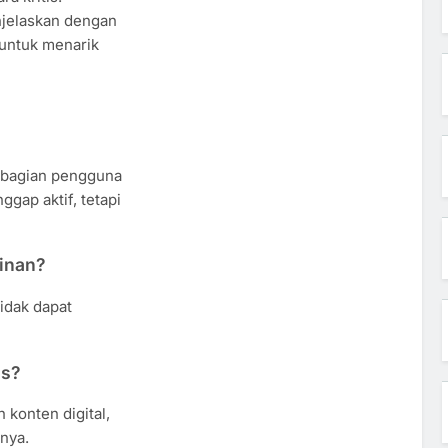
njelaskan dengan
 untuk menarik
sebagian pengguna
gap aktif, tetapi
minan?
tidak dapat
as?
n konten digital,
nya.