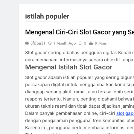
istilah populer
Mengenal Ciri-Ciri Slot Gacor yang S
3f6ba31
1 Month Ago
0
9 Mins
Slot gacor sering dibahas pengguna digital. Kenali c
cara memahami informasinya secara objektif tanpa 
Mengenal Istilah Slot Gacor
Slot gacor adalah istilah populer yang sering digu
percakapan digital untuk menggambarkan kondisi 
dianggap sedang aktif, ramai, atau terasa lebih se
respons tertentu. Namun, penting dipahami bahwa is
ukuran teknis resmi dan tidak dapat dijadikan jamina
Dalam banyak pembahasan online, ciri-ciri
slot gac
dengan pengalaman pengguna, tren komunitas, atau
Karena itu, pengguna perlu membaca informasi deng