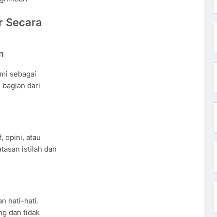
r Secara
n
ami sebagai
i bagian dari
 opini, atau
tasan istilah dan
n hati-hati.
ng dan tidak