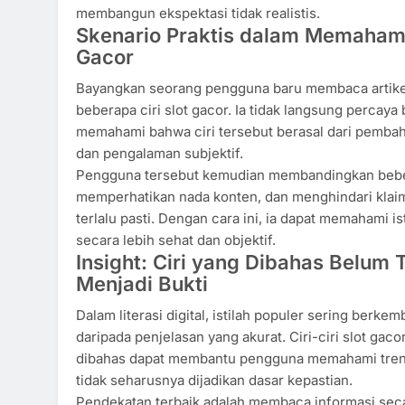
membangun ekspektasi tidak realistis.
Skenario Praktis dalam Memahami 
Gacor
Bayangkan seorang pengguna baru membaca artik
beberapa ciri slot gacor. Ia tidak langsung percaya b
memahami bahwa ciri tersebut berasal dari pemba
dan pengalaman subjektif.
Pengguna tersebut kemudian membandingkan bebe
memperhatikan nada konten, dan menghindari klai
terlalu pasti. Dengan cara ini, ia dapat memahami ist
secara lebih sehat dan objektif.
Insight: Ciri yang Dibahas Belum 
Menjadi Bukti
Dalam literasi digital, istilah populer sering berke
daripada penjelasan yang akurat. Ciri-ciri slot gaco
dibahas dapat membantu pengguna memahami tren 
tidak seharusnya dijadikan dasar kepastian.
Pendekatan terbaik adalah membaca informasi secar