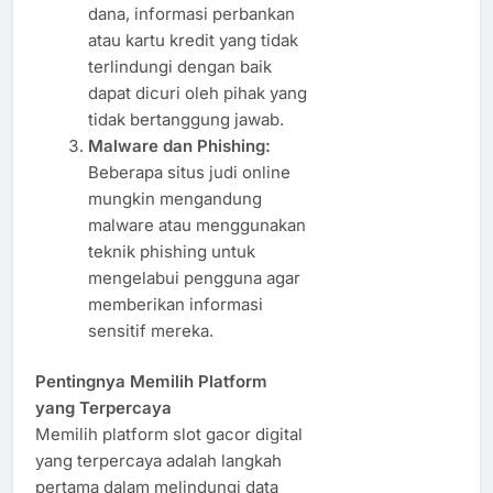
dana, informasi perbankan
atau kartu kredit yang tidak
terlindungi dengan baik
dapat dicuri oleh pihak yang
tidak bertanggung jawab.
Malware dan Phishing:
Beberapa situs judi online
mungkin mengandung
malware atau menggunakan
teknik phishing untuk
mengelabui pengguna agar
memberikan informasi
sensitif mereka.
Pentingnya Memilih Platform
yang Terpercaya
Memilih platform slot gacor digital
yang terpercaya adalah langkah
pertama dalam melindungi data