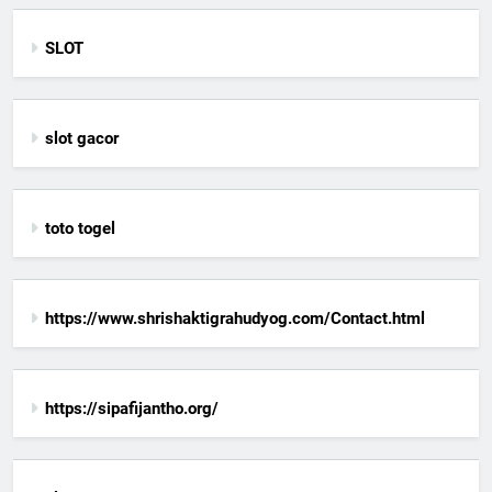
SLOT
slot gacor
toto togel
https://www.shrishaktigrahudyog.com/Contact.html
https://sipafijantho.org/