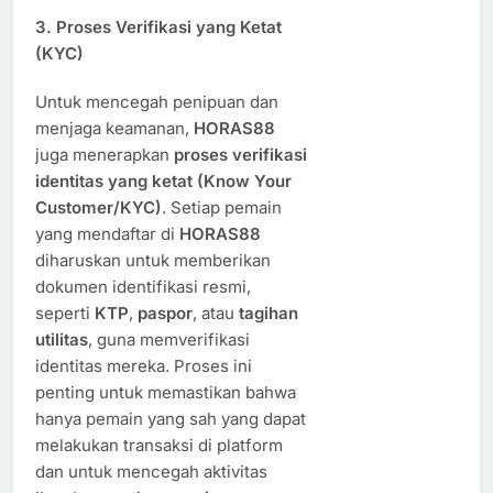
3.
Proses Verifikasi yang Ketat
(KYC)
Untuk mencegah penipuan dan
menjaga keamanan,
HORAS88
juga menerapkan
proses verifikasi
identitas yang ketat (Know Your
Customer/KYC)
. Setiap pemain
yang mendaftar di
HORAS88
diharuskan untuk memberikan
dokumen identifikasi resmi,
seperti
KTP
,
paspor
, atau
tagihan
utilitas
, guna memverifikasi
identitas mereka. Proses ini
penting untuk memastikan bahwa
hanya pemain yang sah yang dapat
melakukan transaksi di platform
dan untuk mencegah aktivitas