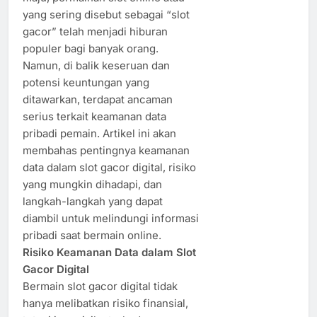
yang sering disebut sebagai “slot
gacor” telah menjadi hiburan
populer bagi banyak orang.
Namun, di balik keseruan dan
potensi keuntungan yang
ditawarkan, terdapat ancaman
serius terkait keamanan data
pribadi pemain. Artikel ini akan
membahas pentingnya keamanan
data dalam slot gacor digital, risiko
yang mungkin dihadapi, dan
langkah-langkah yang dapat
diambil untuk melindungi informasi
pribadi saat bermain online.
Risiko Keamanan Data dalam Slot
Gacor Digital
Bermain slot gacor digital tidak
hanya melibatkan risiko finansial,