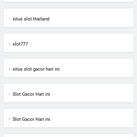
situs slot thailand
slot777
situs slot gacor hari ini
Slot Gacor Hari ini
Slot Gacor Hari ini