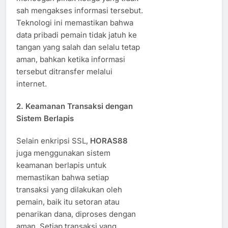
sah mengakses informasi tersebut.
Teknologi ini memastikan bahwa
data pribadi pemain tidak jatuh ke
tangan yang salah dan selalu tetap
aman, bahkan ketika informasi
tersebut ditransfer melalui
internet.
2.
Keamanan Transaksi dengan
Sistem Berlapis
Selain enkripsi SSL,
HORAS88
juga menggunakan sistem
keamanan berlapis untuk
memastikan bahwa setiap
transaksi yang dilakukan oleh
pemain, baik itu setoran atau
penarikan dana, diproses dengan
aman. Setiap transaksi yang