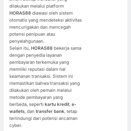
dilakukan melalui platform
HORAS88
diawasi oleh sistem
otomatis yang mendeteksi aktivitas
mencurigakan dan mencegah
potensi penipuan atau
penyalahgunaan.
Selain itu,
HORAS88
bekerja sama
dengan penyedia layanan
pembayaran terkemuka yang
memiliki reputasi dalam hal
keamanan transaksi. Sistem ini
memastikan bahwa transaksi yang
dilakukan oleh pemain melalui
metode pembayaran yang
berbeda, seperti
kartu kredit
,
e-
wallets
, dan
transfer bank
, tetap
terlindungi dari potensi ancaman
cyber.