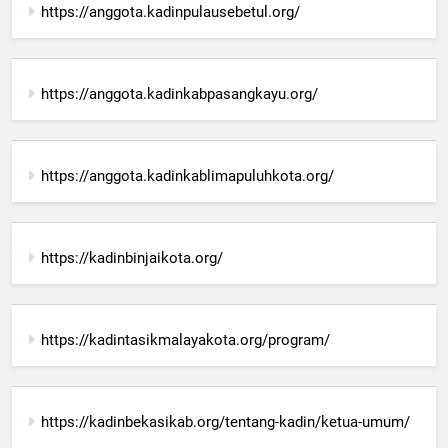
https://anggota.kadinpulausebetul.org/
https://anggota.kadinkabpasangkayu.org/
https://anggota.kadinkablimapuluhkota.org/
https://kadinbinjaikota.org/
https://kadintasikmalayakota.org/program/
https://kadinbekasikab.org/tentang-kadin/ketua-umum/