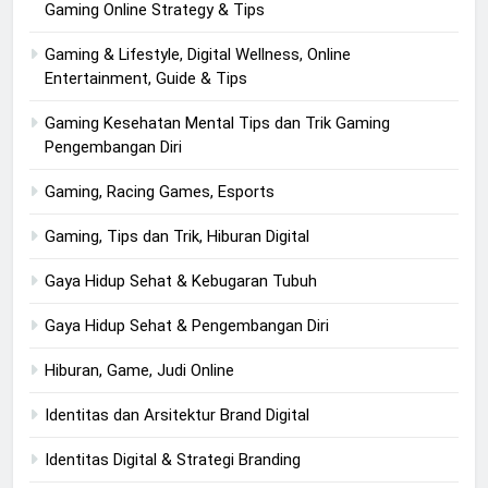
Gaming Online Strategy & Tips
Gaming & Lifestyle, Digital Wellness, Online
Entertainment, Guide & Tips
Gaming Kesehatan Mental Tips dan Trik Gaming
Pengembangan Diri
Gaming, Racing Games, Esports
Gaming, Tips dan Trik, Hiburan Digital
Gaya Hidup Sehat & Kebugaran Tubuh
Gaya Hidup Sehat & Pengembangan Diri
Hiburan, Game, Judi Online
Identitas dan Arsitektur Brand Digital
Identitas Digital & Strategi Branding