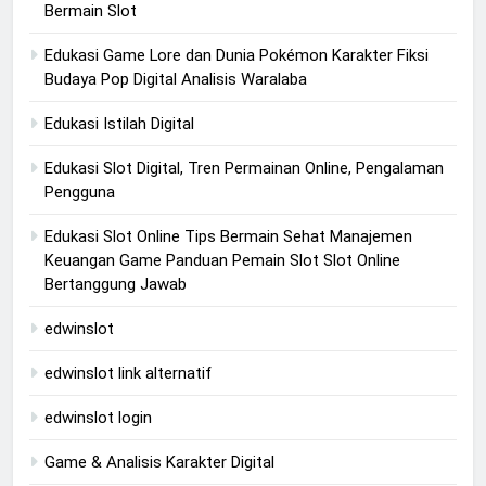
Bermain Slot
Edukasi Game Lore dan Dunia Pokémon Karakter Fiksi
Budaya Pop Digital Analisis Waralaba
Edukasi Istilah Digital
Edukasi Slot Digital, Tren Permainan Online, Pengalaman
Pengguna
Edukasi Slot Online Tips Bermain Sehat Manajemen
Keuangan Game Panduan Pemain Slot Slot Online
Bertanggung Jawab
edwinslot
edwinslot link alternatif
edwinslot login
Game & Analisis Karakter Digital