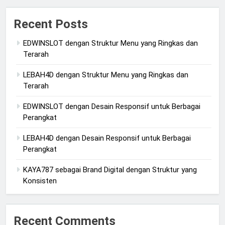
Recent Posts
EDWINSLOT dengan Struktur Menu yang Ringkas dan
Terarah
LEBAH4D dengan Struktur Menu yang Ringkas dan
Terarah
EDWINSLOT dengan Desain Responsif untuk Berbagai
Perangkat
LEBAH4D dengan Desain Responsif untuk Berbagai
Perangkat
KAYA787 sebagai Brand Digital dengan Struktur yang
Konsisten
Recent Comments