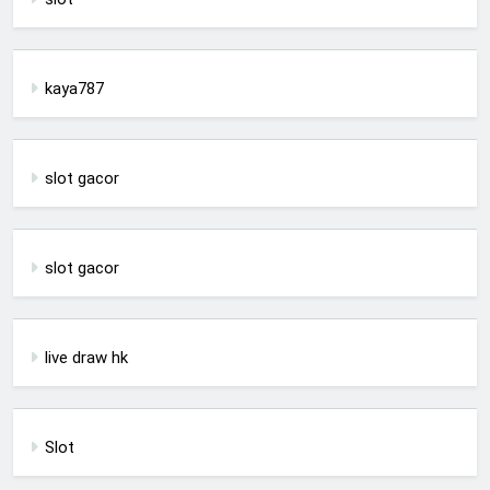
kaya787
slot gacor
slot gacor
live draw hk
Slot