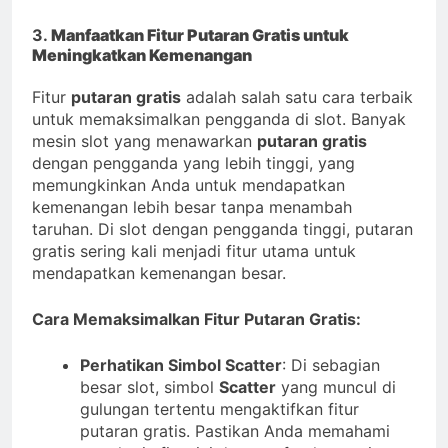
3.
Manfaatkan Fitur Putaran Gratis untuk
Meningkatkan Kemenangan
Fitur
putaran gratis
adalah salah satu cara terbaik
untuk memaksimalkan pengganda di slot. Banyak
mesin slot yang menawarkan
putaran gratis
dengan pengganda yang lebih tinggi, yang
memungkinkan Anda untuk mendapatkan
kemenangan lebih besar tanpa menambah
taruhan. Di slot dengan pengganda tinggi, putaran
gratis sering kali menjadi fitur utama untuk
mendapatkan kemenangan besar.
Cara Memaksimalkan Fitur Putaran Gratis:
Perhatikan Simbol Scatter
: Di sebagian
besar slot, simbol
Scatter
yang muncul di
gulungan tertentu mengaktifkan fitur
putaran gratis. Pastikan Anda memahami