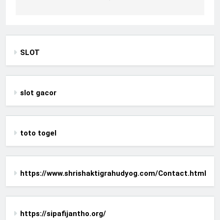
SLOT
slot gacor
toto togel
https://www.shrishaktigrahudyog.com/Contact.html
https://sipafijantho.org/