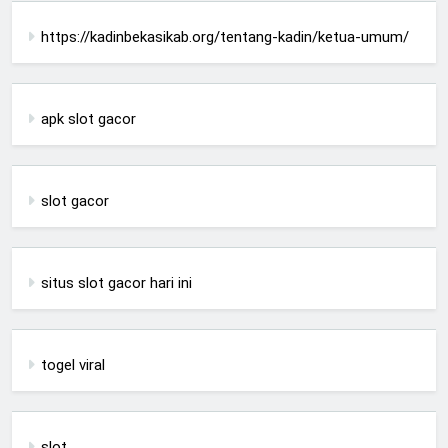
https://kadinbekasikab.org/tentang-kadin/ketua-umum/
apk slot gacor
slot gacor
situs slot gacor hari ini
togel viral
slot