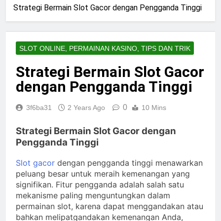
Strategi Bermain Slot Gacor dengan Pengganda Tinggi
SLOT ONLINE, PERMAINAN KASINO, TIPS DAN TRIK
Strategi Bermain Slot Gacor
dengan Pengganda Tinggi
0
3f6ba31
2 Years Ago
10 Mins
Strategi Bermain Slot Gacor dengan
Pengganda Tinggi
Slot gacor
dengan pengganda tinggi menawarkan
peluang besar untuk meraih kemenangan yang
signifikan. Fitur pengganda adalah salah satu
mekanisme paling menguntungkan dalam
permainan slot, karena dapat menggandakan atau
bahkan melipatgandakan kemenangan Anda,