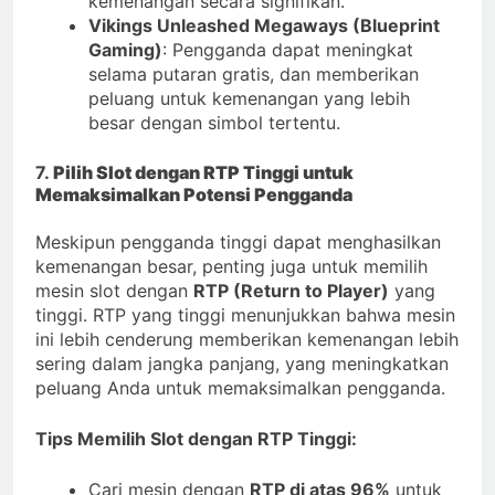
kemenangan secara signifikan.
Vikings Unleashed Megaways (Blueprint
Gaming)
: Pengganda dapat meningkat
selama putaran gratis, dan memberikan
peluang untuk kemenangan yang lebih
besar dengan simbol tertentu.
7.
Pilih Slot dengan RTP Tinggi untuk
Memaksimalkan Potensi Pengganda
Meskipun pengganda tinggi dapat menghasilkan
kemenangan besar, penting juga untuk memilih
mesin slot dengan
RTP (Return to Player)
yang
tinggi. RTP yang tinggi menunjukkan bahwa mesin
ini lebih cenderung memberikan kemenangan lebih
sering dalam jangka panjang, yang meningkatkan
peluang Anda untuk memaksimalkan pengganda.
Tips Memilih Slot dengan RTP Tinggi:
Cari mesin dengan
RTP di atas 96%
untuk