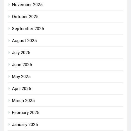
November 2025
October 2025
September 2025
August 2025
July 2025
June 2025
May 2025
April 2025
March 2025
February 2025
January 2025