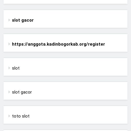
slot gacor
https://anggota.kadinbogorkab.org/register
slot
slot gacor
toto slot