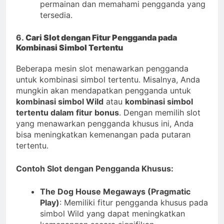
permainan dan memahami pengganda yang
tersedia.
6.
Cari Slot dengan Fitur Pengganda pada
Kombinasi Simbol Tertentu
Beberapa mesin slot menawarkan pengganda
untuk kombinasi simbol tertentu. Misalnya, Anda
mungkin akan mendapatkan pengganda untuk
kombinasi simbol Wild
atau
kombinasi simbol
tertentu dalam fitur bonus
. Dengan memilih slot
yang menawarkan pengganda khusus ini, Anda
bisa meningkatkan kemenangan pada putaran
tertentu.
Contoh Slot dengan Pengganda Khusus:
The Dog House Megaways (Pragmatic
Play)
: Memiliki fitur pengganda khusus pada
simbol Wild yang dapat meningkatkan