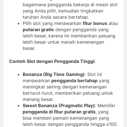
bagaimana pengganda bekerja di mesin slot
yang Anda pilih, kemudian tingkatkan
taruhan Anda secara bertahap.
Pilih slot yang menawarkan
fitur bonus
atau
putaran gratis
dengan pengganda yang
lebih besar, karena ini memberikan peluang
lebih besar untuk meraih kemenangan
besar.
Contoh Slot dengan Pengganda Tinggi:
Bonanza (Big Time Gaming)
: Slot ini
menawarkan
pengganda bertahap
yang
meningkat seiring dengan kemenangan
berturut-turut, memberikan peluang untuk
menang besar.
Sweet Bonanza (Pragmatic Play)
: Memiliki
pengganda di fitur putaran gratis
, yang
bisa memberi pemain kemenangan yang
lebih besar dengan pengganda hingga x100.