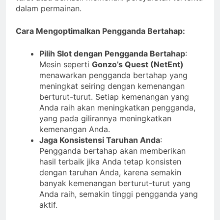
dalam permainan.
Cara Mengoptimalkan Pengganda Bertahap:
Pilih Slot dengan Pengganda Bertahap
:
Mesin seperti
Gonzo’s Quest (NetEnt)
menawarkan pengganda bertahap yang
meningkat seiring dengan kemenangan
berturut-turut. Setiap kemenangan yang
Anda raih akan meningkatkan pengganda,
yang pada gilirannya meningkatkan
kemenangan Anda.
Jaga Konsistensi Taruhan Anda
:
Pengganda bertahap akan memberikan
hasil terbaik jika Anda tetap konsisten
dengan taruhan Anda, karena semakin
banyak kemenangan berturut-turut yang
Anda raih, semakin tinggi pengganda yang
aktif.