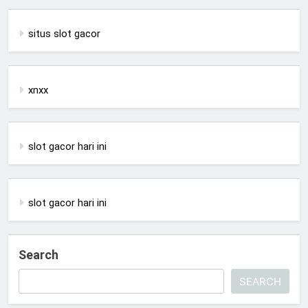
situs slot gacor
xnxx
slot gacor hari ini
slot gacor hari ini
Search
SEARCH