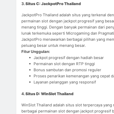
3.
Situs C: JackpotPro Thailand
JackpotPro Thailand adalah situs yang terkenal den
permainan slot dengan jackpot progresif yang besa
menang tinggi. Dengan banyak permainan dari pen
lunak terkemuka seperti Microgaming dan Pragmati
JackpotPro menawarkan berbagai pilihan yang me
peluang besar untuk menang besar.
Fitur Unggulan:
Jackpot progresif dengan hadiah besar
Permainan slot dengan RTP tinggi
Bonus sambutan dan promosi reguler
Proses penarikan kemenangan yang cepat 
Layanan pelanggan yang responsif
4.
Situs D: WinSlot Thailand
WinSlot Thailand adalah situs slot terpercaya yan
berbagai permainan slot dengan jackpot progresif be