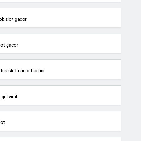
pk slot gacor
lot gacor
itus slot gacor hari ini
ogel viral
lot