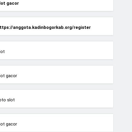
lot gacor
ttps://anggota.kadinbogorkab.org/register
lot
lot gacor
oto slot
lot gacor