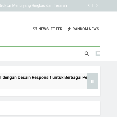
ruktur Menu yang Ringkas dan Terarah
 Responsif untuk Berbagai Perangkat
n Responsif untuk Berbagai Perangkat
NEWSLETTER
RANDOM NEWS
uktur Menu yang Ringkas dan Terarah
gan Cita Rasa Autentik.
ruktur Menu yang Ringkas dan Terarah
 Responsif untuk Berbagai Perangkat
n Responsif untuk Berbagai Perangkat
ain Responsif untuk Berbagai Perangkat
LEBAH4D den
3 Weeks Ago