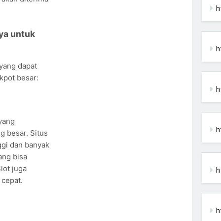
h
ya untuk
h
 yang dapat
kpot besar:
h
 yang
h
 besar. Situs
ggi dan banyak
yang bisa
ot juga
h
 cepat.
h