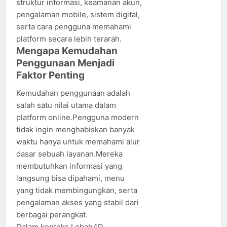
struktur informasi, keamanan akun,
pengalaman mobile, sistem digital,
serta cara pengguna memahami
platform secara lebih terarah.
Mengapa Kemudahan
Penggunaan Menjadi
Faktor Penting
Kemudahan penggunaan adalah
salah satu nilai utama dalam
platform online.Pengguna modern
tidak ingin menghabiskan banyak
waktu hanya untuk memahami alur
dasar sebuah layanan.Mereka
membutuhkan informasi yang
langsung bisa dipahami, menu
yang tidak membingungkan, serta
pengalaman akses yang stabil dari
berbagai perangkat.
Dalam konteks Lebah4D,