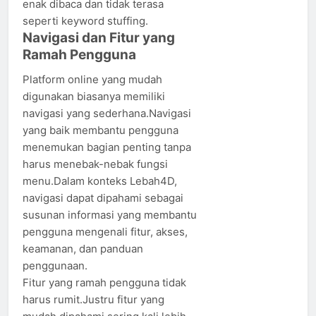
enak dibaca dan tidak terasa
seperti keyword stuffing.
Navigasi dan Fitur yang
Ramah Pengguna
Platform online yang mudah
digunakan biasanya memiliki
navigasi yang sederhana.Navigasi
yang baik membantu pengguna
menemukan bagian penting tanpa
harus menebak-nebak fungsi
menu.Dalam konteks Lebah4D,
navigasi dapat dipahami sebagai
susunan informasi yang membantu
pengguna mengenali fitur, akses,
keamanan, dan panduan
penggunaan.
Fitur yang ramah pengguna tidak
harus rumit.Justru fitur yang