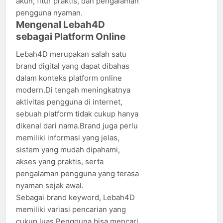
akun, fitur praktis, dan pengalaman
pengguna nyaman.
Mengenal Lebah4D
sebagai Platform Online
Lebah4D merupakan salah satu
brand digital yang dapat dibahas
dalam konteks platform online
modern.Di tengah meningkatnya
aktivitas pengguna di internet,
sebuah platform tidak cukup hanya
dikenal dari nama.Brand juga perlu
memiliki informasi yang jelas,
sistem yang mudah dipahami,
akses yang praktis, serta
pengalaman pengguna yang terasa
nyaman sejak awal.
Sebagai brand keyword, Lebah4D
memiliki variasi pencarian yang
cukup luas.Pengguna bisa mencari