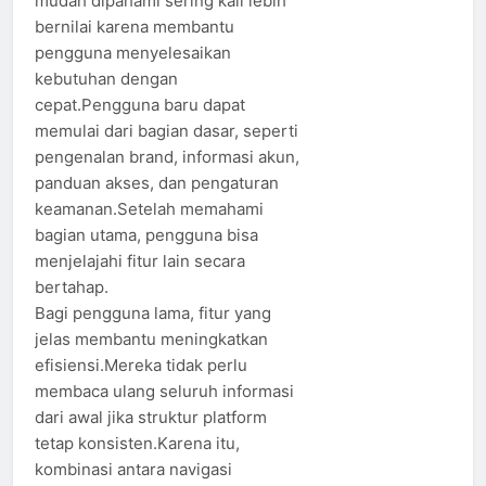
mudah dipahami sering kali lebih
bernilai karena membantu
pengguna menyelesaikan
kebutuhan dengan
cepat.Pengguna baru dapat
memulai dari bagian dasar, seperti
pengenalan brand, informasi akun,
panduan akses, dan pengaturan
keamanan.Setelah memahami
bagian utama, pengguna bisa
menjelajahi fitur lain secara
bertahap.
Bagi pengguna lama, fitur yang
jelas membantu meningkatkan
efisiensi.Mereka tidak perlu
membaca ulang seluruh informasi
dari awal jika struktur platform
tetap konsisten.Karena itu,
kombinasi antara navigasi