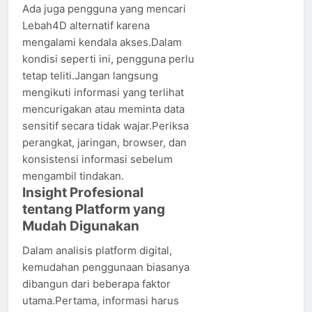
Ada juga pengguna yang mencari
Lebah4D alternatif karena
mengalami kendala akses.Dalam
kondisi seperti ini, pengguna perlu
tetap teliti.Jangan langsung
mengikuti informasi yang terlihat
mencurigakan atau meminta data
sensitif secara tidak wajar.Periksa
perangkat, jaringan, browser, dan
konsistensi informasi sebelum
mengambil tindakan.
Insight Profesional
tentang Platform yang
Mudah Digunakan
Dalam analisis platform digital,
kemudahan penggunaan biasanya
dibangun dari beberapa faktor
utama.Pertama, informasi harus