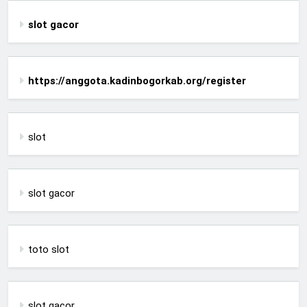
slot gacor
https://anggota.kadinbogorkab.org/register
slot
slot gacor
toto slot
slot gacor