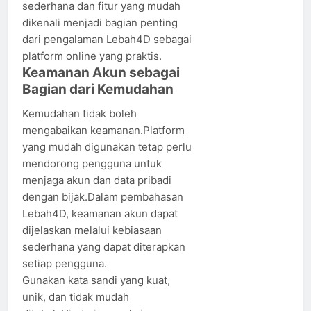
sederhana dan fitur yang mudah
dikenali menjadi bagian penting
dari pengalaman Lebah4D sebagai
platform online yang praktis.
Keamanan Akun sebagai
Bagian dari Kemudahan
Kemudahan tidak boleh
mengabaikan keamanan.Platform
yang mudah digunakan tetap perlu
mendorong pengguna untuk
menjaga akun dan data pribadi
dengan bijak.Dalam pembahasan
Lebah4D, keamanan akun dapat
dijelaskan melalui kebiasaan
sederhana yang dapat diterapkan
setiap pengguna.
Gunakan kata sandi yang kuat,
unik, dan tidak mudah