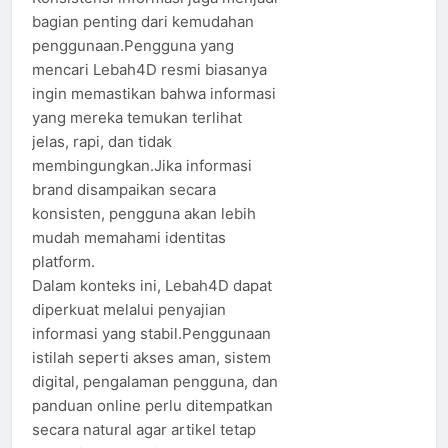
bagian penting dari kemudahan
penggunaan.Pengguna yang
mencari Lebah4D resmi biasanya
ingin memastikan bahwa informasi
yang mereka temukan terlihat
jelas, rapi, dan tidak
membingungkan.Jika informasi
brand disampaikan secara
konsisten, pengguna akan lebih
mudah memahami identitas
platform.
Dalam konteks ini, Lebah4D dapat
diperkuat melalui penyajian
informasi yang stabil.Penggunaan
istilah seperti akses aman, sistem
digital, pengalaman pengguna, dan
panduan online perlu ditempatkan
secara natural agar artikel tetap