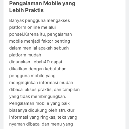
Pengalaman Mobile yang
Lebih Praktis
Banyak pengguna mengakses
platform online melalui
ponsel.Karena itu, pengalaman
mobile menjadi faktor penting
dalam menilai apakah sebuah
platform mudah
digunakan.Lebah4D dapat
dikaitkan dengan kebutuhan
pengguna mobile yang
menginginkan informasi mudah
dibaca, akses praktis, dan tampilan
yang tidak membingungkan.
Pengalaman mobile yang baik
biasanya didukung oleh struktur
informasi yang ringkas, teks yang
nyaman dibaca, dan menu yang