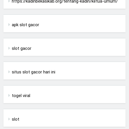
https://kadinbekasikab.org/tentang-kadin/ketua-umum/
apk slot gacor
slot gacor
situs slot gacor hari ini
togel viral
slot