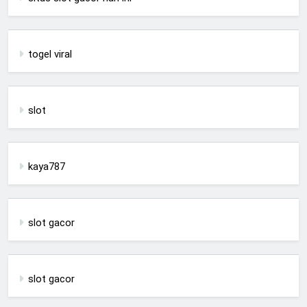
togel viral
slot
kaya787
slot gacor
slot gacor