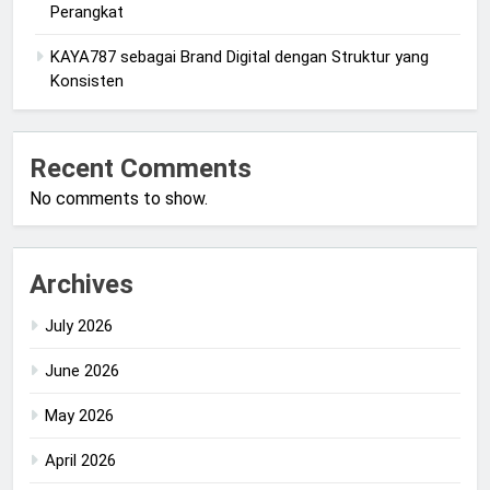
Perangkat
KAYA787 sebagai Brand Digital dengan Struktur yang
Konsisten
Recent Comments
No comments to show.
Archives
July 2026
June 2026
May 2026
April 2026