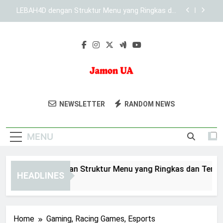
Skip
EDWINSLOT dengan Desain Responsif untuk
to
Berbagai Perangkat
content
LEBAH4D dengan Desain Responsif untuk Berbagai
Perangkat
EDWINSLOT dengan Struktur Menu yang Ringkas
dan Terarah
LEBAH4D dengan Struktur Menu yang Ringkas dan
Terarah
Jamon UA
Nikmati Jamon Iberico Berkualitas Dari
EDWINSLOT dengan Desain Responsif untuk
NEWSLETTER
RANDOM NEWS
Berbagai Perangkat
Jamonua. Produk Khas Spanyol Dengan
LEBAH4D dengan Desain Responsif untuk Berbagai
Cita Rasa Autentik.
Perangkat
MENU
WINSLOT dengan Struktur Menu yang Ringkas dan Terarah
HEADLINES
Weeks Ago
Home
Gaming, Racing Games, Esports