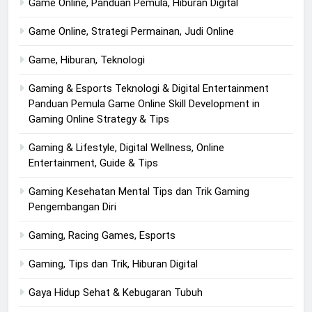
Game Online, Panduan Pemula, Hiburan Digital
Game Online, Strategi Permainan, Judi Online
Game, Hiburan, Teknologi
Gaming & Esports Teknologi & Digital Entertainment
Panduan Pemula Game Online Skill Development in
Gaming Online Strategy & Tips
Gaming & Lifestyle, Digital Wellness, Online
Entertainment, Guide & Tips
Gaming Kesehatan Mental Tips dan Trik Gaming
Pengembangan Diri
Gaming, Racing Games, Esports
Gaming, Tips dan Trik, Hiburan Digital
Gaya Hidup Sehat & Kebugaran Tubuh