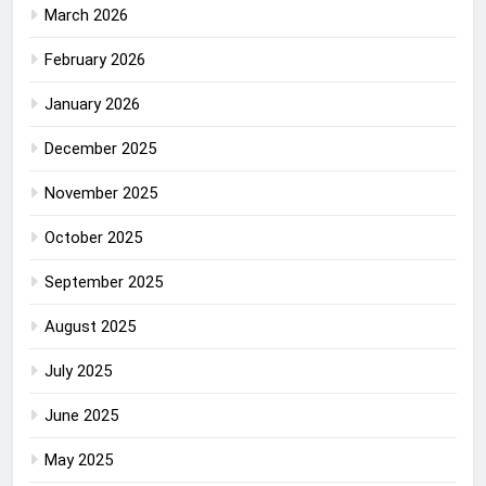
March 2026
February 2026
January 2026
December 2025
November 2025
October 2025
September 2025
August 2025
July 2025
June 2025
May 2025