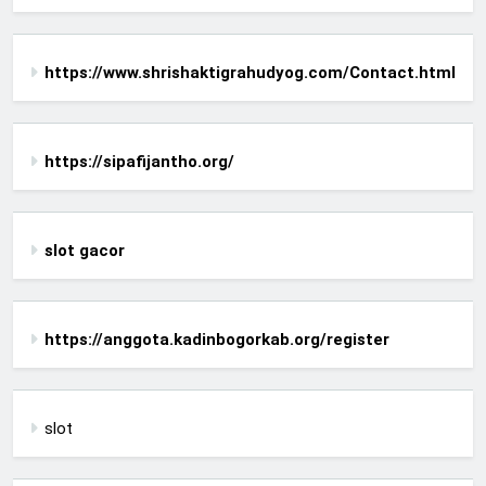
https://www.shrishaktigrahudyog.com/Contact.html
https://sipafijantho.org/
slot gacor
https://anggota.kadinbogorkab.org/register
slot