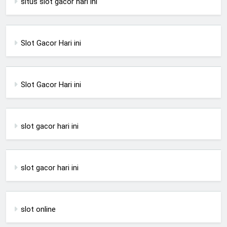
situs slot gacor hari ini
Slot Gacor Hari ini
Slot Gacor Hari ini
slot gacor hari ini
slot gacor hari ini
slot online