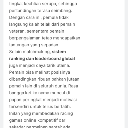
tingkat keahlian serupa, sehingga
pertandingan terasa seimbang.
Dengan cara ini, pemula tidak
langsung kalah telak dari pemain
veteran, sementara pemain
berpengalaman tetap mendapatkan
tantangan yang sepadan.
Selain matchmaking,
sistem
ranking dan leaderboard global
juga menjadi daya tarik utama.
Pemain bisa melihat posisinya
dibandingkan ribuan bahkan jutaan
pemain lain di seluruh dunia. Rasa
bangga ketika nama muncul di
papan peringkat menjadi motivasi
tersendiri untuk terus berlatih.
Inilah yang membedakan racing
games online kompetitif dari
sekadar permainan santai; ada