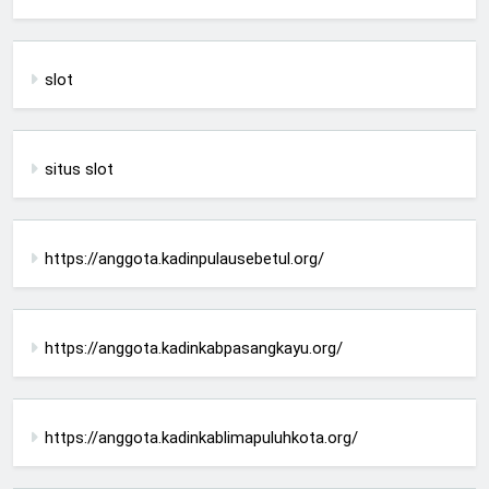
slot
situs slot
https://anggota.kadinpulausebetul.org/
https://anggota.kadinkabpasangkayu.org/
https://anggota.kadinkablimapuluhkota.org/