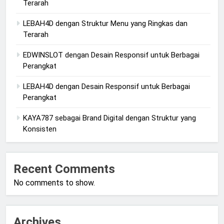
Terarah
LEBAH4D dengan Struktur Menu yang Ringkas dan
Terarah
EDWINSLOT dengan Desain Responsif untuk Berbagai
Perangkat
LEBAH4D dengan Desain Responsif untuk Berbagai
Perangkat
KAYA787 sebagai Brand Digital dengan Struktur yang
Konsisten
Recent Comments
No comments to show.
Archives