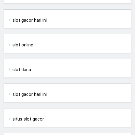
slot gacor hari ini
slot online
slot dana
slot gacor hari ini
situs slot gacor