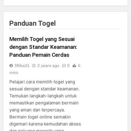
Panduan Togel
Memilih Togel yang Sesuai
dengan Standar Keamanan:
Panduan Pemain Cerdas
3f6ba31
2 years ago
0
6
mins
Pelajari cara memilih togel yang
sesuai dengan standar keamanan.
Temukan langkah-langkah untuk
memastikan pengalaman bermain
yang aman dan terpercaya.
Bermain togel online semakin
digemari karena kemudahan akses
dan peluang menarik yang