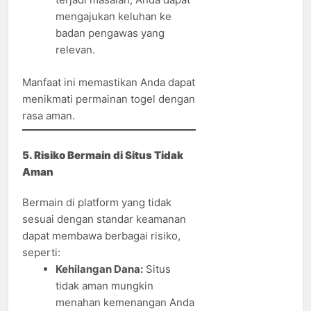
mengajukan keluhan ke
badan pengawas yang
relevan.
Manfaat ini memastikan Anda dapat
menikmati permainan togel dengan
rasa aman.
5. Risiko Bermain di Situs Tidak
Aman
Bermain di platform yang tidak
sesuai dengan standar keamanan
dapat membawa berbagai risiko,
seperti:
Kehilangan Dana:
Situs
tidak aman mungkin
menahan kemenangan Anda