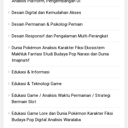
Analisis Platform, Pengembangan UI
Desain Digital dan Kemudahan Akses
Desain Permainan & Psikologi Pemain
Desain Responsif dan Pengalaman Multi-Perangkat
Dunia Pokémon Analisis Karakter Fiksi Ekosistem
Makhluk Fantasi Studi Budaya Pop Narasi dan Dunia
Imajinatif
Edukasi & Informasi
Edukasi & Teknologi Game
Edukasi Game / Analisis Waktu Permainan / Strategi
Bermain Slot
Edukasi Game Lore dan Dunia Pokémon Karakter Fiksi
Budaya Pop Digital Analisis Waralaba