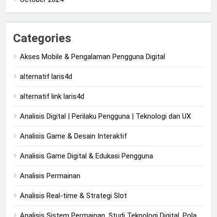
Categories
Akses Mobile & Pengalaman Pengguna Digital
alternatif laris4d
alternatif link laris4d
Analisis Digital | Perilaku Pengguna | Teknologi dan UX
Analisis Game & Desain Interaktif
Analisis Game Digital & Edukasi Pengguna
Analisis Permainan
Analisis Real-time & Strategi Slot
Analisis Sistem Permainan, Studi Teknologi Digital, Pola