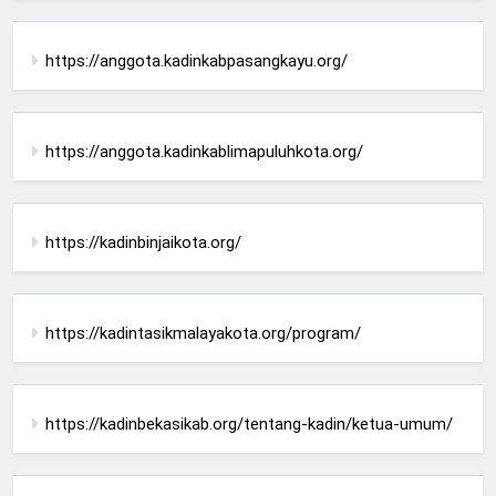
https://anggota.kadinkabpasangkayu.org/
https://anggota.kadinkablimapuluhkota.org/
https://kadinbinjaikota.org/
https://kadintasikmalayakota.org/program/
https://kadinbekasikab.org/tentang-kadin/ketua-umum/