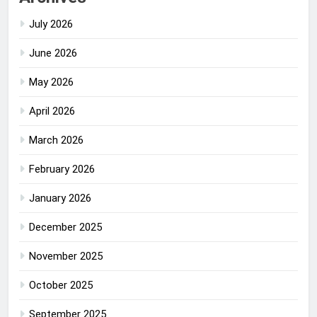
July 2026
June 2026
May 2026
April 2026
March 2026
February 2026
January 2026
December 2025
November 2025
October 2025
September 2025