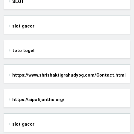
SLOT
slot gacor
toto togel
https://www.shrishaktigrahudyog.com/Contact.html
https://sipafijantho.org/
slot gacor