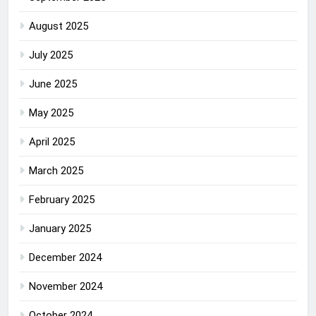
August 2025
July 2025
June 2025
May 2025
April 2025
March 2025
February 2025
January 2025
December 2024
November 2024
October 2024