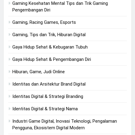
Gaming Kesehatan Mental Tips dan Trik Gaming
Pengembangan Diri
Gaming, Racing Games, Esports
Gaming, Tips dan Trik, Hiburan Digital
Gaya Hidup Sehat & Kebugaran Tubuh
Gaya Hidup Sehat & Pengembangan Diri
Hiburan, Game, Judi Online
Identitas dan Arsitektur Brand Digital
Identitas Digital & Strategi Branding
Identitas Digital & Strategi Nama
Industri Game Digital, Inovasi Teknologi, Pengalaman
Pengguna, Ekosistem Digital Modern