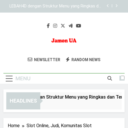
Skip
EDWINSLOT dengan Desain Responsif untuk
to
Berbagai Perangkat
content
LEBAH4D dengan Desain Responsif untuk Berbagai
Perangkat
EDWINSLOT dengan Struktur Menu yang Ringkas
dan Terarah
LEBAH4D dengan Struktur Menu yang Ringkas dan
Terarah
Jamon UA
Nikmati Jamon Iberico Berkualitas Dari
EDWINSLOT dengan Desain Responsif untuk
NEWSLETTER
RANDOM NEWS
Berbagai Perangkat
Jamonua. Produk Khas Spanyol Dengan
LEBAH4D dengan Desain Responsif untuk Berbagai
Cita Rasa Autentik.
Perangkat
MENU
WINSLOT dengan Struktur Menu yang Ringkas dan Terarah
HEADLINES
Weeks Ago
Home
Slot Online, Judi, Komunitas Slot