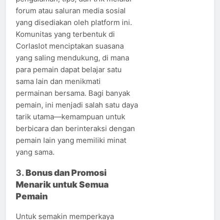
forum atau saluran media sosial
yang disediakan oleh platform ini.
Komunitas yang terbentuk di
Corlaslot menciptakan suasana
yang saling mendukung, di mana
para pemain dapat belajar satu
sama lain dan menikmati
permainan bersama. Bagi banyak
pemain, ini menjadi salah satu daya
tarik utama—kemampuan untuk
berbicara dan berinteraksi dengan
pemain lain yang memiliki minat
yang sama.
3.
Bonus dan Promosi
Menarik untuk Semua
Pemain
Untuk semakin memperkaya