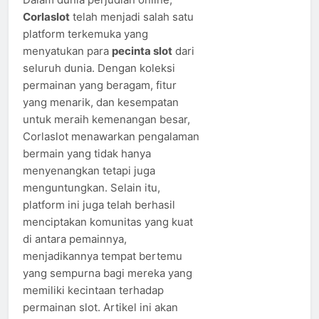
Corlaslot
telah menjadi salah satu
platform terkemuka yang
menyatukan para
pecinta slot
dari
seluruh dunia. Dengan koleksi
permainan yang beragam, fitur
yang menarik, dan kesempatan
untuk meraih kemenangan besar,
Corlaslot menawarkan pengalaman
bermain yang tidak hanya
menyenangkan tetapi juga
menguntungkan. Selain itu,
platform ini juga telah berhasil
menciptakan komunitas yang kuat
di antara pemainnya,
menjadikannya tempat bertemu
yang sempurna bagi mereka yang
memiliki kecintaan terhadap
permainan slot. Artikel ini akan