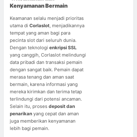
Kenyamanan Bermain
Keamanan selalu menjadi prioritas
utama di
Corlaslot
, menjadikannya
tempat yang aman bagi para
pecinta slot dari seluruh dunia.
Dengan teknologi
enkripsi SSL
yang canggih, Corlaslot melindungi
data pribadi dan transaksi pemain
dengan sangat baik. Pemain dapat
merasa tenang dan aman saat
bermain, karena informasi yang
mereka kirimkan dan terima tetap
terlindungi dari potensi ancaman.
Selain itu, proses
deposit dan
penarikan
yang cepat dan aman
juga memberikan kenyamanan
lebih bagi pemain.