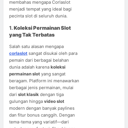
membahas mengapa Corlaslot
menjadi tempat yang ideal bagi
pecinta slot di seluruh dunia.
1.
Koleksi Permainan Slot
yang Tak Terbatas
Salah satu alasan mengapa
corlaslot
sangat disukai oleh para
pemain dari berbagai belahan
dunia adalah karena
koleksi
permainan slot
yang sangat
beragam. Platform ini menawarkan
berbagai jenis permainan, mulai
dari
slot klasik
dengan tiga
gulungan hingga
video slot
modern dengan banyak paylines
dan fitur bonus canggih. Dengan
tema-tema yang variatif—dari