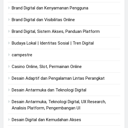
Brand Digital dan Kenyamanan Pengguna
Brand Digital dan Visibilitas Online
Brand Digital, Sistem Akses, Panduan Platform
Budaya Lokal | Identitas Sosial | Tren Digital
campestre
Casino Online, Slot, Permainan Online
Desain Adaptif dan Pengalaman Lintas Perangkat
Desain Antarmuka dan Teknologi Digital
Desain Antarmuka, Teknologi Digital, UX Research,
Analisis Platform, Pengembangan UI
Desain Digital dan Kemudahan Akses