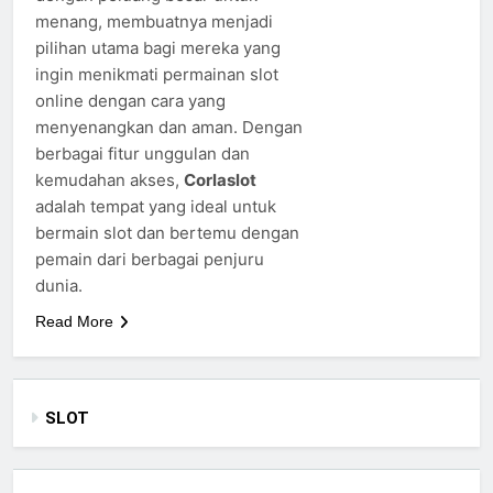
menang, membuatnya menjadi
pilihan utama bagi mereka yang
ingin menikmati permainan slot
online dengan cara yang
menyenangkan dan aman. Dengan
berbagai fitur unggulan dan
kemudahan akses,
Corlaslot
adalah tempat yang ideal untuk
bermain slot dan bertemu dengan
pemain dari berbagai penjuru
dunia.
Read More
SLOT