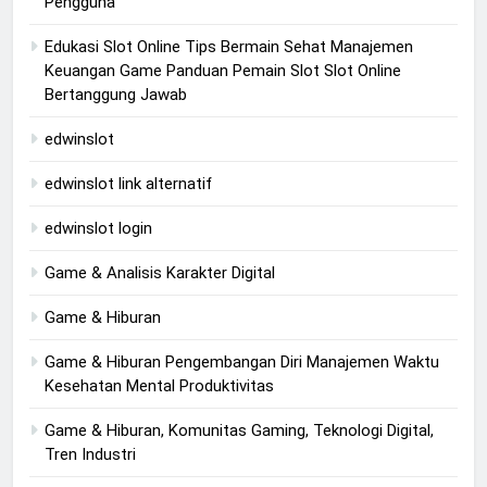
Pengguna
Edukasi Slot Online Tips Bermain Sehat Manajemen
Keuangan Game Panduan Pemain Slot Slot Online
Bertanggung Jawab
edwinslot
edwinslot link alternatif
edwinslot login
Game & Analisis Karakter Digital
Game & Hiburan
Game & Hiburan Pengembangan Diri Manajemen Waktu
Kesehatan Mental Produktivitas
Game & Hiburan, Komunitas Gaming, Teknologi Digital,
Tren Industri