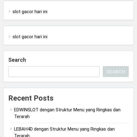
slot gacor hari ini
slot gacor hari ini
Search
SEARCH
Recent Posts
EDWINSLOT dengan Struktur Menu yang Ringkas dan
Terarah
LEBAH4D dengan Struktur Menu yang Ringkas dan
Terarah