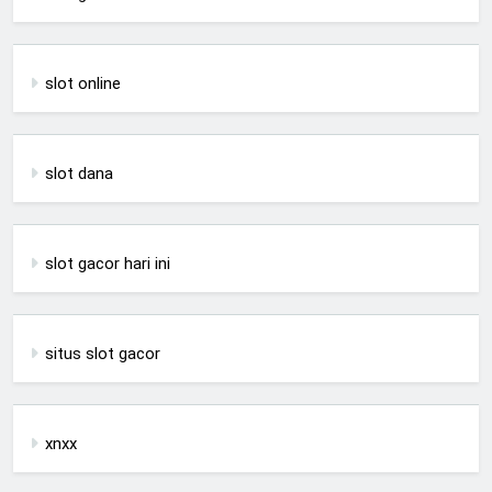
slot online
slot dana
slot gacor hari ini
situs slot gacor
xnxx