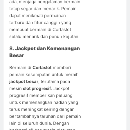
ada, menjaga pengalaman bermain
tetap segar dan menarik. Pemain
dapat menikmati permainan
terbaru dan fitur canggih yang
membuat bermain di Corlaslot
selalu menarik dan penuh kejutan.
8.
Jackpot dan Kemenangan
Besar
Bermain di
Corlaslot
memberi
pemain kesempatan untuk meraih
jackpot besar
, terutama pada
mesin
slot progresif
. Jackpot
progresif memberikan peluang
untuk memenangkan hadiah yang
terus meningkat seiring dengan
bertambahnya taruhan dari pemain
lain di seluruh dunia. Dengan