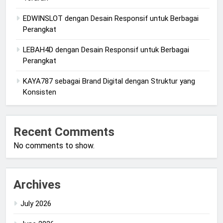
EDWINSLOT dengan Desain Responsif untuk Berbagai
Perangkat
LEBAH4D dengan Desain Responsif untuk Berbagai
Perangkat
KAYA787 sebagai Brand Digital dengan Struktur yang
Konsisten
Recent Comments
No comments to show.
Archives
July 2026